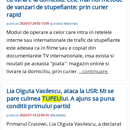
de vanzari de stupefiante: prin curier
rapid
publicat
2026-07-24 00:15:09
(
Jurnalul-National
)
Modul de operare a celor care intra in retelele
interne sau internationale de trafic de stupefiante
este adesea ca in filme sau e copiat din
documentarele TV internationale, insa exista si
noutati pe aceasta "piata": magazin online si
livrare la domiciliu, prin curier.
...continuare.
Lia Olguta Vasilescu, ataca la USR: Mi se
pare culmea
TUPEU
lui. A ajuns sa puna
conditii primului partid
publicat
2026-07-14 22:00:41
(
Mediafax
)
Primarul Craiovei, Lia Olguta Vasilescu, a declarat