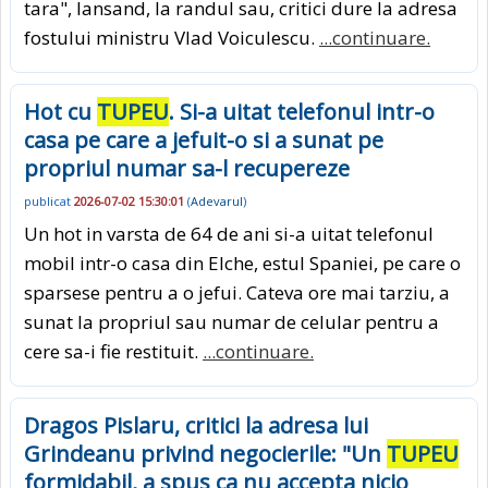
tara", lansand, la randul sau, critici dure la adresa
fostului ministru Vlad Voiculescu.
...continuare.
Hot cu
TUPEU
. Si-a uitat telefonul intr-o
casa pe care a jefuit-o si a sunat pe
propriul numar sa-l recupereze
publicat
2026-07-02 15:30:01
(
Adevarul
)
Un hot in varsta de 64 de ani si-a uitat telefonul
mobil intr-o casa din Elche, estul Spaniei, pe care o
sparsese pentru a o jefui. Cateva ore mai tarziu, a
sunat la propriul sau numar de celular pentru a
cere sa-i fie restituit.
...continuare.
Dragos Pislaru, critici la adresa lui
Grindeanu privind negocierile: "Un
TUPEU
formidabil, a spus ca nu accepta nicio