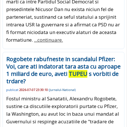
marti ca intre Partidul Social Democrat si
presedintele Nicusor Dan nu exista niciun fel de
parteneriat, sustinand ca seful statului a sprijinit
intrarea USR la guvernare si a afirmat ca PSD nu ar
fi format niciodata un executiv alaturi de aceasta
formatiune.
...continuare.
Rogobete rabufneste in scandalul Pfizer:
Voi, care ati indatorat tara asta cu aproape
1 miliard de euro, aveti
TUPEU
s vorbiti de
trdare?
publicat
2026-07-07 23:30:10
(
Jurnalul-National
)
Fostul ministru al Sanatatii, Alexandru Rogobete,
sustine ca discutiile exploratorii purtate cu Pfizer,
la Washington, au avut loc in baza unui mandat al
Guvernului si respinge acuzatiile de "tradare de