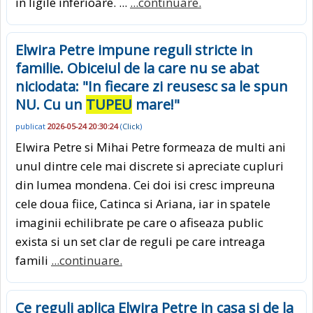
in ligile inferioare. ...
...continuare.
Elwira Petre impune reguli stricte in
familie. Obiceiul de la care nu se abat
niciodata: "In fiecare zi reusesc sa le spun
NU. Cu un
TUPEU
mare!"
publicat
2026-05-24 20:30:24
(
Click
)
Elwira Petre si Mihai Petre formeaza de multi ani
unul dintre cele mai discrete si apreciate cupluri
din lumea mondena. Cei doi isi cresc impreuna
cele doua fiice, Catinca si Ariana, iar in spatele
imaginii echilibrate pe care o afiseaza public
exista si un set clar de reguli pe care intreaga
famili
...continuare.
Ce reguli aplica Elwira Petre in casa si de la