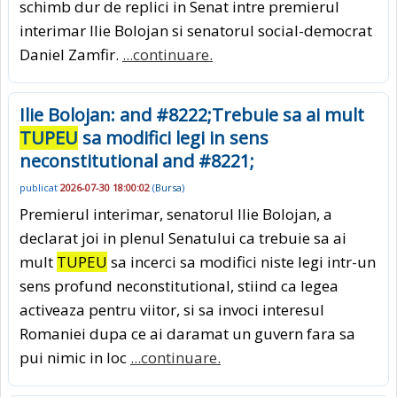
schimb dur de replici in Senat intre premierul
interimar Ilie Bolojan si senatorul social-democrat
Daniel Zamfir.
...continuare.
Ilie Bolojan: and #8222;Trebuie sa ai mult
TUPEU
sa modifici legi in sens
neconstitutional and #8221;
publicat
2026-07-30 18:00:02
(
Bursa
)
Premierul interimar, senatorul Ilie Bolojan, a
declarat joi in plenul Senatului ca trebuie sa ai
mult
TUPEU
sa incerci sa modifici niste legi intr-un
sens profund neconstitutional, stiind ca legea
activeaza pentru viitor, si sa invoci interesul
Romaniei dupa ce ai daramat un guvern fara sa
pui nimic in loc
...continuare.