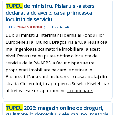
TUPEU
de ministru. Pislaru si-a sters
declaratia de avere, ca sa primeasca
locuinta de serviciu
publicat
2026-07-30 10:30:08
(
Jurnalul-National
)
Dublul ministru interimar si demis al Fondurilor
Europene si al Muncii, Dragos Pislaru, a reusit cea
mai ingenioasa scamatorie imobiliara la acest
nivel. Pentru ca nu putea obtine o locuinta de
serviciu de la RA-APPS, a facut disparute trei
proprietati imobiliare pe care le detinea in
Bucuresti. Doua sunt un teren si o casa cu etaj din
strada Clucerului, in apropierea Soselei Kiseleff, iar
al treilea este un apartament.
...continuare.
TUPEU
2026: magazin online de droguri,
cu livrare la domiciliu. Cele mai noi metode