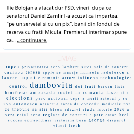
Ilie Bolojan a atacat dur PSD, vineri, dupa ce
senatorul Daniel Zamfir l-a acuzat ca impartea,
"pe un servetel si cu un pix", banii din fondul de
rezerva cu fratii Micula. Premierul interimar spune
ca...
...continuare.
EMAG
tupeu
privatizarea
cerb
lambert
sites
sala de concert
cazinou
teresa
mihaela radulescu a
apple se
masaje
lancer
impact
arrow
infineon technologies
e romania
dambovita
control
doi frati
barcau
lista
ambasada rusiei in romania
laser
beneficiar
ai c
elections
parc national
ceps
a murit actorul
y su
ion antonescu
atractia
tot
tarea de
concedii medicale
ce trebuie sa stii
riada
bizon
adezivi
istorie 2026
a
erial
reglare de conturi
vera
aeno
e pare
catan
heel
george
succes extraordinar
victorina bora
disparut
fresh
vineri