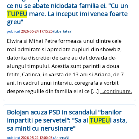
ce nu se abate niciodata familia ei. "Cu un
TUPEU
mare. La inceput imi venea foarte
greu"
publicat
2026-05-24 17:15:25
(
Libertatea
)
Elwira si Mihai Petre formeaza unul dintre cele
mai admirate si apreciate cupluri din showbiz,
datorita discretiei de care au dat dovada de-
alungul timpului. Acestia sunt parintii a doua
fetite, Catinca, in varsta de 13 ani si Ariana, de 7
ani. In cadrul unui interviu, coregrafa a vorbit
despre regulile din familia ei si ce […]
...continuare.
Bolojan acuza PSD in scandalul "banilor
impartiti pe servetel": "Sa ai
TUPEU
l asta,
sa minti cu nerusinare"
publicat
2026-05-22 12:00:03
(
Antena3
)