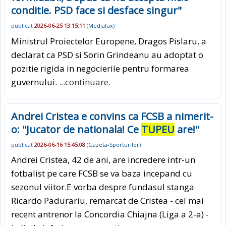
conditie. PSD face si desface singur"
publicat
2026-06-25 13:15:11
(
Mediafax
)
Ministrul Proiectelor Europene, Dragos Pislaru, a
declarat ca PSD si Sorin Grindeanu au adoptat o
pozitie rigida in negocierile pentru formarea
guvernului.
...continuare.
Andrei Cristea e convins ca FCSB a nimerit-
o: "Jucator de nationala! Ce
TUPEU
are!"
publicat
2026-06-16 15:45:08
(
Gazeta-Sporturilor
)
Andrei Cristea, 42 de ani, are incredere intr-un
fotbalist pe care FCSB se va baza incepand cu
sezonul viitor.E vorba despre fundasul stanga
Ricardo Padurariu, remarcat de Cristea - cel mai
recent antrenor la Concordia Chiajna (Liga a 2-a) -