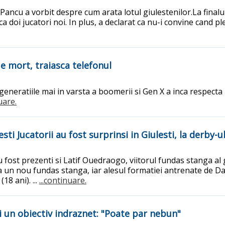
Pancu a vorbit despre cum arata lotul giulestenilor.La finalu
doi jucatori noi. In plus, a declarat ca nu-i convine cand pl
 e mort, traiasca telefonul
r generatiile mai in varsta a boomerii si Gen X a inca respecta
uare.
sti Jucatorii au fost surprinsi in Giulesti, la derby-u
 au fost prezenti si Latif Ouedraogo, viitorul fundas stanga a
a un nou fundas stanga, iar alesul formatiei antrenate de Da
18 ani). ...
...continuare.
i un obiectiv indraznet: "Poate par nebun"