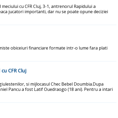
l meciului cu CFR Cluj, 3-1, antrenorul Rapidului a
eaca jucatori importanti, dar nu se poate opune deciziei
 niste obiceiuri financiare formate intr-o lume fara plati
l cu CFR Cluj
l giulestenilor, si mijlocasul Chec Bebel Doumbia.Dupa
niel Pancu a fost Latif Ouedraogo (18 ani). Pentru a intari