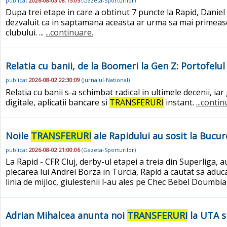
publicat
2026-08-03 08:15:05
(
Gazeta-Sporturilor
)
Dupa trei etape in care a obtinut 7 puncte la Rapid, Daniel 
dezvaluit ca in saptamana aceasta ar urma sa mai primeasca 
clubului. ...
...continuare.
Relatia cu banii, de la Boomeri la Gen Z: Portofelul
publicat
2026-08-02 22:30:09
(
Jurnalul-National
)
Relatia cu banii s-a schimbat radical in ultimele decenii, ia
digitale, aplicatii bancare si
TRANSFERURI
instant.
...contin
Noile
TRANSFERURI
ale Rapidului au sosit la Bucure
publicat
2026-08-02 21:00:06
(
Gazeta-Sporturilor
)
La Rapid - CFR Cluj, derby-ul etapei a treia din Superliga,
plecarea lui Andrei Borza in Turcia, Rapid a cautat sa aduc
linia de mijloc, giulestenii l-au ales pe Chec Bebel Doumbia (
Adrian Mihalcea anunta noi
TRANSFERURI
la UTA s