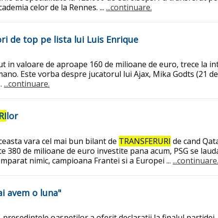
ademia celor de la Rennes. ...
...continuare.
ori de top pe lista lui Luis Enrique
 in valoare de aproape 160 de milioane de euro, trece la inta
ano. Este vorba despre jucatorul lui Ajax, Mika Godts (21 de 
..
...continuare.
RI
lor
ceasta vara cel mai bun bilant de
TRANSFERURI
de cand Qata
te 380 de milioane de euro investite pana acum, PSG se lauda 
umparat nimic, campioana Frantei si a Europei ...
...continuare
ai avem o luna"
 presedintele oaspetilor a oferit declaratii la finalul partide