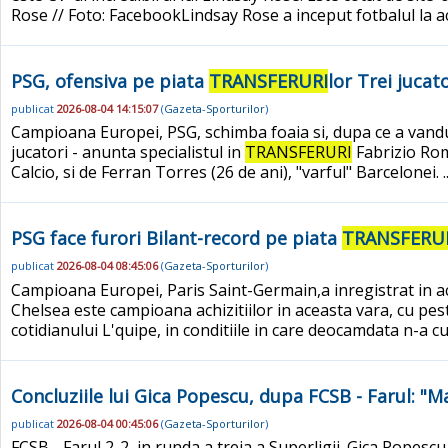
Rose // Foto: FacebookLindsay Rose a inceput fotbalul la ac
PSG, ofensiva pe piata
TRANSFERURI
lor Trei jucat
publicat
2026-08-04 14:15:07
(
Gazeta-Sporturilor
)
Campioana Europei, PSG, schimba foaia si, dupa ce a vandut
jucatori - anunta specialistul in
TRANSFERURI
Fabrizio Rom
Calcio, si de Ferran Torres (26 de ani), "varful" Barcelonei. .
PSG face furori Bilant-record pe piata
TRANSFERU
publicat
2026-08-04 08:45:06
(
Gazeta-Sporturilor
)
Campioana Europei, Paris Saint-Germain,a inregistrat in a
Chelsea este campioana achizitiilor in aceasta vara, cu pes
cotidianului L'quipe, in conditiile in care deocamdata n-a c
Concluziile lui Gica Popescu, dupa FCSB - Farul: "M
publicat
2026-08-04 00:45:06
(
Gazeta-Sporturilor
)
FCSB - Farul 2-2, in runda a treia a Superligii. Gica Popescu,