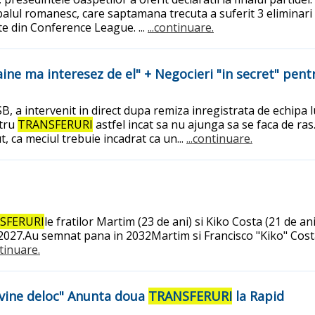
tbalul romanesc, care saptamana trecuta a suferit 3 eliminari
te din Conference League. ...
...continuare.
Maine ma interesez de el" + Negocieri "in secret" pent
SB, a intervenit in direct dupa remiza inregistrata de echipa lu
ntru
TRANSFERURI
astfel incat sa nu ajunga sa se faca de ras
t, ca meciul trebuie incadrat ca un...
...continuare.
SFERURI
le fratilor Martim (23 de ani) si Kiko Costa (21 de a
 2027.Au semnat pana in 2032Martim si Francisco "Kiko" Costa 
ntinuare.
nvine deloc" Anunta doua
TRANSFERURI
la Rapid