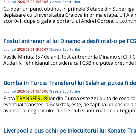
publicat
2026-08-02 13:30:06
(
Gazeta-Sporturilor
)
Cu doar un punct obtinut in primele 3 etape din Superlig
deplasare cu Universitatea Craiova in prima etapa, UTA a re
scor 0-1, dupa o gafa a portarului Andrei Gorcea. ...
...conti
Fostul antrenor al lui Dinamo a desfiintat-o pe FC
publicat
2026-08-01 19:00:07
(
Gazeta-Sporturilor
)
Vasile Miriuta (57 de ani), fost antrenor la Dinamo si CFR 
Auda FK.Tehnicianul considera ca FCSB nu putea pretinde l
Bomba in Turcia Transferul lui Salah ar putea fi d
publicat
2026-08-01 15:15:06
(
Gazeta-Sporturilor
)
Piata
TRANSFERURI
lor din Turcia este zguduita de ceea ce
eventual transfer la Besiktas, este, de fapt, la un pas de 
avansat al negocierilor dintre club si internationalul egiptea
Liverpool a pus ochii pe inlocuitorul lui Konate Tra