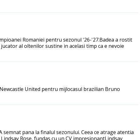
 campioanei Romaniei pentru sezonul '26-'27.Badea a rostit
 jucator al oltenilor sustine in acelasi timp ca e nevoie
u Newcastle United pentru mijlocasul brazilian Bruno
 A semnat pana la finalul sezonului. Ceea ce atrage atentia
at pe Lindsay Rose, fundas cu un CV impresionantLindsay