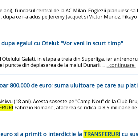
de ani), fundasul central de la AC Milan. Englezii planuiesc s
er, dupa ce i-a adus pe Jeremy Jacquet si Victor Munoz. Fikayo 
dupa egalul cu Otelul: "Vor veni in scurt timp"
 Otelului Galati, in etapa a treia din Superliga, iar antren
ei puncte din deplasarea de la malul Dunarii. ...
...continuare.
oar 800.000 de euro: suma uluitoare pe care au platit
Bisiwu (18 ani). Acesta soseste pe "Camp Nou" de la Club Bru
ERURI
Fabrizio Romano, afacerea se ridica la 8,5 milioane de
uro si a primit o interdictie la
TRANSFERURI
cu su