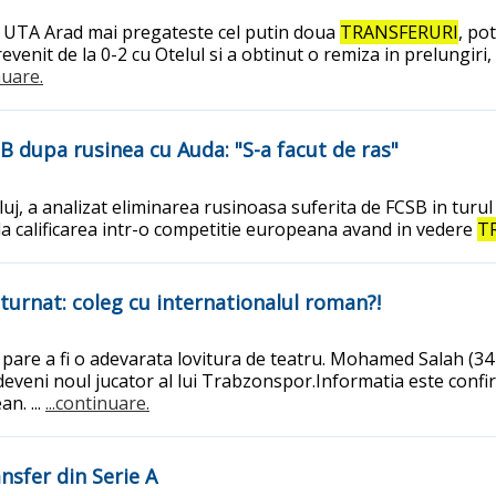
a, UTA Arad mai pregateste cel putin doua
TRANSFERURI
, po
venit de la 0-2 cu Otelul si a obtinut o remiza in prelungiri
nuare.
SB dupa rusinea cu Auda: "S-a facut de ras"
Cluj, a analizat eliminarea rusinoasa suferita de FCSB in turu
a calificarea intr-o competitie europeana avand in vedere
T
eturnat: coleg cu internationalul roman?!
 pare a fi o adevarata lovitura de teatru. Mohamed Salah (34 d
a deveni noul jucator al lui Trabzonspor.Informatia este conf
n. ...
...continuare.
nsfer din Serie A