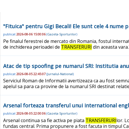
"Fituica" pentru Gigi Becali! Ele sunt cele 4 nume
publicat
2026-08-06 15:00:06
(
Gazeta-Sporturilor
)
Pe finalul ferestrei de mercato din Romania, fostul internat
de inchiderea perioadei de
TRANSFERURI
din aceasta vara.
Atac de tip spoofing pe numarul SRI: Institutia an
publicat
2026-08-05 22:45:07
(
Jurnalul-National
)
Serviciul Roman de Informatii avertizeaza ca au fost semnal
apelul sa para ca provine de la numarul SRI destinat relatie
Arsenal forteaza transferul unui international eng
publicat
2026-08-05 22:00:06
(
Gazeta-Sporturilor
)
Arsenal continua sa fie activa pe piata
TRANSFERURI
lor. 
fundas central. Prima propunere a fost facuta in timpul Ca