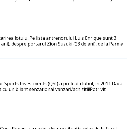
rirea lotului.Pe lista antrenorului Luis Enrique sunt 3
ani), despre portarul Zion Suzuki (23 de ani), de la Parma
r Sports Investments (QSI) a preluat clubul, in 2011.Daca
cu un bilant senzational vanzari/achizitii!Potrivit
.
i. Goca Popescu a vorbit despre situatia celor de la Farul,