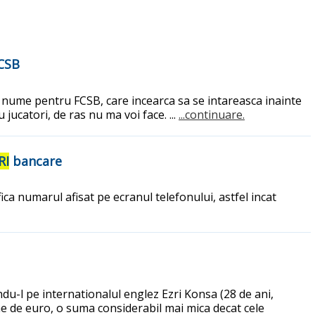
FCSB
tru nume pentru FCSB, care incearca sa se intareasca inainte
ucatori, de ras nu ma voi face. ...
...continuare.
RI
bancare
ca numarul afisat pe ecranul telefonului, astfel incat
du-l pe internationalul englez Ezri Konsa (28 de ani,
ne de euro, o suma considerabil mai mica decat cele