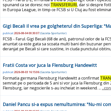
spunand ca se doresc noi
TRANSFERURI
, dar si despre fo
in Europa League, in timp ce FCSB si U Cluj au fost elimina
Gigi Becali il vrea pe golgheterul din Superliga: "
publicat
2026-08-04 00:30:07
(
Gazeta-Sporturilor
)
FCSB - Farul. Gigi Becali (68 de ani), patronul celor de la FC
anuntat ca este gata sa scoata multi bani din buzunar pe
deranjat pe Becali si care sustine, in ciuda punctului obtinu
Fratii Costa vor juca la Flensburg Handewitt
publicat
2026-08-03 16:15:06
(
Gazeta-Sporturilor
)
Formatia germana Flensburg Handewitt a confirmat
TRAN
semnat pe o perioada de 5 ani si vor juca la Flensburg din
Flensburg, iar negocierile s-au incheiat in weekend. ...
...co
Daniel Pancu si-a expus nemultumirea: "Nu-mi co