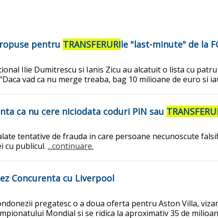
 propuse pentru
TRANSFERURI
le "last-minute" de la 
ional Ilie Dumitrescu si Ianis Zicu au alcatuit o lista cu pa
"Daca vad ca nu merge treaba, bag 10 milioane de euro si iau j
unta ca nu cere niciodata coduri PIN sau
TRANSFERU
ate tentative de frauda in care persoane necunoscute falsifi
i cu publicul.
...continuare.
lez Concurenta cu Liverpool
Londonezii pregatesc o a doua oferta pentru Aston Villa, vizan
mpionatului Mondial si se ridica la aproximativ 35 de milioa