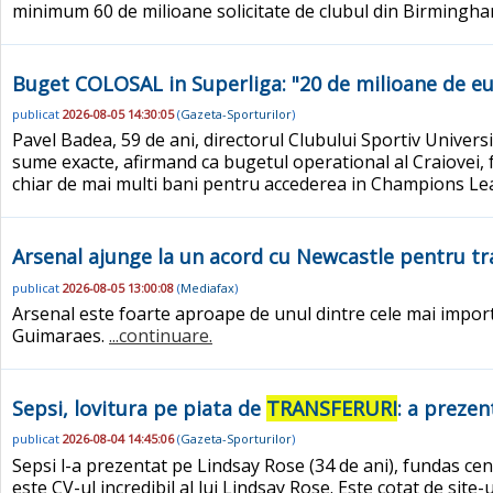
minimum 60 de milioane solicitate de clubul din Birmingham
Buget COLOSAL in Superliga: "20 de milioane de e
publicat
2026-08-05 14:30:05
(
Gazeta-Sporturilor
)
Pavel Badea, 59 de ani, directorul Clubului Sportiv Univers
sume exacte, afirmand ca bugetul operational al Craiovei,
chiar de mai multi bani pentru accederea in Champions Lea
Arsenal ajunge la un acord cu Newcastle pentru tr
publicat
2026-08-05 13:00:08
(
Mediafax
)
Arsenal este foarte aproape de unul dintre cele mai impo
Guimaraes.
...continuare.
Sepsi, lovitura pe piata de
TRANSFERURI
: a prezen
publicat
2026-08-04 14:45:06
(
Gazeta-Sporturilor
)
Sepsi l-a prezentat pe Lindsay Rose (34 de ani), fundas cen
este CV-ul incredibil al lui Lindsay Rose. Este cotat de sit