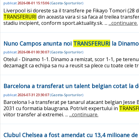
publicat
2026-08-01 15:15:06
(
Gazeta-Sporturilor
)
Liverpool isi doreste sa il transfere pe Fikayo Tomori (28 
TRANSFERURI
din aceasta vara si sa faca al treilea transf
stadiu incipient, conform sport.aktuality.sk. ...
...continuare.
Nuno Campos anunta noi
TRANSFERURI
la Dinamo 
publicat
2026-08-01 00:30:07
(
Gazeta-Sporturilor
)
Otelul - Dinamo 1-1. Dinamo a remizat, scor 1-1, pe terenul
dezamagit ca echipa sa nu a reusit sa plece cu toate cele tr
Barcelona a transferat un talent belgian cotat la d
publicat
2026-07-31 23:30:07
(
Gazeta-Sporturilor
)
Barcelona l-a transferat pe tanarul atacant belgian Jesse 
2031 cu formatia blaugrana. Potrivit expertului in
TRANSF
viitor transfer al extremei. ...
...continuare.
Clubul Chelsea a fost amendat cu 13,4 milioane de e