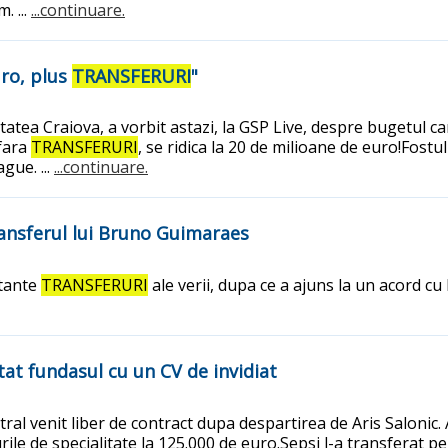
. ...
...continuare.
uro, plus
TRANSFERURI
"
itatea Craiova, a vorbit astazi, la GSP Live, despre bugetul
 fara
TRANSFERURI
, se ridica la 20 de milioane de euro!Fostul
gue. ...
...continuare.
ansferul lui Bruno Guimaraes
rtante
TRANSFERURI
ale verii, dupa ce a ajuns la un acord c
tat fundasul cu un CV de invidiat
tral venit liber de contract dupa despartirea de Aris Salonic.
e-urile de specialitate la 125.000 de euro.Sepsi l-a transfer