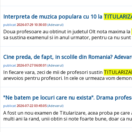
Interpreta de muzica populara cu 10 la
TITULARIZ
publicat
2026-07-29 10:30:03
(
Adevarul
)
Doua profesoare au obtinut in judetul Olt nota maxima la
sa sustina examenul si in anul urmator, pentru ca nu sunt 
Cine preda, de fapt, in scolile din Romania? Adevarur
publicat
2026-07-27 06:00:01
(
Adevarul
)
In fiecare vara, zeci de mii de profesori sustin
TITULARIZA
anevoios pentru profesori. In cele ce urmeaza vom demonta
"Ne batem pe locuri care nu exista". Drama profes
publicat
2026-07-22 03:45:05
(
Adevarul
)
A fost un nou examen de Titularizare, acea proba pe care a
multi ani la rand, unii obtin si note foarte bune, doar ca n