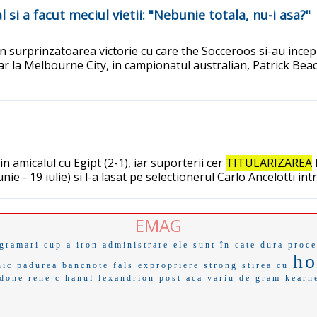
al si a facut meciul vietii: "Nebunie totala, nu-i asa?"
i in surprinzatoarea victorie cu care the Socceroos si-au inc
tar la Melbourne City, in campionatul australian, Patrick Be
in amicalul cu Egipt (2-1), iar suporterii cer
TITULARIZAREA
nie - 19 iulie) si l-a lasat pe selectionerul Carlo Ancelotti int
EMAG
gramari
cup a
iron
administrare
ele sunt în
cate
dura
proce
ho
nic
padurea
bancnote fals
expropriere
strong
stirea cu
edone
rene c
hanul
lexandrion
post aca
variu
de gram
kearn