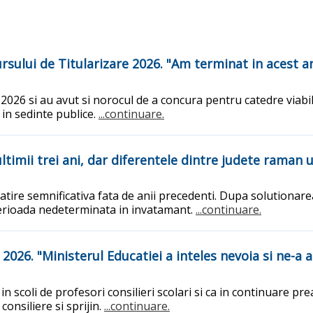
sului de Titularizare 2026. "Am terminat in acest an
2026 si au avut si norocul de a concura pentru catedre viabile
 in sedinte publice.
...continuare.
ltimii trei ani, dar diferentele dintre judete raman
tatire semnificativa fata de anii precedenti. Dupa solutionare
perioada nedeterminata in invatamant.
...continuare.
2026. "Ministerul Educatiei a inteles nevoia si ne-a 
 scoli de profesori consilieri scolari si ca in continuare prea 
onsiliere si sprijin.
...continuare.