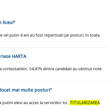
 liceul"
 cel putin 4 ani au fost repartizati pe posturi. In toata
 uriase HARTA
a contestatiilor, 54,41% dintre candidati au obtinut note
alocat mai multe posturi"
putini elevi au acces la serviciilor lor,
TITULARIZAREA