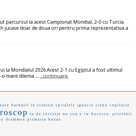
eput parcursul la acest Campionat Mondial, 2-0 cu Turcia.
ach jucase doar de doua ori pentru prima reprezentativa a
lui la Mondialul 2026.Acest 2-1 cu Egiptul a fost ultimul
r-o mare dilema. ...
...continuare.
sare
barbatii
la stadion
spitalele
ignacio
clanu
copilarie
roscop
tu da
cercetat
no con
e tw
basescu:
prietenii
ey
drammen
primaria buzau