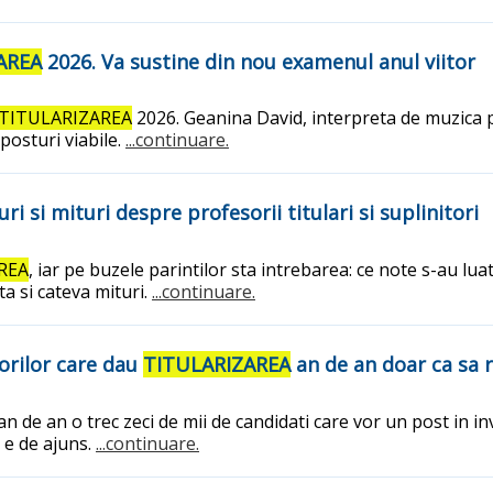
AREA
2026. Va sustine din nou examenul anul viitor
TITULARIZAREA
2026. Geanina David, interpreta de muzica p
posturi viabile.
...continuare.
i si mituri despre profesorii titulari si suplinitori
REA
, iar pe buzele parintilor sta intrebarea: ce note s-au lua
 si cateva mituri.
...continuare.
orilor care dau
TITULARIZAREA
an de an doar ca sa 
n de an o trec zeci de mii de candidati care vor un post in i
u e de ajuns.
...continuare.