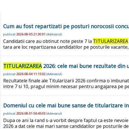
Cum au fost repartizati pe posturi norocosii concur
publicat
2026-08-05 21:30:01
(
Adevarul
)
Candidatii care au obtinut note peste 7 la
TITULARIZAREA
tara are loc repartizarea candidatilor pe posturile vacante,
TITULARIZAREA
2026: cele mai bune rezultate din u
publicat
2026-08-04 11:15:02
(
Adevarul
)
Rezultatele finale ale Titularizarii 2026 confirma o imbuna
intre 7 si 10, pragul minim necesar pentru angajarea pe 
Domeniul cu cele mai bune sanse de titularizare in 
publicat
2026-08-01 06:45:03
(
Adevarul
)
Dupa ce ani la rand s-a vorbit despre faptul ca este nevoie in
2026 a dat cele mai mari sanse candidatilor pe posturile de c