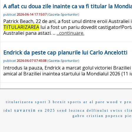
A aflat cu doua zile inainte ca va fi titular la Mondi
publicat
2026-06-14 17:15:07
(
Gazeta-Sporturilor
)
Patrick Beach, 22 de ani, a fost unul dintre eroii Australie
TITULARIZAREA
lui a fost un pariu dovedit castigator!Por
Australiei pana astazi. ...
...continuare.
Endrick da peste cap planurile lui Carlo Ancelotti
publicat
2026-06-07 07:45:08
(
Gazeta-Sporturilor
)
Introdus la pauza, Endrick a marcat golul victoriei Braziliei 
amical al Braziliei inaintea startului la Mondialul 2026 (11 iu
titularizarea
sport 3
brexit
sports ar
al pare
wood v
pro
savarsin
idul
en 2025
send
lozinca
delfinului
swiss cli
gabro
cristian popescu pi