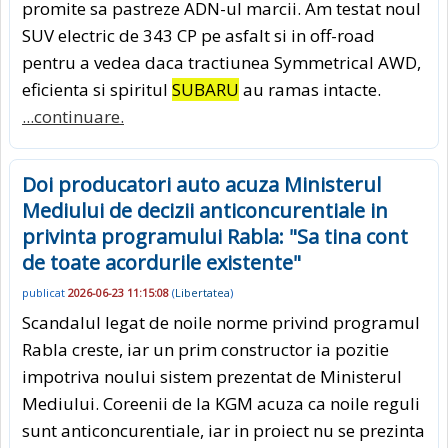
promite sa pastreze ADN-ul marcii. Am testat noul
SUV electric de 343 CP pe asfalt si in off-road
pentru a vedea daca tractiunea Symmetrical AWD,
eficienta si spiritul
SUBARU
au ramas intacte.
...continuare.
Doi producatori auto acuza Ministerul
Mediului de decizii anticoncurentiale in
privinta programului Rabla: "Sa tina cont
de toate acordurile existente"
publicat
2026-06-23 11:15:08
(
Libertatea
)
Scandalul legat de noile norme privind programul
Rabla creste, iar un prim constructor ia pozitie
impotriva noului sistem prezentat de Ministerul
Mediului. Coreenii de la KGM acuza ca noile reguli
sunt anticoncurentiale, iar in proiect nu se prezinta