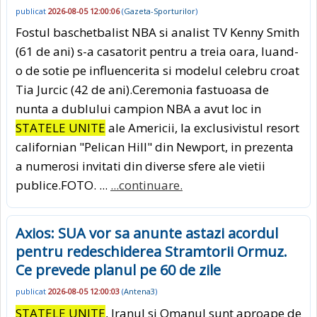
publicat
2026-08-05 12:00:06
(
Gazeta-Sporturilor
)
Fostul baschetbalist NBA si analist TV Kenny Smith
(61 de ani) s-a casatorit pentru a treia oara, luand-
o de sotie pe influencerita si modelul celebru croat
Tia Jurcic (42 de ani).Ceremonia fastuoasa de
nunta a dublului campion NBA a avut loc in
STATELE UNITE
ale Americii, la exclusivistul resort
californian "Pelican Hill" din Newport, in prezenta
a numerosi invitati din diverse sfere ale vietii
publice.FOTO. ...
...continuare.
Axios: SUA vor sa anunte astazi acordul
pentru redeschiderea Stramtorii Ormuz.
Ce prevede planul pe 60 de zile
publicat
2026-08-05 12:00:03
(
Antena3
)
STATELE UNITE
, Iranul si Omanul sunt aproape de