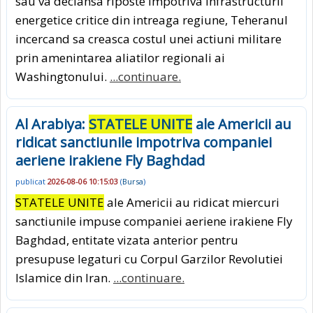
sau va declansa riposte impotriva infrastructurii
energetice critice din intreaga regiune, Teheranul
incercand sa creasca costul unei actiuni militare
prin amenintarea aliatilor regionali ai
Washingtonului.
...continuare.
Al Arabiya:
STATELE UNITE
ale Americii au
ridicat sanctiunile impotriva companiei
aeriene irakiene Fly Baghdad
publicat
2026-08-06 10:15:03
(
Bursa
)
STATELE UNITE
ale Americii au ridicat miercuri
sanctiunile impuse companiei aeriene irakiene Fly
Baghdad, entitate vizata anterior pentru
presupuse legaturi cu Corpul Garzilor Revolutiei
Islamice din Iran.
...continuare.