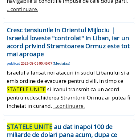
navigabile si conditiile impuse de cele doua parti.
...continuare.
Cresc tensiunile in Orientul Mijlociu |
Israelul loveste "controlat" in Liban, iar un
acord privind Stramtoarea Ormuz este tot
mai aproape
publicat
2026-08-06 00:45:07
(
Mediafax
)
Israelul a lansat noi atacuri in sudul Libanului si a
emis ordine de evacuare pentru civili, in timp ce
STATELE UNITE
si Iranul transmit ca un acord
pentru redeschiderea Stramtorii Ormuz ar putea fi
incheiat in curand.
...continuare.
STATELE UNITE
au dat inapoi 100 de
miliarde de dolari pana acum, dupa ce