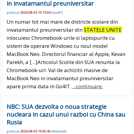
in invatamantul preuniversitar
publicat
2026-08-05 19:15:06
(
Go4IT
)
Un numar tot mai mare de districte scolare din
invatamantul preuniversitar din
STATELE UNITE
inlocuiesc Chromebook-urile si laptopurile cu
sistem de operare Windows cu noul model
MacBook Neo. Directorul financiar al Apple, Kevan
Parekh, a […]Articolul Scolile din SUA renunta la
Chromebook-uri: Val de achizitii masive de
MacBook Neo in invatamantul preuniversitar
apare prima data in Go4IT.
...continuare.
NBC: SUA dezvolta o noua strategie
nucleara in cazul unui razboi cu China sau
Rusia
publicat
2026-08-05 19:00:43
(
Antena3
)