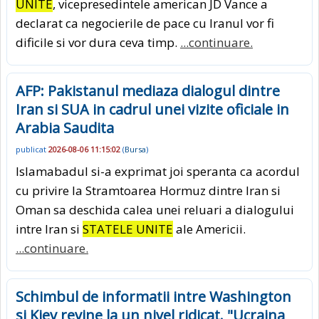
UNITE
, vicepresedintele american JD Vance a
declarat ca negocierile de pace cu Iranul vor fi
dificile si vor dura ceva timp.
...continuare.
AFP: Pakistanul mediaza dialogul dintre
Iran si SUA in cadrul unei vizite oficiale in
Arabia Saudita
publicat
2026-08-06 11:15:02
(
Bursa
)
Islamabadul si-a exprimat joi speranta ca acordul
cu privire la Stramtoarea Hormuz dintre Iran si
Oman sa deschida calea unei reluari a dialogului
intre Iran si
STATELE UNITE
ale Americii.
...continuare.
Schimbul de informatii intre Washington
si Kiev revine la un nivel ridicat. "Ucraina