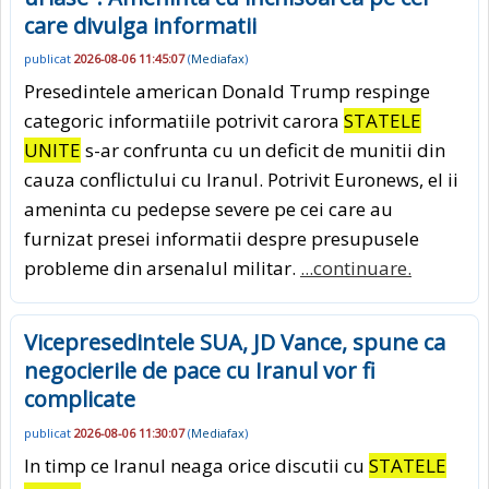
care divulga informatii
publicat
2026-08-06 11:45:07
(
Mediafax
)
Presedintele american Donald Trump respinge
categoric informatiile potrivit carora
STATELE
UNITE
s-ar confrunta cu un deficit de munitii din
cauza conflictului cu Iranul. Potrivit Euronews, el ii
ameninta cu pedepse severe pe cei care au
furnizat presei informatii despre presupusele
probleme din arsenalul militar.
...continuare.
Vicepresedintele SUA, JD Vance, spune ca
negocierile de pace cu Iranul vor fi
complicate
publicat
2026-08-06 11:30:07
(
Mediafax
)
In timp ce Iranul neaga orice discutii cu
STATELE