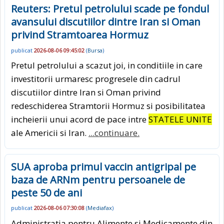
Reuters: Pretul petrolului scade pe fondul
avansului discutiilor dintre Iran si Oman
privind Stramtoarea Hormuz
publicat
2026-08-06 09:45:02
(
Bursa
)
Pretul petrolului a scazut joi, in conditiile in care
investitorii urmaresc progresele din cadrul
discutiilor dintre Iran si Oman privind
redeschiderea Stramtorii Hormuz si posibilitatea
incheierii unui acord de pace intre
STATELE UNITE
ale Americii si Iran.
...continuare.
SUA aproba primul vaccin antigripal pe
baza de ARNm pentru persoanele de
peste 50 de ani
publicat
2026-08-06 07:30:08
(
Mediafax
)
Administratia pentru Alimente si Medicamente din