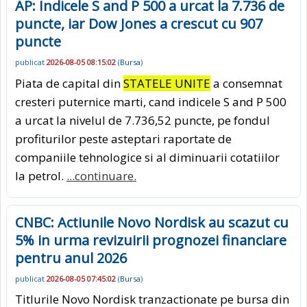
AP: Indicele S and P 500 a urcat la 7.736 de
puncte, iar Dow Jones a crescut cu 907
puncte
publicat
2026-08-05 08:15:02
(
Bursa
)
Piata de capital din
STATELE UNITE
a consemnat
cresteri puternice marti, cand indicele S and P 500
a urcat la nivelul de 7.736,52 puncte, pe fondul
profiturilor peste asteptari raportate de
companiile tehnologice si al diminuarii cotatiilor
la petrol.
...continuare.
CNBC: Actiunile Novo Nordisk au scazut cu
5% in urma revizuirii prognozei financiare
pentru anul 2026
publicat
2026-08-05 07:45:02
(
Bursa
)
Titlurile Novo Nordisk tranzactionate pe bursa din