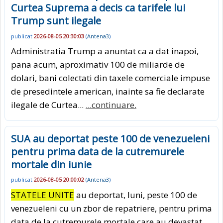
Curtea Suprema a decis ca tarifele lui
Trump sunt ilegale
publicat
2026-08-05 20:30:03
(
Antena3
)
Administratia Trump a anuntat ca a dat inapoi,
pana acum, aproximativ 100 de miliarde de
dolari, bani colectati din taxele comerciale impuse
de presedintele american, inainte sa fie declarate
ilegale de Curtea...
...continuare.
SUA au deportat peste 100 de venezueleni
pentru prima data de la cutremurele
mortale din iunie
publicat
2026-08-05 20:00:02
(
Antena3
)
STATELE UNITE
au deportat, luni, peste 100 de
venezueleni cu un zbor de repatriere, pentru prima
data de la cutremurele mortale care au devastat