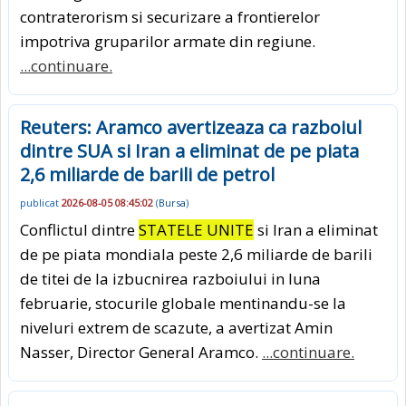
contraterorism si securizare a frontierelor
impotriva gruparilor armate din regiune.
...continuare.
Reuters: Aramco avertizeaza ca razboiul
dintre SUA si Iran a eliminat de pe piata
2,6 miliarde de barili de petrol
publicat
2026-08-05 08:45:02
(
Bursa
)
Conflictul dintre
STATELE UNITE
si Iran a eliminat
de pe piata mondiala peste 2,6 miliarde de barili
de titei de la izbucnirea razboiului in luna
februarie, stocurile globale mentinandu-se la
niveluri extrem de scazute, a avertizat Amin
Nasser, Director General Aramco.
...continuare.