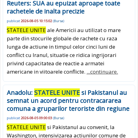
Reuters: SUA au epuizat aproape toate
rachetele de inalta precizie
publicat
2026-08-05 10:15:02
(
Bursa
)
STATELE UNITE
ale Americii au utilizat o mare
parte din stocurile globale de rachete cu raza
lunga de actiune in timpul celor cinci luni de
conflict cu Iranul, situatie ce ridica ingrijorari
privind capacitatea de reactie a armatei
americane in viitoarele conflicte.
...continuare.
Anadolu:
STATELE UNITE
si Pakistanul au
semnat un acord pentru contracararea
comuna a gruparilor teroriste din regiune
publicat
2026-08-05 09:00:03
(
Bursa
)
STATELE UNITE
si Pakistanul au convenit, la
Washington, intensivizarea actiunilor comune de