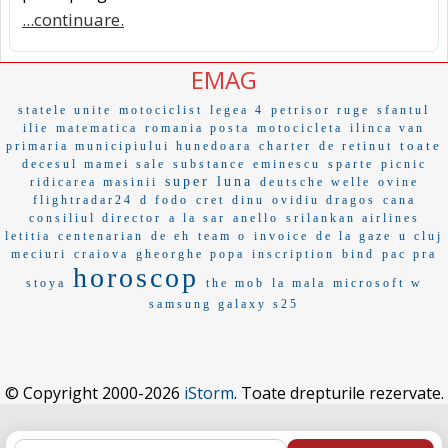
...continuare.
EMAG
statele unite
motociclist
legea 4
petrisor ruge
sfantul
ilie
matematica
romania posta
motocicleta
ilinca van
toate
primaria municipiului hunedoara
charter
de retinut
decesul mamei sale
substance
eminescu
sparte
picnic
super luna
ridicarea masinii
deutsche welle
ovine
flightradar24
d fodo
cret
dinu
ovidiu dragos
cana
consiliul director
a la sar
anello
srilankan airlines
letitia
centenarian
de eh
team o
invoice
de la gaze
u cluj
meciuri
craiova
gheorghe popa
inscription
bind
pac pra
horoscop
stoya
the mob
la mala
microsoft w
samsung galaxy s25
© Copyright 2000-2026
iStorm
. Toate drepturile rezervate.