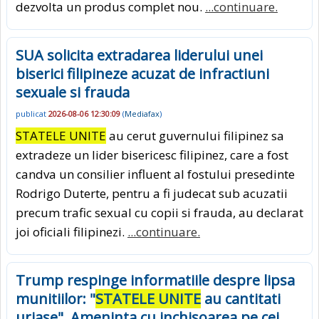
dezvolta un produs complet nou.
...continuare.
SUA solicita extradarea liderului unei
biserici filipineze acuzat de infractiuni
sexuale si frauda
publicat
2026-08-06 12:30:09
(
Mediafax
)
STATELE UNITE
au cerut guvernului filipinez sa
extradeze un lider bisericesc filipinez, care a fost
candva un consilier influent al fostului presedinte
Rodrigo Duterte, pentru a fi judecat sub acuzatii
precum trafic sexual cu copii si frauda, au declarat
joi oficiali filipinezi.
...continuare.
Trump respinge informatiile despre lipsa
munitiilor: "
STATELE UNITE
au cantitati
uriase". Ameninta cu inchisoarea pe cei