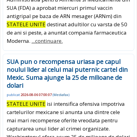
SUA (FDA) a aprobat miercuri primul vaccin
antigripal pe baza de ARN mesager (ARNm) din
STATELE UNITE
destinat adultilor cu varsta de 50
de ani si peste, a anuntat compania farmaceutica
Moderna.
...continuare.
SUA pun o recompensa uriasa pe capul
noului lider al celui mai puternic cartel din
Mexic. Suma ajunge la 25 de milioane de
dolari
publicat
2026-08-06 07:00:07
(
Mediafax
)
STATELE UNITE
isi intensifica ofensiva impotriva
cartelurilor mexicane si anunta una dintre cele
mai mari recompense oferite vreodata pentru
capturarea unui lider al crimei organizate.
Washingtonul ofera acum 25 de milioane de dolari