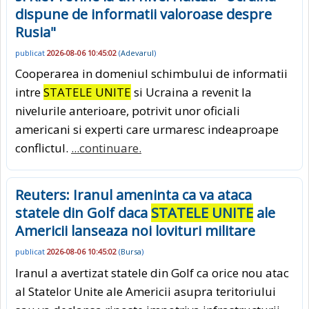
dispune de informatii valoroase despre
Rusia"
publicat
2026-08-06 10:45:02
(
Adevarul
)
Cooperarea in domeniul schimbului de informatii
intre
STATELE UNITE
si Ucraina a revenit la
nivelurile anterioare, potrivit unor oficiali
americani si experti care urmaresc indeaproape
conflictul.
...continuare.
Reuters: Iranul ameninta ca va ataca
statele din Golf daca
STATELE UNITE
ale
Americii lanseaza noi lovituri militare
publicat
2026-08-06 10:45:02
(
Bursa
)
Iranul a avertizat statele din Golf ca orice nou atac
al Statelor Unite ale Americii asupra teritoriului