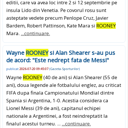
editii, care va avea loc intre 2 si 12 septembrie pe
insula Lido din Venetia. Pe covorul rosu sunt
asteptate vedete precum Penlope Cruz, Javier
Bardem, Robert Pattinson, Kate Mara si
ROONEY
Mara.
...continuare.
Wayne
ROONEY
si Alan Shearer s-au pus
de acord: "Este nedrept fata de Messi"
publicat
2026-07-20 09:45:07
(
Gazeta-Sporturilor
)
Wayne
ROONEY
(40 de ani) si Alan Shearer (55 de
ani), doua legende ale fotbalului englez, au criticat
FIFA dupa finala Campionatului Mondial dintre
Spania si Argentina, 1-0. Acestia considera ca
Lionel Messi (39 de ani), capitanul echipei
nationale a Argentinei, a fost neindreptatit la
finalul acestui turneu. ...
...continuare.