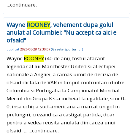
...continuare.
Wayne
ROONEY
, vehement dupa golul
anulat al Columbiei: "Nu accept ca aici e
ofsaid"
publicat
2026-06-28 12:30:07
(
Gazeta-Sporturilor
)
Wayne
ROONEY
(40 de ani), fostul atacant
legendar al lui Manchester United si al echipei
nationale a Angliei, a ramas uimit de decizia de
ofsaid dictata de VAR in timpul confruntarii dintre
Columbia si Portugalia la Campionatul Mondial.
Meciul din Grupa K s-a incheiat la egalitate, scor 0-
0, insa echipa sud-americana a marcat un gol in
prelungiri, crezand ca a castigat partida, doar
pentru a vedea reusita anulata din cauza unui
ofsaid. ...
...continuare.