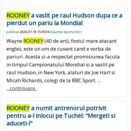
ROONEY
a vaslit pe raul Hudson dupa ce a
pierdut un pariu la Mondial
publicat
2026-07-18 15:45:06
(
Gazeta-Sporturilor
)
Wayne
ROONEY
(40 de ani), fostul mare atacant
englez, este un om de cuvant cand e vorba de
pariuri. Acesta si-a respectat promisiunea facuta
in timpul Campionatului Mondial si a vaslit pe
raul Hudson, in New York, alaturi de Joe Hart si
Micah Richards, colegi de la BBC Sport. ...
...continuare.
ROONEY
a numit antrenorul potrivit
pentru a-l inlocui pe Tuchel: "Mergeti si
aduceti-l"