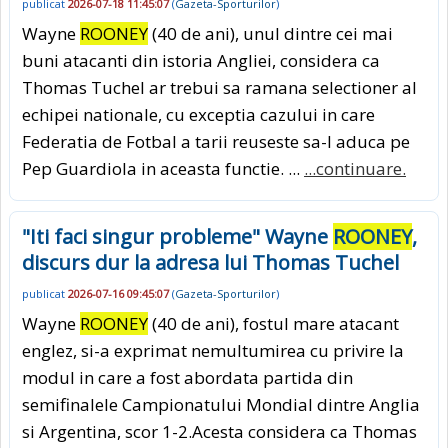
publicat
2026-07-18 11:45:07
(
Gazeta-Sporturilor
)
Wayne
ROONEY
(40 de ani), unul dintre cei mai
buni atacanti din istoria Angliei, considera ca
Thomas Tuchel ar trebui sa ramana selectioner al
echipei nationale, cu exceptia cazului in care
Federatia de Fotbal a tarii reuseste sa-l aduca pe
Pep Guardiola in aceasta functie. ...
...continuare.
"Iti faci singur probleme" Wayne
ROONEY
,
discurs dur la adresa lui Thomas Tuchel
publicat
2026-07-16 09:45:07
(
Gazeta-Sporturilor
)
Wayne
ROONEY
(40 de ani), fostul mare atacant
englez, si-a exprimat nemultumirea cu privire la
modul in care a fost abordata partida din
semifinalele Campionatului Mondial dintre Anglia
si Argentina, scor 1-2.Acesta considera ca Thomas