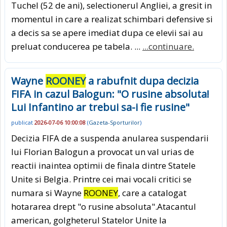
Tuchel (52 de ani), selectionerul Angliei, a gresit in
momentul in care a realizat schimbari defensive si
a decis sa se apere imediat dupa ce elevii sai au
preluat conducerea pe tabela. ...
...continuare.
Wayne
ROONEY
a rabufnit dupa decizia
FIFA in cazul Balogun: "O rusine absoluta!
Lui Infantino ar trebui sa-i fie rusine"
publicat
2026-07-06 10:00:08
(
Gazeta-Sporturilor
)
Decizia FIFA de a suspenda anularea suspendarii
lui Florian Balogun a provocat un val urias de
reactii inaintea optimii de finala dintre Statele
Unite si Belgia. Printre cei mai vocali critici se
numara si Wayne
ROONEY
, care a catalogat
hotararea drept "o rusine absoluta".Atacantul
american, golgheterul Statelor Unite la