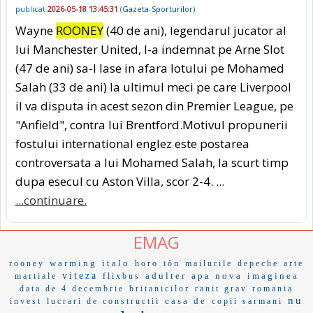
publicat
2026-05-18 13:45:31
(
Gazeta-Sporturilor
)
Wayne
ROONEY
(40 de ani), legendarul jucator al
lui Manchester United, l-a indemnat pe Arne Slot
(47 de ani) sa-l lase in afara lotului pe Mohamed
Salah (33 de ani) la ultimul meci pe care Liverpool
il va disputa in acest sezon din Premier League, pe
"Anfield", contra lui Brentford.Motivul propunerii
fostului international englez este postarea
controversata a lui Mohamed Salah, la scurt timp
dupa esecul cu Aston Villa, scor 2-4. ...
...continuare.
EMAG
warming
italo
rooney
horo
tôn
mailurile
depeche
arte
viteza
adulter
apa nova
imaginea
martiale
flixbus
data de 4 decembrie
britanicilor
ranit grav
romania
nu
casa de
invest
lucrari de constructii
copii sarmani