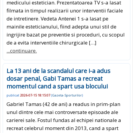
medicului estetician. Prezentatoarea TV s-a lasat
filmata in timpul realizarii unor interventii faciale
de intretinere. Vedeta Antenei 1 s-a lasat pe
mainile esteticianului, fiind adepta unui stil de
ingrijire bazat pe preventie si proceduri, cu scopul
de a evita interventiile chirurgicale […]
...continuare.
La 13 ani de la scandalul care i-a adus
dosar penal, Gabi Tamas a recreat
momentul cand a spart usa blocului
publicat
2026-07-15 18:15:07
(
Gazeta-Sporturilor
)
Gabriel Tamas (42 de ani) a readus in prim-plan
unul dintre cele mai controversate episoade ale
carierei sale. Fostul fundas al echipei nationale a
recreat celebrul moment din 2013, cand a spart