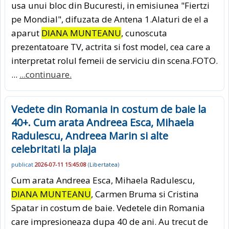
usa unui bloc din Bucuresti, in emisiunea "Fiertzi
pe Mondial", difuzata de Antena 1.Alaturi de el a
aparut
DIANA MUNTEANU
, cunoscuta
prezentatoare TV, actrita si fost model, cea care a
interpretat rolul femeii de serviciu din scena.FOTO.
...
...continuare.
Vedete din Romania in costum de baie la
40+. Cum arata Andreea Esca, Mihaela
Radulescu, Andreea Marin si alte
celebritati la plaja
publicat
2026-07-11 15:45:08
(
Libertatea
)
Cum arata Andreea Esca, Mihaela Radulescu,
DIANA MUNTEANU
, Carmen Bruma si Cristina
Spatar in costum de baie. Vedetele din Romania
care impresioneaza dupa 40 de ani. Au trecut de