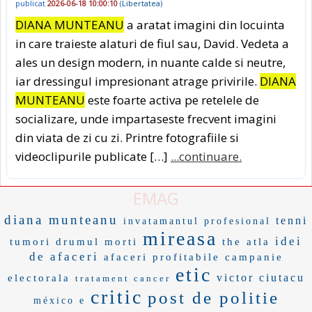
publicat
2026-06-18 10:00:10
(
Libertatea
)
DIANA MUNTEANU
a aratat imagini din locuinta
in care traieste alaturi de fiul sau, David. Vedeta a
ales un design modern, in nuante calde si neutre,
iar dressingul impresionant atrage privirile.
DIANA
MUNTEANU
este foarte activa pe retelele de
socializare, unde impartaseste frecvent imagini
din viata de zi cu zi. Printre fotografiile si
videoclipurile publicate […]
...continuare.
EMAG
diana munteanu
tenni
invatamantul profesional
mireasa
idei
tumori
drumul morti
the atla
de afaceri
afaceri profitabile
campanie
etic
victor ciutacu
electorala
tratament cancer
critic
post de politie
méxico e