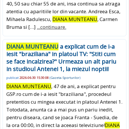
40, 50 sau chiar 55 de ani, insa continua sa atraga
atentia cu aparitiile lor din vacante. Andreea Esca,
Mihaela Radulescu,
DIANA MUNTEANU
, Carmen
Bruma si […]
...continuare.
DIANA MUNTEANU
a explicat cum de i-a
iesit "braziliana" in platoul TV: "Stiti cum
se face incalzirea?" Urmeaza un alt pariu
in studioul Antenei 1, la miezul noptii!
publicat
2026-06-30 15:30:08
(
Gazeta-Sporturilor
)
DIANA MUNTEANU
, 47 de ani, a explicat pentru
GSP.ro cum de i-a iesit "braziliana", procedeul
pretentios cu mingea executat in platoul Antenei 1.
Totodata, anunta ca a mai pus un pariu inedit,
pentru diseara, cand se joaca Franta - Suedia, de
la ora 00:00, in direct la aceeasi televiziune!
DIANA