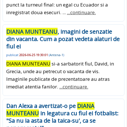
punct la turneul final: un egal cu Ecuador si a
inregistrat doua esecuri. ...
...continuare.
DIANA MUNTEANU
, imagini de senzatie
din vacanta. Cum a pozat vedeta alaturi de
fiul ei
publicat
2026-06-25 19:30:01
(
Antena-1
)
DIANA MUNTEANU
si-a sarbatorit fiul, David, in
Grecia, unde au petrecut o vacanta de vis.
Imaginile publicate de prezentatoare au atras
imediat atentia fanilor.
...continuare.
Dan Alexa a avertizat-o pe
DIANA
MUNTEANU
in legatura cu fiul ei fotbalist:
"Sa nu ia asta de la taica-su', ca se