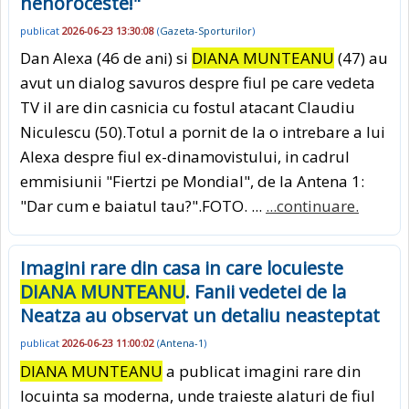
nenoroceste!"
publicat
2026-06-23 13:30:08
(
Gazeta-Sporturilor
)
Dan Alexa (46 de ani) si
DIANA MUNTEANU
(47) au
avut un dialog savuros despre fiul pe care vedeta
TV il are din casnicia cu fostul atacant Claudiu
Niculescu (50).Totul a pornit de la o intrebare a lui
Alexa despre fiul ex-dinamovistului, in cadrul
emmisiunii "Fiertzi pe Mondial", de la Antena 1:
"Dar cum e baiatul tau?".FOTO. ...
...continuare.
Imagini rare din casa in care locuieste
DIANA MUNTEANU
. Fanii vedetei de la
Neatza au observat un detaliu neasteptat
publicat
2026-06-23 11:00:02
(
Antena-1
)
DIANA MUNTEANU
a publicat imagini rare din
locuinta sa moderna, unde traieste alaturi de fiul