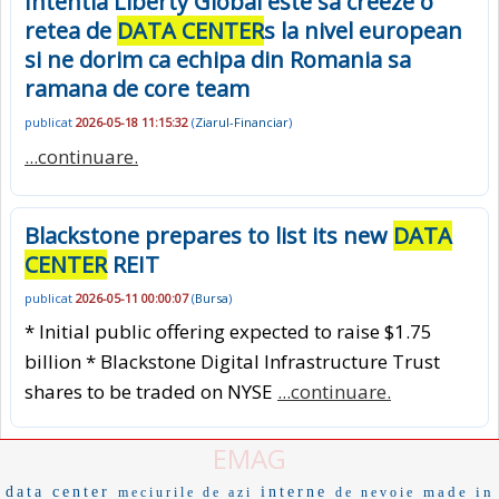
Intentia Liberty Global este sa creeze o
retea de
DATA CENTER
s la nivel european
si ne dorim ca echipa din Romania sa
ramana de core team
publicat
2026-05-18 11:15:32
(
Ziarul-Financiar
)
...continuare.
Blackstone prepares to list its new
DATA
CENTER
REIT
publicat
2026-05-11 00:00:07
(
Bursa
)
* Initial public offering expected to raise $1.75
billion * Blackstone Digital Infrastructure Trust
shares to be traded on NYSE
...continuare.
EMAG
data center
interne
made in
meciurile de azi
de nevoie