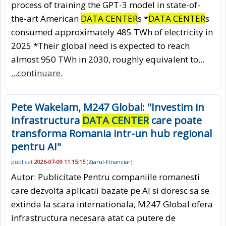
process of training the GPT-3 model in state-of-
the-art American
DATA CENTER
s *
DATA CENTER
s
consumed approximately 485 TWh of electricity in
2025 *Their global need is expected to reach
almost 950 TWh in 2030, roughly equivalent to...
...continuare.
Pete Wakelam, M247 Global: "Investim in
infrastructura
DATA CENTER
care poate
transforma Romania intr-un hub regional
pentru AI"
publicat
2026-07-09 11:15:15
(
Ziarul-Financiar
)
Autor: Publicitate Pentru companiile romanesti
care dezvolta aplicatii bazate pe AI si doresc sa se
extinda la scara internationala, M247 Global ofera
infrastructura necesara atat ca putere de