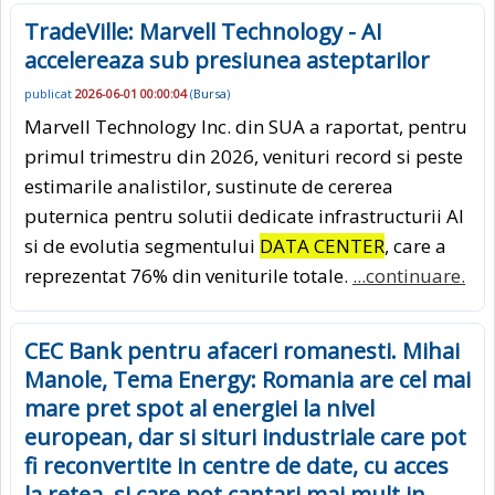
TradeVille: Marvell Technology - AI
accelereaza sub presiunea asteptarilor
publicat
2026-06-01 00:00:04
(
Bursa
)
Marvell Technology Inc. din SUA a raportat, pentru
primul trimestru din 2026, venituri record si peste
estimarile analistilor, sustinute de cererea
puternica pentru solutii dedicate infrastructurii AI
si de evolutia segmentului
DATA CENTER
, care a
reprezentat 76% din veniturile totale.
...continuare.
CEC Bank pentru afaceri romanesti. Mihai
Manole, Tema Energy: Romania are cel mai
mare pret spot al energiei la nivel
european, dar si situri industriale care pot
fi reconvertite in centre de date, cu acces
la retea, si care pot cantari mai mult in