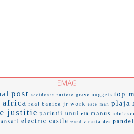
EMAG
post
nal
top 
nuggets
accidente rutiere grave
africa
plaja
g
work
raal
banica jr
este man
e justitie
manus
parintii unui
adolesc
elñ
electric castle
pande
punsuri
rusia des
wood v