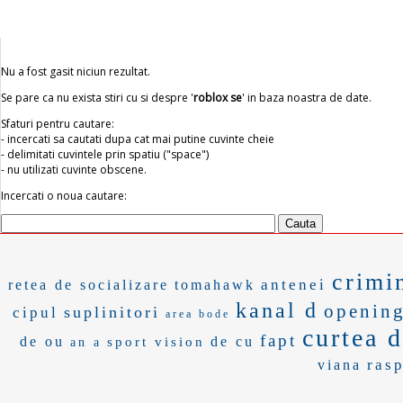
Nu a fost gasit niciun rezultat.
Se pare ca nu exista stiri cu si despre '
roblox se
' in baza noastra de date.
Sfaturi pentru cautare:
- incercati sa cautati dupa cat mai putine cuvinte cheie
- delimitati cuvintele prin spatiu ("space")
- nu utilizati cuvinte obscene.
Incercati o noua cautare:
crimi
antenei
retea de socializare
tomahawk
kanal d
openin
suplinitori
cipul
area bode
curtea d
fapt
de ou
de cu
sport vision
an a
ras
viana