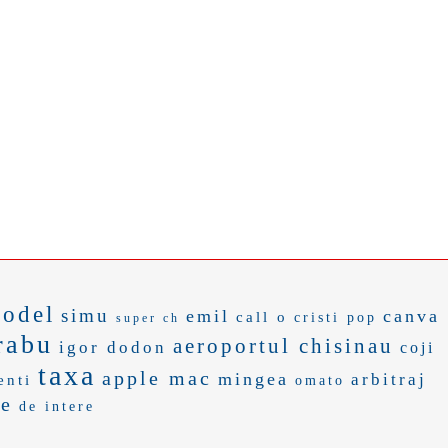
model
simu
emil
canva
call o
cristi pop
super ch
rabu
aeroportul chisinau
igor dodon
coji
taxa
apple mac
mingea
arbitraj
enti
omato
le
de intere