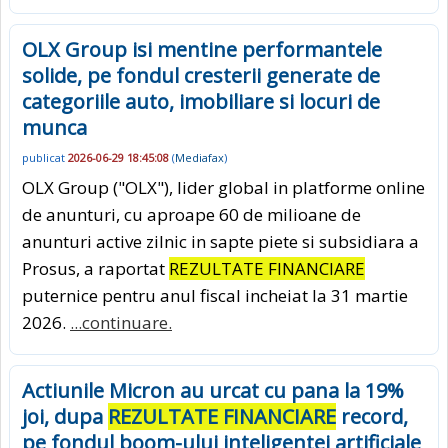
OLX Group isi mentine performantele
solide, pe fondul cresterii generate de
categoriile auto, imobiliare si locuri de
munca
publicat
2026-06-29 18:45:08
(
Mediafax
)
OLX Group ("OLX"), lider global in platforme online
de anunturi, cu aproape 60 de milioane de
anunturi active zilnic in sapte piete si subsidiara a
Prosus, a raportat
REZULTATE FINANCIARE
puternice pentru anul fiscal incheiat la 31 martie
2026.
...continuare.
Actiunile Micron au urcat cu pana la 19%
joi, dupa
REZULTATE FINANCIARE
record,
pe fondul boom-ului inteligentei artificiale