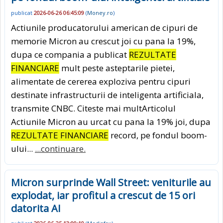
publicat
2026-06-26 06:45:09
(
Money.ro
)
Actiunile producatorului american de cipuri de
memorie Micron au crescut joi cu pana la 19%,
dupa ce compania a publicat
REZULTATE
FINANCIARE
mult peste asteptarile pietei,
alimentate de cererea exploziva pentru cipuri
destinate infrastructurii de inteligenta artificiala,
transmite CNBC. Citeste mai multArticolul
Actiunile Micron au urcat cu pana la 19% joi, dupa
REZULTATE FINANCIARE
record, pe fondul boom-
ului...
...continuare.
Micron surprinde Wall Street: veniturile au
explodat, iar profitul a crescut de 15 ori
datorita AI