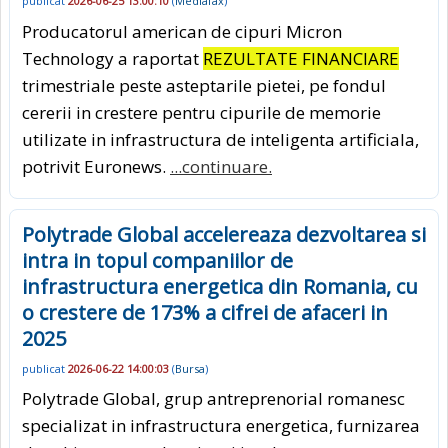
publicat
2026-06-25 13:00:10
(
Mediafax
)
Producatorul american de cipuri Micron
Technology a raportat
REZULTATE FINANCIARE
trimestriale peste asteptarile pietei, pe fondul
cererii in crestere pentru cipurile de memorie
utilizate in infrastructura de inteligenta artificiala,
potrivit Euronews.
...continuare.
Polytrade Global accelereaza dezvoltarea si
intra in topul companiilor de
infrastructura energetica din Romania, cu
o crestere de 173% a cifrei de afaceri in
2025
publicat
2026-06-22 14:00:03
(
Bursa
)
Polytrade Global, grup antreprenorial romanesc
specializat in infrastructura energetica, furnizarea