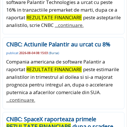
software Palantir Technologies a urcat cu peste
16% in tranzactiile premarket de marti, dupa ce a
raportat
REZULTATE FINANCIARE
peste asteptarile
analistilo, scrie CNBC
...continuare.
CNBC: Actiunile Palantir au urcat cu 8%
publicat
2026-08-04 08:15:03
(
Bursa
)
Compania americana de software Palantir a
raportat
REZULTATE FINANCIARE
peste estimarile
analistilor in trimestrul al doilea si si-a majorat
prognoza pentru intregul an, dupa o accelerare
puternica a afacerilor comerciale din SUA.
...continuare.
CNBC: SpaceX raporteaza primele
REZULTATE FINANCIARE
dupa o scadere