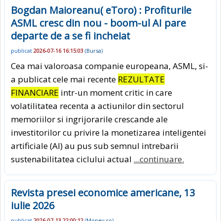
Bogdan Maioreanu( eToro) : Profiturile
ASML cresc din nou - boom-ul AI pare
departe de a se fi incheiat
publicat
2026-07-16 16:15:03
(
Bursa
)
Cea mai valoroasa companie europeana, ASML, si-
a publicat cele mai recente
REZULTATE
FINANCIARE
intr-un moment critic in care
volatilitatea recenta a actiunilor din sectorul
memoriilor si ingrijorarile crescande ale
investitorilor cu privire la monetizarea inteligentei
artificiale (AI) au pus sub semnul intrebarii
sustenabilitatea ciclului actual
...continuare.
Revista presei economice americane, 13
iulie 2026
publicat
2026-07-13 22:00:12
(
Money.ro
)