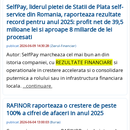
SelfPay, liderul pietei de Statii de Plata self-
service din Romania, raporteaza rezultate
record pentru anul 2025: profit net de 39,5
milioane lei si aproape 8 miliarde de lei
procesati
publicat
2026-06-09 14:30:28
(
Ziarul-Financiar
)
Autor: SelfPay marcheaza cel mai bun an din
istoria companiei, cu
REZULTATE FINANCIARE
si
operationale in crestere accelerata si o consolidare
puternica a rolului sau in infrastructura financiara
locala.
...continuare.
RAFINOR raporteaza o crestere de peste
100% a cifrei de afaceri in anul 2025
publicat
2026-06-04 13:00:03
(
Bursa
)