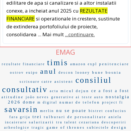
edilitare de apa si canalizare si a altor instalatii
conexe, a incheiat anul 2025 cu
REZULTATE
FINANCIARE
si operationale in crestere, sustinute
de extinderea portofoliului de proiecte,
consolidarea ... Mai mult
...continuare.
EMAG
timis
penitenciare
rezultate financiare
amazon expl
anul
bune
bosnia
ostrov
euipo
descon
looney
consiliul
asistent
scrisoare catre
consultativ
micul dejun
ce a fost a fost
acta
nostalgia
atitudine
joão neves
generative ai
teste auto
2026
dome
numar de telefon
m digital
project fi
savarsin
nu se poate
merlin
bistret
confucius
trei
tulburari de personalitate
fara grija
aniela
salarizarii
incaierare
tru talent
cezariana
descoperiri
game of thrones
design
arheologice
tragic
subiectele