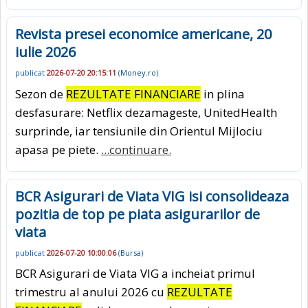
Revista presei economice americane, 20
iulie 2026
publicat
2026-07-20 20:15:11
(
Money.ro
)
Sezon de
REZULTATE FINANCIARE
in plina
desfasurare: Netflix dezamageste, UnitedHealth
surprinde, iar tensiunile din Orientul Mijlociu
apasa pe piete.
...continuare.
BCR Asigurari de Viata VIG isi consolideaza
pozitia de top pe piata asigurarilor de
viata
publicat
2026-07-20 10:00:06
(
Bursa
)
BCR Asigurari de Viata VIG a incheiat primul
trimestru al anului 2026 cu
REZULTATE