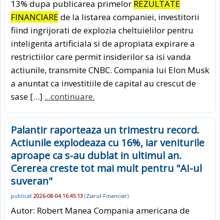
13% dupa publicarea primelor
REZULTATE
FINANCIARE
de la listarea companiei, investitorii
fiind ingrijorati de explozia cheltuielilor pentru
inteligenta artificiala si de apropiata expirare a
restrictiilor care permit insiderilor sa isi vanda
actiunile, transmite CNBC. Compania lui Elon Musk
a anuntat ca investitiile de capital au crescut de
sase […]
...continuare.
Palantir raporteaza un trimestru record.
Actiunile explodeaza cu 16%, iar veniturile
aproape ca s-au dublat in ultimul an.
Cererea creste tot mai mult pentru "AI-ul
suveran"
publicat
2026-08-04 16:45:13
(
Ziarul-Financiar
)
Autor: Robert Manea Compania americana de