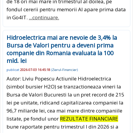
de 18 ori mai mare in trimestrul al doilea, pe
fondul cererii pentru memorii AI apare prima data
in Go4IT.
...continuare.
Hidroelectrica mai are nevoie de 3,4% la
Bursa de Valori pentru a deveni prima
companie din Romania evaluata la 100
mld. lei
publicat
2026-07-03 16:45:18
(
Ziarul-Financiar
)
Autor: Liviu Popescu Actiunile Hidroelectrica
(simbol bursier H2O) se tranzactioneaza vineri la
Bursa de Valori Bucuresti la un pret record de 215
lei pe unitate, ridicand capitalizarea companiei la
96,7 miliarde lei, cea mai mare dintre companiile
listate, pe fondul unor
REZULTATE FINANCIARE
bune raportate pentru trimestrul I din 2026 si a