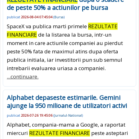
de peste 50% a actiunilor pe bursa
publicat
2026-08-04 07:45:04
(
Bursa
)
SpaceX va publica marti primele
REZULTATE
FINANCIARE
de la listarea la bursa, intr-un
moment in care actiunile companiei au pierdut
peste 50% fata de maximul atins dupa oferta
publica initiala, iar investitorii pun sub semnul
intrebarii evaluarea uriasa a companiei.
...continuare.
Alphabet depaseste estimarile. Gemini
ajunge la 950 milioane de utilizatori activi
publicat
2026-07-26 19:45:06
(
Jurnalul-National
)
Alphabet, compania-mama a Google, a raportat
miercuri
REZULTATE FINANCIARE
peste asteptari