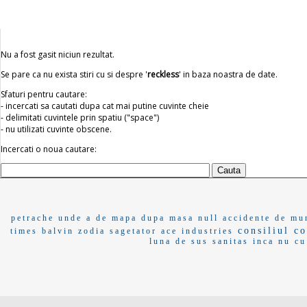
Nu a fost gasit niciun rezultat.
Se pare ca nu exista stiri cu si despre '
reckless
' in baza noastra de date.
Sfaturi pentru cautare:
- incercati sa cautati dupa cat mai putine cuvinte cheie
- delimitati cuvintele prin spatiu ("space")
- nu utilizati cuvinte obscene.
Incercati o noua cautare:
petrache
unde a de
mapa
dupa masa
null
accidente de mu
consiliul co
times
balvin
zodia sagetator
ace industries
luna de sus
sanitas
inca nu
cu