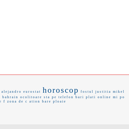
horoscop
alejandro
eurostat
fostul
justitia
mikel
e
bahrain
ocolitoare
sta pe telefon
bari
plati online
mi po
e f
zona de c
ation
bare
ploaie