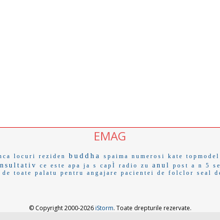
EMAG
buddha
nca
locuri reziden
spaima
numerosi
kate
topmodel
nsultativ
anul
ce este apa
ja s
capÌ
radio zu
post a
n 5 s
 de toate
palatu
pentru angajare
pacientei
de folclor
seal
d
© Copyright 2000-2026
iStorm
. Toate drepturile rezervate.