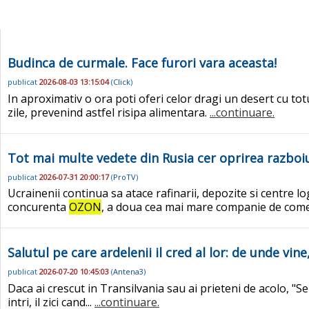
Budinca de curmale. Face furori vara aceasta!
publicat
2026-08-03 13:15:04
(
Click
)
In aproximativ o ora poti oferi celor dragi un desert cu tot
zile, prevenind astfel risipa alimentara.
...continuare.
Tot mai multe vedete din Rusia cer oprirea razboiu
publicat
2026-07-31 20:00:17
(
ProTV
)
Ucrainenii continua sa atace rafinarii, depozite si centre l
concurenta
OZON
, a doua cea mai mare companie de come
Salutul pe care ardelenii il cred al lor: de unde vin
publicat
2026-07-20 10:45:03
(
Antena3
)
Daca ai crescut in Transilvania sau ai prieteni de acolo, "Se
intri, il zici cand...
...continuare.