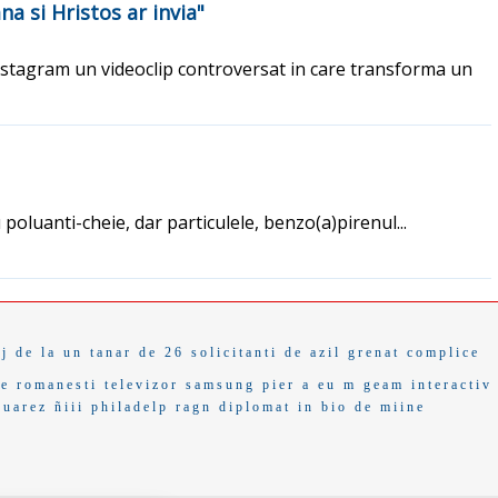
na si Hristos ar invia"
Instagram un videoclip controversat in care transforma un
oluanti-cheie, dar particulele, benzo(a)pirenul...
j de la
un tanar de 26
solicitanti de azil
grenat
complice
e romanesti
televizor samsung
pier a
eu m
geam
interactiv
suarez
ñiii
philadelp
ragn
diplomat
in bio
de miine