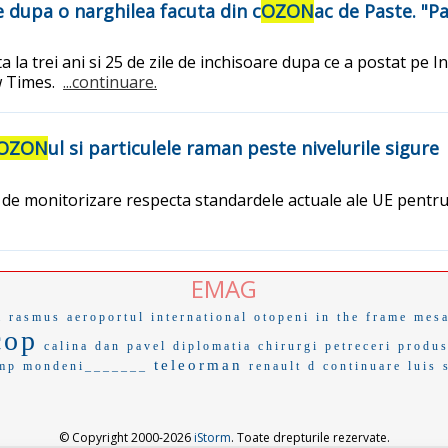
 dupa o narghilea facuta din c
OZON
ac de Paste. "Pa
la trei ani si 25 de zile de inchisoare dupa ce a postat pe 
ow Times.
...continuare.
OZON
ul si particulele raman peste nivelurile sigure
de monitorizare respecta standardele actuale ale UE pentru p
EMAG
a
rasmus
aeroportul international otopeni
in the frame
mesa
cop
calina
dan pavel
diplomatia
chirurgi
petreceri
produs
teleorman
imp
mondeni_______
renault d
continuare
luis 
© Copyright 2000-2026
iStorm
. Toate drepturile rezervate.