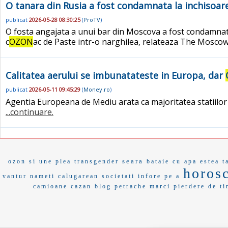
O tanara din Rusia a fost condamnata la inchisoare
publicat
2026-05-28 08:30:25
(
ProTV
)
O fosta angajata a unui bar din Moscova a fost condamnata 
c
OZON
ac de Paste intr-o narghilea, relateaza The Mosc
Calitatea aerului se imbunatateste in Europa, dar
publicat
2026-05-11 09:45:29
(
Money.ro
)
Agentia Europeana de Mediu arata ca majoritatea statiilor 
...continuare.
seara
ozon
si une
plea
transgender
bataie cu apa
estea t
horos
vantur
nameti
calugarean
societati
infore
pe a
camioane
cazan
blog
petrache
marci
pierdere de t