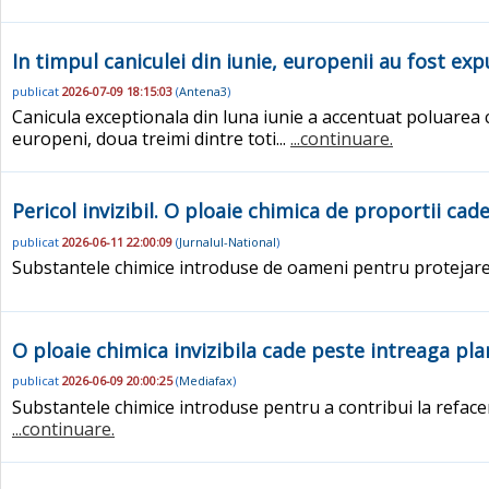
In timpul caniculei din iunie, europenii au fost exp
publicat
2026-07-09 18:15:03
(
Antena3
)
Canicula exceptionala din luna iunie a accentuat poluarea
europeni, doua treimi dintre toti...
...continuare.
Pericol invizibil. O ploaie chimica de proportii ca
publicat
2026-06-11 22:00:09
(
Jurnalul-National
)
Substantele chimice introduse de oameni pentru protejare
O ploaie chimica invizibila cade peste intreaga pl
publicat
2026-06-09 20:00:25
(
Mediafax
)
Substantele chimice introduse pentru a contribui la reface
...continuare.