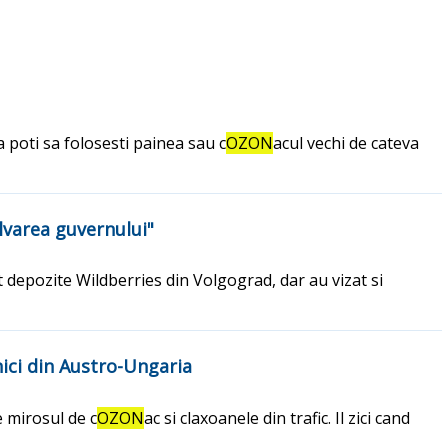
a poti sa folosesti painea sau c
OZON
acul vechi de cateva
lvarea guvernului"
t depozite Wildberries din Volgograd, dar au vizat si
 nici din Austro-Ungaria
e mirosul de c
OZON
ac si claxoanele din trafic. Il zici cand