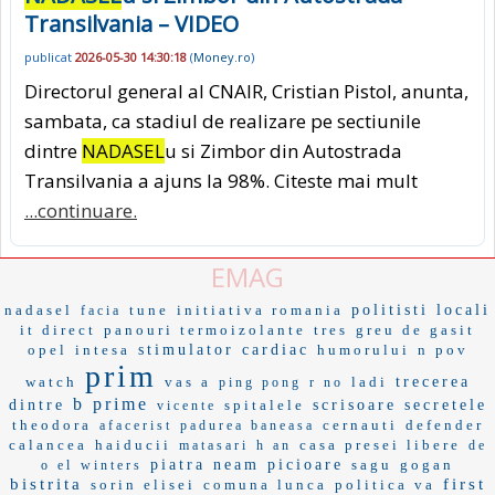
Transilvania – VIDEO
publicat
2026-05-30 14:30:18
(
Money.ro
)
Directorul general al CNAIR, Cristian Pistol, anunta,
sambata, ca stadiul de realizare pe sectiunile
dintre
NADASEL
u si Zimbor din Autostrada
Transilvania a ajuns la 98%. Citeste mai mult
...continuare.
EMAG
nadasel
tune
initiativa romania
politisti locali
facia
it direct
panouri termoizolante
tres
greu de gasit
opel
intesa
stimulator cardiac
humorului
n pov
prim
watch
vas a
ladi
trecerea
ping pong
r no
b prime
dintre
spitalele
scrisoare
secretele
vicente
theodora
cernauti
defender
afacerist
padurea baneasa
calancea
haiducii
casa presei libere
matasari
h an
de
piatra neam
picioare
sagu
gogan
o el
winters
bistrita
first
sorin elisei
comuna lunca
politica va