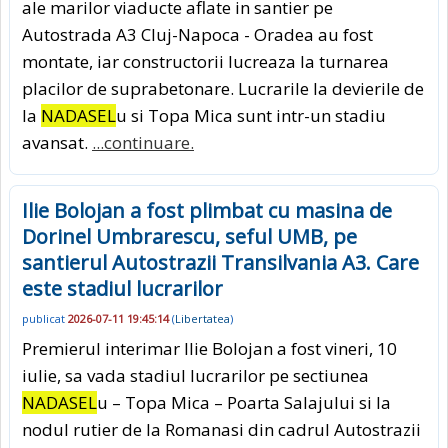
ale marilor viaducte aflate in santier pe
Autostrada A3 Cluj-Napoca - Oradea au fost
montate, iar constructorii lucreaza la turnarea
placilor de suprabetonare. Lucrarile la devierile de
la
NADASEL
u si Topa Mica sunt intr-un stadiu
avansat.
...continuare.
Ilie Bolojan a fost plimbat cu masina de
Dorinel Umbrarescu, seful UMB, pe
santierul Autostrazii Transilvania A3. Care
este stadiul lucrarilor
publicat
2026-07-11 19:45:14
(
Libertatea
)
Premierul interimar Ilie Bolojan a fost vineri, 10
iulie, sa vada stadiul lucrarilor pe sectiunea
NADASEL
u – Topa Mica – Poarta Salajului si la
nodul rutier de la Romanasi din cadrul Autostrazii