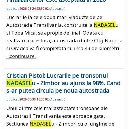
publicat
2026-06-24 23:30:02
(
Adevarul
)
Lucrarile la cele doua mari viaducte de pe
Autostrada Transilvania, construite la
NADASEL
u
si Topa Mica, se apropie de final. Odata cu
realizarea acestora, autostrada dintre Cluj-Napoca
si Oradea va fi completata cu inca 43 de kilometri.
...continuare.
Cristian Pistol: Lucrarile pe tronsonul
NADASEL
u - Zimbor au ajuns la 98%. Cand
s-ar putea circula pe noua autostrada
publicat
2026-05-30 16:30:02
(
Adevarul
)
Unul dintre cele mai asteptate tronsoane ale
Autostrazii Transilvania este aproape gata.
Sectiunea
NADASEL
u - Zimbor, cu o lungime de