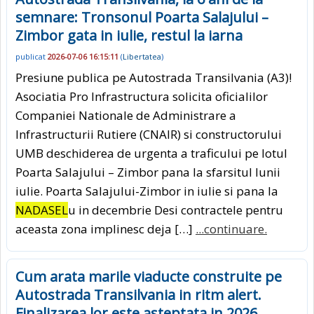
semnare: Tronsonul Poarta Salajului –
Zimbor gata in iulie, restul la iarna
publicat
2026-07-06 16:15:11
(
Libertatea
)
Presiune publica pe Autostrada Transilvania (A3)!
Asociatia Pro Infrastructura solicita oficialilor
Companiei Nationale de Administrare a
Infrastructurii Rutiere (CNAIR) si constructorului
UMB deschiderea de urgenta a traficului pe lotul
Poarta Salajului – Zimbor pana la sfarsitul lunii
iulie. Poarta Salajului-Zimbor in iulie si pana la
NADASEL
u in decembrie Desi contractele pentru
aceasta zona implinesc deja […]
...continuare.
Cum arata marile viaducte construite pe
Autostrada Transilvania in ritm alert.
Finalizarea lor este asteptata in 2026