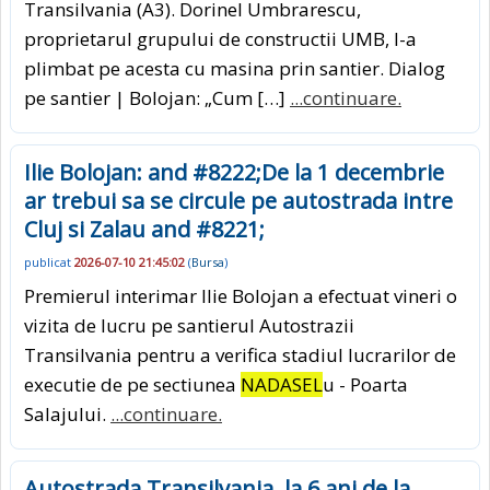
Transilvania (A3). Dorinel Umbrarescu,
proprietarul grupului de constructii UMB, l-a
plimbat pe acesta cu masina prin santier. Dialog
pe santier | Bolojan: „Cum […]
...continuare.
Ilie Bolojan: and #8222;De la 1 decembrie
ar trebui sa se circule pe autostrada intre
Cluj si Zalau and #8221;
publicat
2026-07-10 21:45:02
(
Bursa
)
Premierul interimar Ilie Bolojan a efectuat vineri o
vizita de lucru pe santierul Autostrazii
Transilvania pentru a verifica stadiul lucrarilor de
executie de pe sectiunea
NADASEL
u - Poarta
Salajului.
...continuare.
Autostrada Transilvania, la 6 ani de la