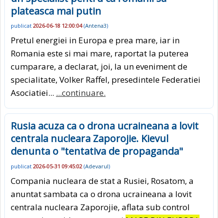
plateasca mai putin
publicat
2026-06-18 12:00:04
(
Antena3
)
Pretul energiei in Europa e prea mare, iar in
Romania este si mai mare, raportat la puterea
cumparare, a declarat, joi, la un eveniment de
specialitate, Volker Raffel, presedintele Federatiei
Asociatiei...
...continuare.
Rusia acuza ca o drona ucraineana a lovit
centrala nucleara Zaporojie. Kievul
denunta o "tentativa de propaganda"
publicat
2026-05-31 09:45:02
(
Adevarul
)
Compania nucleara de stat a Rusiei, Rosatom, a
anuntat sambata ca o drona ucraineana a lovit
centrala nucleara Zaporojie, aflata sub control