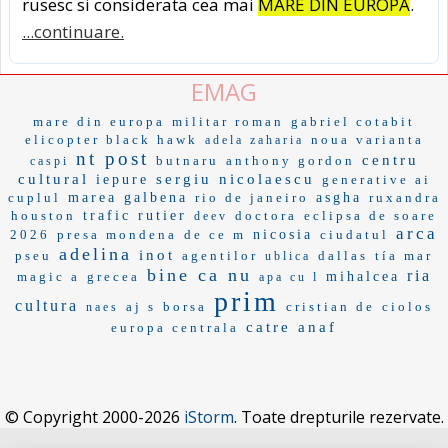
rusesc si considerata cea mai
MARE DIN EUROPA
.
...continuare.
EMAG
mare din europa
militar roman
gabriel cotabit
elicopter black hawk
noua varianta
adela zaharia
nt post
centru
butnaru
anthony gordon
caspi
cultural
sergiu nicolaescu
iepure
generative ai
cuplul
marea galbena
rio de janeiro
asgha
ruxandra
houston
trafic rutier
doctora
eclipsa de soare
deev
arca
2026
presa mondena
de ce m
nicosia
ciudatul
adelina
inot
pseu
agentilor
dallas
tía mar
ublica
bine ca nu
ria
magic a
grecea
mihalcea
apa cu l
prim
cultura
aj s
borsa
cristian de
ciolos
naes
catre anaf
europa centrala
© Copyright 2000-2026
iStorm
. Toate drepturile rezervate.