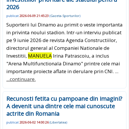
2026
publicat
2026-06-09 21:45:23
(
Gazeta-Sporturilor
)
Suporterii lui Dinamo au primit o veste importanta
in privinta noului stadion. Intr-un interviu publicat
pe 9 iunie 2026 de revista Agenda Constructiilor,
directorul general al Companiei Nationale de
Investitii,
MANUELA
Irina Patrascoiu, a inclus
"Arena Multifunctionala Dinamo" printre cele mai
importante proiecte aflate in derulare prin CNI. ...
...continuare.
Recunosti fetita cu pampoane din imagini?
A devenit una dintre cele mai cunoscute
actrite din Romania
publicat
2026-06-02 14:00:26
(
Libertatea
)