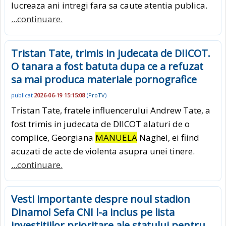
lucreaza ani intregi fara sa caute atentia publica.
...continuare.
Tristan Tate, trimis in judecata de DIICOT.
O tanara a fost batuta dupa ce a refuzat
sa mai produca materiale pornografice
publicat
2026-06-19 15:15:08
(
ProTV
)
Tristan Tate, fratele influencerului Andrew Tate, a
fost trimis in judecata de DIICOT alaturi de o
complice, Georgiana
MANUELA
Naghel, ei fiind
acuzati de acte de violenta asupra unei tinere.
...continuare.
Vesti importante despre noul stadion
Dinamo! Sefa CNI l-a inclus pe lista
investitiilor prioritare ale statului pentru