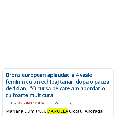
Bronz european aplaudat la 4 vasle
feminin cu un echipaj tanar, dupa o pauza
de 14 ani: "O cursa pe care am abordat-o
cu foarte mult curaj"
publicat
2026-08-04 11:30:06
(
Gazeta-Sporturilor
)
Mariana Dumitru, E
MANUELA
Ciotau, Andrada