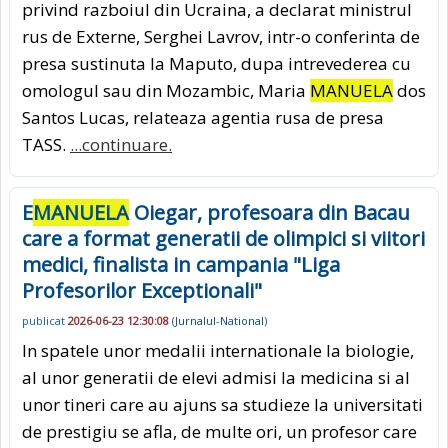
privind razboiul din Ucraina, a declarat ministrul
rus de Externe, Serghei Lavrov, intr-o conferinta de
presa sustinuta la Maputo, dupa intrevederea cu
omologul sau din Mozambic, Maria
MANUELA
dos
Santos Lucas, relateaza agentia rusa de presa
TASS.
...continuare.
E
MANUELA
Oiegar, profesoara din Bacau
care a format generatii de olimpici si viitori
medici, finalista in campania "Liga
Profesorilor Exceptionali"
publicat
2026-06-23 12:30:08
(
Jurnalul-National
)
In spatele unor medalii internationale la biologie,
al unor generatii de elevi admisi la medicina si al
unor tineri care au ajuns sa studieze la universitati
de prestigiu se afla, de multe ori, un profesor care