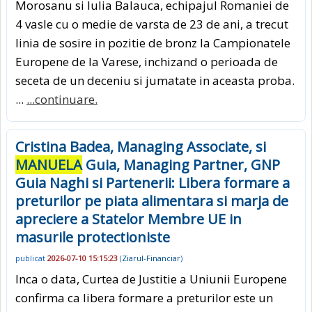
Morosanu si Iulia Balauca, echipajul Romaniei de
4 vasle cu o medie de varsta de 23 de ani, a trecut
linia de sosire in pozitie de bronz la Campionatele
Europene de la Varese, inchizand o perioada de
seceta de un deceniu si jumatate in aceasta proba.
...
...continuare.
Cristina Badea, Managing Associate, si
MANUELA
Guia, Managing Partner, GNP
Guia Naghi si Partenerii: Libera formare a
preturilor pe piata alimentara si marja de
apreciere a Statelor Membre UE in
masurile protectioniste
publicat
2026-07-10 15:15:23
(
Ziarul-Financiar
)
Inca o data, Curtea de Justitie a Uniunii Europene
confirma ca libera formare a preturilor este un