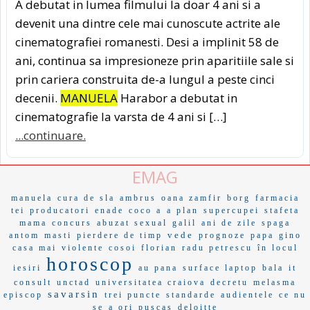
A debutat in lumea filmului la doar 4 ani si a
devenit una dintre cele mai cunoscute actrite ale
cinematografiei romanesti. Desi a implinit 58 de
ani, continua sa impresioneze prin aparitiile sale si
prin cariera construita de-a lungul a peste cinci
decenii.
MANUELA
Harabor a debutat in
cinematografie la varsta de 4 ani si […]
...continuare.
EMAG
manuela
cura de sla
ambrus
oana zamfir
borg
farmacia
tei
producatori
enade
coco a
a plan
supercupei
stafeta
mama
concurs
abuzat sexual
galil
ani de zile
spaga
vede
antom
masti
pierdere de timp
prognoze
papa
gino
casa mai
violente
cosoi
florian
radu petrescu
în locul
horoscop
iesiri
au pana
surface laptop
bala
it
consult
unctad
universitatea craiova
decretu
melasma
savarsin
episcop
trei puncte
standarde
audientele
ce nu
se
a ori
puscas
deloitte