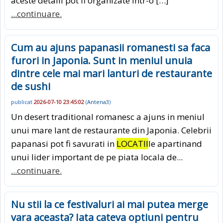
aceste detalii pot fi organizate intr-o […]
...continuare.
Cum au ajuns papanasii romanesti sa faca
furori in Japonia. Sunt in meniul unuia
dintre cele mai mari lanturi de restaurante
de sushi
publicat
2026-07-10 23:45:02
(
Antena3
)
Un desert traditional romanesc a ajuns in meniul
unui mare lant de restaurante din Japonia. Celebrii
papanasi pot fi savurati in
LOCATII
le apartinand
unui lider important de pe piata locala de...
...continuare.
Nu stii la ce festivaluri ai mai putea merge
vara aceasta? Iata cateva optiuni pentru