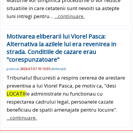
Masurile vor simplifica procedurile si vor reduce
situatiile in care cetatenii sunt nevoiti sa astepte
luni intregi pentru...
...continuare.
Motivarea eliberarii lui Viorel Pasca:
Alternativa la azilele lui era revenirea in
strada. Conditiile de cazare erau
"corespunzatoare"
publicat
2026-07-07 10:15:05
(
Antena3
)
Tribunalul Bucuresti a respins cererea de arestare
preventiva a lui Viorel Pasca, pe motiv ca, "desi
LOCATII
le administrate nu functionau cu
respectarea cadrului legal, persoanele cazate
beneficiau de spatii amenajate pentru locuire".
...continuare.