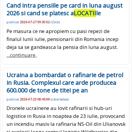
Cand intra pensiile pe card in luna august
2026 si cand se platesc a
LOCATII
le
publicat
2026-07-27 09:30:02
(
Click
)
Pe masura ce ne apropiem cu pasi repezi de
finalul lunii iulie, pensionarii din Romania incep
deja sa se gandeasca la pensia din luna august.
...continuare.
Ucraina a bombardat o rafinarie de petrol
in Rusia. Complexul care arde producea
600.000 de tone de titei pe an
publicat
2026-07-23 08:45:09
(
Libertatea
)
Dronele ucrainene au lovit rafinarii si hub-uri
logistice in Rusia in noaptea de 23 iulie, provocand
un incendiu masiv la rafinaria NS-Oil din Ulianovsk
si explozii langa centrul logistic Wildberries din