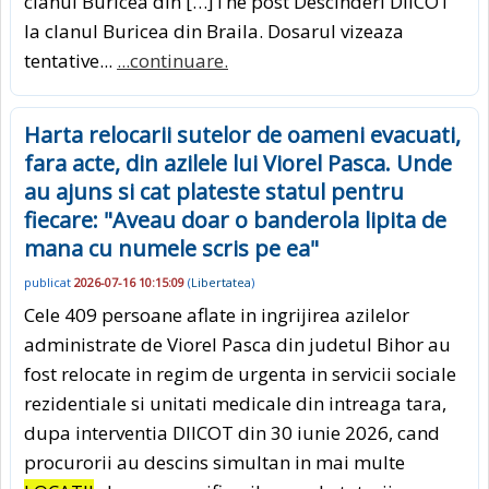
clanul Buricea din […]The post Descinderi DIICOT
la clanul Buricea din Braila. Dosarul vizeaza
tentative...
...continuare.
Harta relocarii sutelor de oameni evacuati,
fara acte, din azilele lui Viorel Pasca. Unde
au ajuns si cat plateste statul pentru
fiecare: "Aveau doar o banderola lipita de
mana cu numele scris pe ea"
publicat
2026-07-16 10:15:09
(
Libertatea
)
Cele 409 persoane aflate in ingrijirea azilelor
administrate de Viorel Pasca din judetul Bihor au
fost relocate in regim de urgenta in servicii sociale
rezidentiale si unitati medicale din intreaga tara,
dupa interventia DIICOT din 30 iunie 2026, cand
procurorii au descins simultan in mai multe