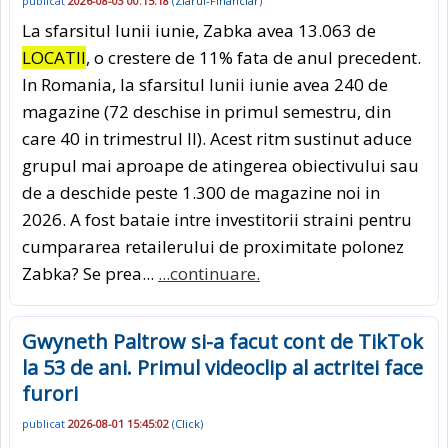
publicat
2026-08-03 00:15:18
(
Ziarul-Financiar
)
La sfarsitul lunii iunie, Zabka avea 13.063 de
LOCATII
, o crestere de 11% fata de anul precedent.
In Romania, la sfarsitul lunii iunie avea 240 de
magazine (72 deschise in primul semestru, din
care 40 in trimestrul II). Acest ritm sustinut aduce
grupul mai aproape de atingerea obiectivului sau
de a deschide peste 1.300 de magazine noi in
2026. A fost bataie intre investitorii straini pentru
cumpararea retaile­rului de proximitate polonez
Zabka? Se prea...
...continuare.
Gwyneth Paltrow si-a facut cont de TikTok
la 53 de ani. Primul videoclip al actritei face
furori
publicat
2026-08-01 15:45:02
(
Click
)