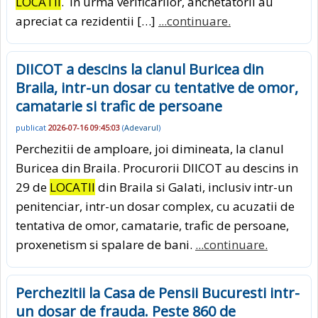
LOCATII
. In urma verificarilor, anchetatorii au
apreciat ca rezidentii […]
...continuare.
DIICOT a descins la clanul Buricea din
Braila, intr-un dosar cu tentative de omor,
camatarie si trafic de persoane
publicat
2026-07-16 09:45:03
(
Adevarul
)
Perchezitii de amploare, joi dimineata, la clanul
Buricea din Braila. Procurorii DIICOT au descins in
29 de
LOCATII
din Braila si Galati, inclusiv intr-un
penitenciar, intr-un dosar complex, cu acuzatii de
tentativa de omor, camatarie, trafic de persoane,
proxenetism si spalare de bani.
...continuare.
Perchezitii la Casa de Pensii Bucuresti intr-
un dosar de frauda. Peste 860 de