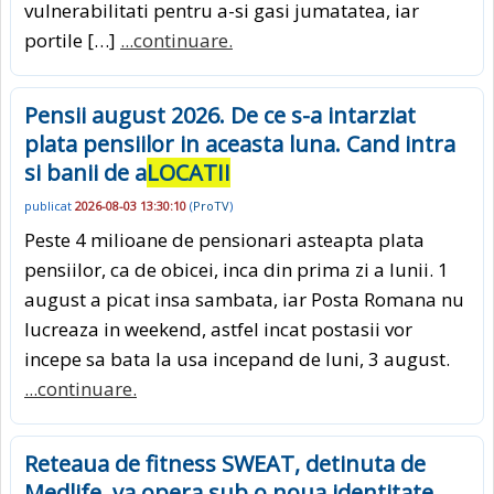
vulnerabilitati pentru a-si gasi jumatatea, iar
portile […]
...continuare.
Pensii august 2026. De ce s-a intarziat
plata pensiilor in aceasta luna. Cand intra
si banii de a
LOCATII
publicat
2026-08-03 13:30:10
(
ProTV
)
Peste 4 milioane de pensionari asteapta plata
pensiilor, ca de obicei, inca din prima zi a lunii. 1
august a picat insa sambata, iar Posta Romana nu
lucreaza in weekend, astfel incat postasii vor
incepe sa bata la usa incepand de luni, 3 august.
...continuare.
Reteaua de fitness SWEAT, detinuta de
Medlife, va opera sub o noua identitate,