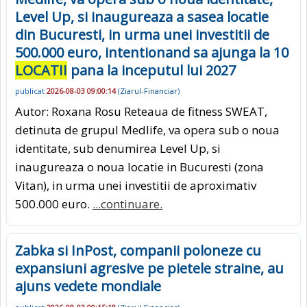
Level Up, si inaugureaza a sasea locatie
din Bucuresti, in urma unei investitii de
500.000 euro, intentionand sa ajunga la 10
LOCATII
pana la inceputul lui 2027
publicat
2026-08-03 09:00:14
(
Ziarul-Financiar
)
Autor: Roxana Rosu Reteaua de fitness SWEAT,
detinuta de grupul Medlife, va opera sub o noua
identitate, sub denumirea Level Up, si
inaugureaza o noua locatie in Bucuresti (zona
Vitan), in urma unei investitii de aproximativ
500.000 euro.
...continuare.
Zabka si InPost, companii poloneze cu
expansiuni agresive pe pietele straine, au
ajuns vedete mondiale