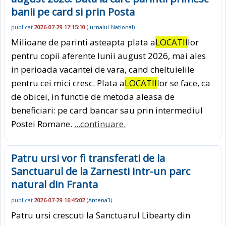
banii pe card si prin Posta
publicat
2026-07-29 17:15:10
(
Jurnalul-National
)
Milioane de parinti asteapta plata a
LOCATII
lor
pentru copii aferente lunii august 2026, mai ales
in perioada vacantei de vara, cand cheltuielile
pentru cei mici cresc. Plata a
LOCATII
lor se face, ca
de obicei, in functie de metoda aleasa de
beneficiari: pe card bancar sau prin intermediul
Postei Romane.
...continuare.
Patru ursi vor fi transferati de la
Sanctuarul de la Zarnesti intr-un parc
natural din Franta
publicat
2026-07-29 16:45:02
(
Antena3
)
Patru ursi crescuti la Sanctuarul Libearty din