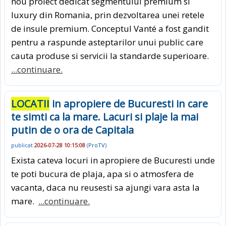
nou proiect dedicat segmentului premium si
luxury din Romania, prin dezvoltarea unei retele
de insule premium. Conceptul Vanté a fost gandit
pentru a raspunde asteptarilor unui public care
cauta produse si servicii la standarde superioare.
...continuare.
LOCATII
in apropiere de Bucuresti in care
te simti ca la mare. Lacuri si plaje la mai
putin de o ora de Capitala
publicat
2026-07-28 10:15:08
(
ProTV
)
Exista cateva locuri in apropiere de Bucuresti unde
te poti bucura de plaja, apa si o atmosfera de
vacanta, daca nu reusesti sa ajungi vara asta la
mare.
...continuare.