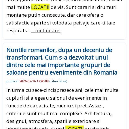
mai multe
LOCATII
de vis. Sunt carari si drumuri
montane putin cunoscute, dar care ofera o
satisfactie aparte si totodata peisaje care-ti taie
respiratia.
...continuare.
Nuntile romanilor, dupa un deceniu de
transformari. Cum s-a dezvoltat unul
dintre cele mai importante grupuri de
saloane pentru evenimente din Romania
publicat
2026-07-16 17:45:09
(
Libertatea
)
In urma cu zece-cincisprezece ani, cele mai multe
cupluri isi alegeau salonul de evenimente in
functie de capacitate, meniu si pret. Astazi,
criteriile sunt mult mai complexe. Arhitectura,
designul, atmosfera, spatiile exterioare si
identitatea vizuala a unei
LOCATII
au devenit