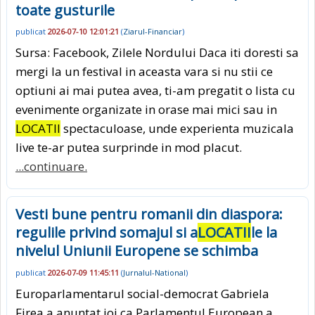
toate gusturile
publicat
2026-07-10 12:01:21
(
Ziarul-Financiar
)
Sursa: Facebook, Zilele Nordului Daca iti doresti sa
mergi la un festival in aceasta vara si nu stii ce
optiuni ai mai putea avea, ti-am pregatit o lista cu
evenimente organizate in orase mai mici sau in
LOCATII
spectaculoase, unde experienta muzicala
live te-ar putea surprinde in mod placut.
...continuare.
Vesti bune pentru romanii din diaspora:
regulile privind somajul si a
LOCATII
le la
nivelul Uniunii Europene se schimba
publicat
2026-07-09 11:45:11
(
Jurnalul-National
)
Europarlamentarul social-democrat Gabriela
Firea a anuntat joi ca Parlamentul European a