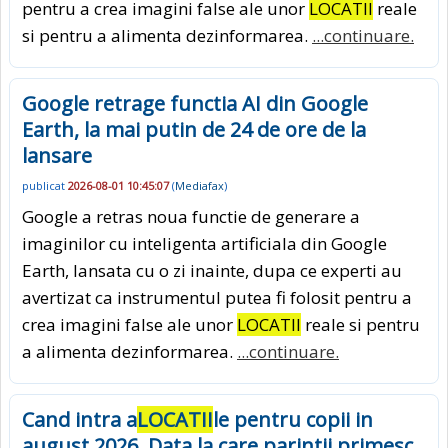
pentru a crea imagini false ale unor
LOCATII
reale
si pentru a alimenta dezinformarea.
...continuare.
Google retrage functia AI din Google
Earth, la mai putin de 24 de ore de la
lansare
publicat
2026-08-01 10:45:07
(
Mediafax
)
Google a retras noua functie de generare a
imaginilor cu inteligenta artificiala din Google
Earth, lansata cu o zi inainte, dupa ce experti au
avertizat ca instrumentul putea fi folosit pentru a
crea imagini false ale unor
LOCATII
reale si pentru
a alimenta dezinformarea.
...continuare.
Cand intra a
LOCATII
le pentru copii in
august 2026. Data la care parintii primesc