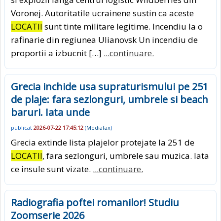
Voronej. Autoritatile ucrainene sustin ca aceste
LOCATII
sunt tinte militare legitime. Incendiu la o
rafinarie din regiunea Ulianovsk Un incendiu de
proportii a izbucnit […]
...continuare.
Grecia inchide usa supraturismului pe 251
de plaje: fara sezlonguri, umbrele si beach
baruri. Iata unde
publicat
2026-07-22 17:45:12
(
Mediafax
)
Grecia extinde lista plajelor protejate la 251 de
LOCATII
, fara sezlonguri, umbrele sau muzica. Iata
ce insule sunt vizate.
...continuare.
Radiografia poftei romanilor! Studiu
Zoomserie 2026