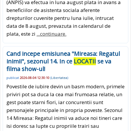
(ANPIS) va efectua in luna august plata in avans a
beneficiilor de asistenta sociala aferente
drepturilor cuvenite pentru luna iulie, intrucat
data de 8 august, prevazuta in calendarul de
plata, este zi
...continuare.
Cand incepe emisiunea "Mireasa: Regatul
inimii", sezonul 14. In ce
LOCATII
se va
filma show-ul!
publicat
2026-08-04 12:30:10
(
Libertatea
)
Povestile de iubire devin un basm modern, primele
priviri pot sa duca la cea mai frumoasa relatie, un
gest poate starni fiori, iar concurentii sunt
personajele principale in propria poveste. Sezonul
14 Mireasa: Regatul inimii va aduce noi tineri care
isi doresc sa lupte cu propriile trairi sau