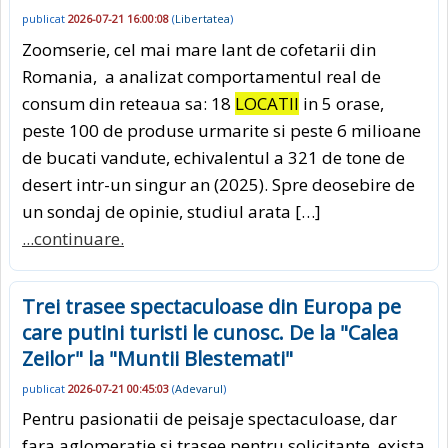
publicat
2026-07-21 16:00:08
(
Libertatea
)
Zoomserie, cel mai mare lant de cofetarii din
Romania, a analizat comportamentul real de
consum din reteaua sa: 18
LOCATII
in 5 orase,
peste 100 de produse urmarite si peste 6 milioane
de bucati vandute, echivalentul a 321 de tone de
desert intr-un singur an (2025). Spre deosebire de
un sondaj de opinie, studiul arata […]
...continuare.
Trei trasee spectaculoase din Europa pe
care putini turisti le cunosc. De la "Calea
Zeilor" la "Muntii Blestemati"
publicat
2026-07-21 00:45:03
(
Adevarul
)
Pentru pasionatii de peisaje spectaculoase, dar
fara aglomeratie si trasee pentru solicitante, exista