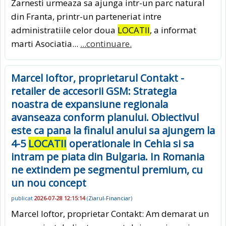
Zarnesti urmeaza sa ajunga intr-un parc natural
din Franta, printr-un parteneriat intre
administratiile celor doua
LOCATII
, a informat
marti Asociatia...
...continuare.
Marcel Ioftor, proprietarul Contakt -
retailer de accesorii GSM: Strategia
noastra de expansiune regionala
avanseaza conform planului. Obiectivul
este ca pana la finalul anului sa ajungem la
4-5
LOCATII
operationale in Cehia si sa
intram pe piata din Bulgaria. In Romania
ne extindem pe segmentul premium, cu
un nou concept
publicat
2026-07-28 12:15:14
(
Ziarul-Financiar
)
Marcel Ioftor, proprietar Contakt: Am demarat un