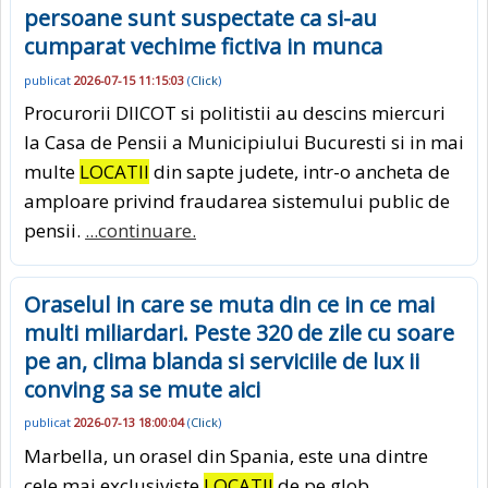
persoane sunt suspectate ca si-au
cumparat vechime fictiva in munca
publicat
2026-07-15 11:15:03
(
Click
)
Procurorii DIICOT si politistii au descins miercuri
la Casa de Pensii a Municipiului Bucuresti si in mai
multe
LOCATII
din sapte judete, intr-o ancheta de
amploare privind fraudarea sistemului public de
pensii.
...continuare.
Oraselul in care se muta din ce in ce mai
multi miliardari. Peste 320 de zile cu soare
pe an, clima blanda si serviciile de lux ii
conving sa se mute aici
publicat
2026-07-13 18:00:04
(
Click
)
Marbella, un orasel din Spania, este una dintre
cele mai exclusiviste
LOCATII
de pe glob,