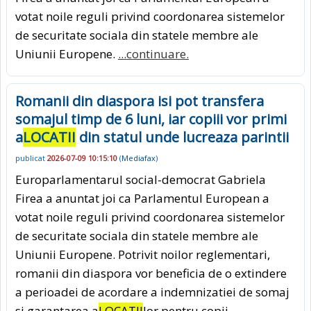
votat noile reguli privind coordonarea sistemelor
de securitate sociala din statele membre ale
Uniunii Europene.
...continuare.
Romanii din diaspora isi pot transfera
somajul timp de 6 luni, iar copiii vor primi
a
LOCATII
din statul unde lucreaza parintii
publicat
2026-07-09 10:15:10
(
Mediafax
)
Europarlamentarul social-democrat Gabriela
Firea a anuntat joi ca Parlamentul European a
votat noile reguli privind coordonarea sistemelor
de securitate sociala din statele membre ale
Uniunii Europene. Potrivit noilor reglementari,
romanii din diaspora vor beneficia de o extindere
a perioadei de acordare a indemnizatiei de somaj
si garantarea a
LOCATII
lor pentru copii.