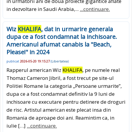
in urmatorii ani de doua proiecte gigantice aflate
in dezvoltare in Saudi Arabia,...
...continuare.
Wiz
KHALIFA
, dat in urmarire generala
dupa ce a fost condamnat la inchisoare.
Americanul afumat canabis la "Beach,
Please!" in 2024
publicat
2026-05-20 19:15:27
(
Libertatea
)
Rapperul american Wiz
KHALIFA
, pe numele real
Thomaz Cameron Jibril, a fost trecut pe site-ul
Politiei Romane la categoria „Persoane urmarite”,
dupa ce a fost condamnat definitiv la 9 luni de
inchisoare cu executare pentru detinere de droguri
de risc. Artistul american este plecat insa din
Romania de aproape doi ani. Reamintim ca, in
iulie […]
...continuare.