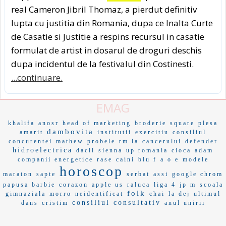
real Cameron Jibril Thomaz, a pierdut definitiv
lupta cu justitia din Romania, dupa ce Inalta Curte
de Casatie si Justitie a respins recursul in casatie
formulat de artist in dosarul de droguri deschis
dupa incidentul de la festivalul din Costinesti.
...continuare.
EMAG
khalifa
anosr
head of marketing
broderie
square
plesa
dambovita
amarit
institutii
exercitiu
consiliul
concurentei
mathew
probele
rm la
cancerului
defender
hidroelectrica
dacii
sienna
up romania
cioca
adam
companii energetice
rase
caini
blu f
a o e
modele
horoscop
maraton
sapte
serbat
assi
google chrom
papusa barbie
corazon
apple us
raluca
liga 4
jp m
scoala
folk
gimnaziala
morro
neidentificat
chai
la dej
ultimul
consiliul consultativ
dans
cristim
anul unirii