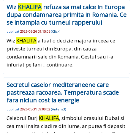
Wiz
KHALIFA
refuza sa mai calce in Europa
dupa condamnarea primita in Romania. Ce
se intampla cu turneul rapperului
publicat
2026-06-26 09:15:05
(
Click
)
Wiz
KHALIFA
a luat o decizie majora in ceea ce
priveste turneul din Europa, din cauza
condamnarii sale din Romania. Gestul sau i-a
infuriat pe fani
...continuare.
Secretul caselor mediteraneene care
pastreaza racoarea. Temperatura scade
fara niciun cost la energie
publicat
2026-05-31 09:00:02
(
Antena3
)
Celebrul Burj
KHALIFA
, simbolul orasului Dubai si
cea mai inalta cladire din lume, ar putea fi depasit