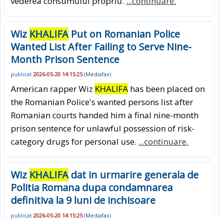
vederea consumului propriu.
...continuare.
Wiz
KHALIFA
Put on Romanian Police
Wanted List After Failing to Serve Nine-
Month Prison Sentence
publicat
2026-05-20 14:15:25
(
Mediafax
)
American rapper Wiz
KHALIFA
has been placed on
the Romanian Police's wanted persons list after
Romanian courts handed him a final nine-month
prison sentence for unlawful possession of risk-
category drugs for personal use.
...continuare.
Wiz
KHALIFA
dat in urmarire generala de
Politia Romana dupa condamnarea
definitiva la 9 luni de inchisoare
publicat
2026-05-20 14:15:25
(
Mediafax
)