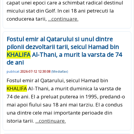
capat unei epoci care a schimbat radical destinul
micului stat din Golf. In cei 18 ani petrecuti la
conducerea tarii,
...continuare.
Fostul emir al Qatarului si unul dintre
pilonii dezvoltarii tarii, seicul Hamad bin
KHALIFA
Al-Thani, a murit la varsta de 74
de ani
publicat
2026-07-12 12:30:08
(
Mediafax
)
Fostul emir al Qatarului, seicul Hamad bin
KHALIFA
Al-Thani, a murit duminica la varsta de
74 de ani. El a preluat puterea in 1995, predand-o
mai apoi fiului sau 18 ani mai tarziu. El a condus
una dintre cele mai importante perioade din
istoria tarii.
...continuare.