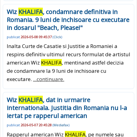
Wiz
KHALIFA
, condamnare definitiva in
Romania. 9 luni de inchisoare cu executare
in dosarul "Beach, Please!"
publicat
2026-05-08 09:45:37
(
Click
)
Inalta Curte de Casatie si Justitie a Romaniei a
respins definitiv ultimul recurs formulat de artistul
american Wiz
KHALIFA
, mentinand astfel decizia
de condamnare la 9 luni de inchisoare cu
executare.
...continuare.
Wiz
KHALIFA
, dat in urmarire
internationala. Justitia din Romania nu l-a
iertat pe rapperul american
publicat
2026-05-07 20:45:28
(
Mediafax
)
Rapperul american Wiz
KHALIFA
, pe numele sau