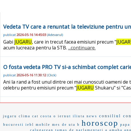
Vedeta TV care a renuntat la televiziune pentru un 
publicat
2026-05-16 14:45:03
(
Adevarul
)
Gabi
JUGARU
, care in trecut facea emisiuni precum "
JUGAR
acum lucreaza pentru la STB.
...continuare.
O fosta vedeta PRO TV si-a schimbat complet cariera
publicat
2026-05-16 11:30:12
(
Click
)
Ani la rand a fost unul dintre cei mai cunoscuti oameni de 
celebru pentru emisiuni precum "
JUGARU
Shukaru" si "Cas
consiliul con
jugaru
clima
cat costa o
iernut
iliuta
news
horoscop
bucuresti
iebl
mobile
mes de
uta b
papa
calugarean
tamas
de parlamentari a
amaha
an