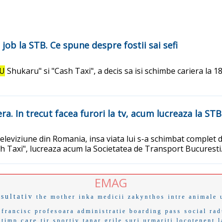
job la STB. Ce spune despre fostii sai sefi
U
Shukaru" si "Cash Taxi", a decis sa isi schimbe cariera la 18
. In trecut facea furori la tv, acum lucreaza la STB
televiziune din Romania, insa viata lui s-a schimbat complet 
h Taxi", lucreaza acum la Societatea de Transport Bucuresti
EMAG
sultativ
the mother
inka
medicii
zakynthos
intre animale
 francisc
profesoara
administratie
boarding pass
social
rad
care
otimp
tir sportiv
tanar
grile
suri
urmariti
locotenent
l