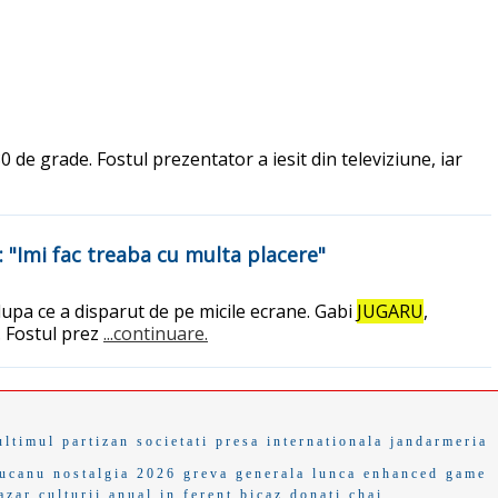
0 de grade. Fostul prezentator a iesit din televiziune, iar
: "Imi fac treaba cu multa placere"
dupa ce a disparut de pe micile ecrane. Gabi
JUGARU
,
. Fostul prez
...continuare.
ultimul partizan
societati
presa internationala
jandarmeria
ucanu
nostalgia 2026
greva generala
lunca
enhanced game
azar
culturii
anual in
ferent
bicaz
donati
chai