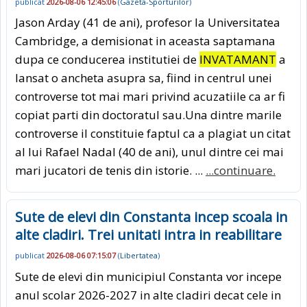
publicat
2026-08-06 12:45:06
(
Gazeta-Sporturilor
)
Jason Arday (41 de ani), profesor la Universitatea
Cambridge, a demisionat in aceasta saptamana
dupa ce conducerea institutiei de
INVATAMANT
a
lansat o ancheta asupra sa, fiind in centrul unei
controverse tot mai mari privind acuzatiile ca ar fi
copiat parti din doctoratul sau.Una dintre marile
controverse il constituie faptul ca a plagiat un citat
al lui Rafael Nadal (40 de ani), unul dintre cei mai
mari jucatori de tenis din istorie. ...
...continuare.
Sute de elevi din Constanta incep scoala in
alte cladiri. Trei unitati intra in reabilitare
publicat
2026-08-06 07:15:07
(
Libertatea
)
Sute de elevi din municipiul Constanta vor incepe
anul scolar 2026-2027 in alte cladiri decat cele in