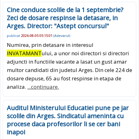
Cine conduce scolile de la 1 septembrie?
Zeci de dosare respinse la detasare, in
Arges. Director: "Astept concursul"
publicat
2026-08-05 05:15:01
(
Adevarul
)
Numirea, prin detasare in interesul
INVATAMANT
ului, a unor noi directori si directori
adjuncti in functiile vacante a lasat un gust amar
multor candidati din judetul Arges. Din cele 224 de
dosare depuse, 65 au fost respinse in etapa de
analiza.
...continuare.
Auditul Ministerului Educatiei pune pe jar
scolile din Arges. Sindicatul ameninta cu
procese daca profesorilor li se cer bani
inapoi