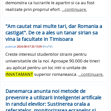
demonstra ca lucrarile le apartin si ca au fost
realizate prin propriul efort.
...continuare.
"Am cautat mai multe tari, dar Romania a
castigat". De ce a ales un tanar sirian sa
vina la facultate in Timisoara
publicat
2026-08-07 20:15:09
(
ProTV
)
Creste interesul studentilor straini pentru
universitatile de la noi. Aproape 90.000 de tineri
.au aplicat pentru un loc intr-o unitate de
INVATAMANT
superior romaneasca.
...continuare.
Danemarca anunta noi metode de
prevenire a utilizarii inteligentei artificale
in randul elevilor: Sustinerea orala a
referatelor, monitorizarea ecranelor si