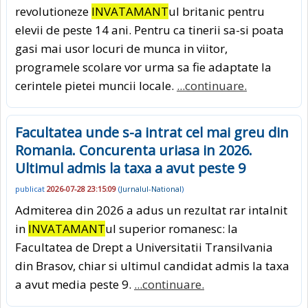
revolutioneze
INVATAMANT
ul britanic pentru
elevii de peste 14 ani. Pentru ca tinerii sa-si poata
gasi mai usor locuri de munca in viitor,
programele scolare vor urma sa fie adaptate la
cerintele pietei muncii locale.
...continuare.
Facultatea unde s-a intrat cel mai greu din
Romania. Concurenta uriasa in 2026.
Ultimul admis la taxa a avut peste 9
publicat
2026-07-28 23:15:09
(
Jurnalul-National
)
Admiterea din 2026 a adus un rezultat rar intalnit
in
INVATAMANT
ul superior romanesc: la
Facultatea de Drept a Universitatii Transilvania
din Brasov, chiar si ultimul candidat admis la taxa
a avut media peste 9.
...continuare.