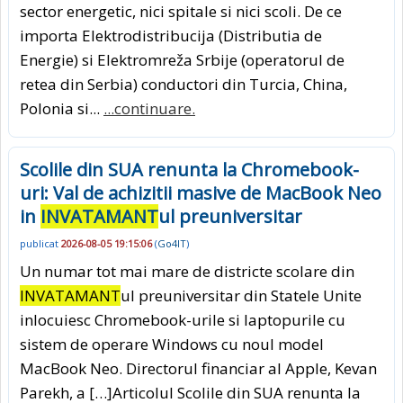
sector energetic, nici spitale si nici scoli. De ce
importa Elektrodistri­bucija (Distributia de
Energie) si Elek­tro­mreža Srbije (operatorul de
retea din Serbia) conductori din Turcia, China,
Polonia si...
...continuare.
Scolile din SUA renunta la Chromebook-
uri: Val de achizitii masive de MacBook Neo
in
INVATAMANT
ul preuniversitar
publicat
2026-08-05 19:15:06
(
Go4IT
)
Un numar tot mai mare de districte scolare din
INVATAMANT
ul preuniversitar din Statele Unite
inlocuiesc Chromebook-urile si laptopurile cu
sistem de operare Windows cu noul model
MacBook Neo. Directorul financiar al Apple, Kevan
Parekh, a […]Articolul Scolile din SUA renunta la