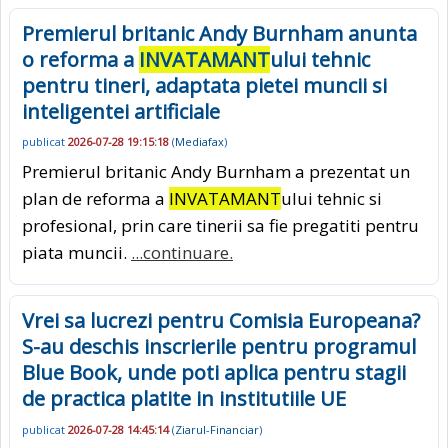
Premierul britanic Andy Burnham anunta
o reforma a
INVATAMANT
ului tehnic
pentru tineri, adaptata pietei muncii si
inteligentei artificiale
publicat
2026-07-28 19:15:18
(
Mediafax
)
Premierul britanic Andy Burnham a prezentat un
plan de reforma a
INVATAMANT
ului tehnic si
profesional, prin care tinerii sa fie pregatiti pentru
piata muncii.
...continuare.
Vrei sa lucrezi pentru Comisia Europeana?
S-au deschis inscrierile pentru programul
Blue Book, unde poti aplica pentru stagii
de practica platite in institutiile UE
publicat
2026-07-28 14:45:14
(
Ziarul-Financiar
)