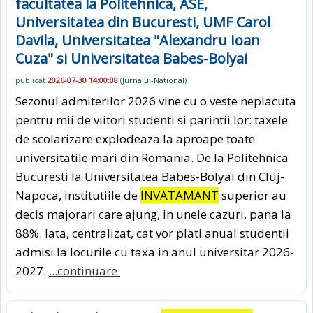
facultatea la Politehnica, ASE,
Universitatea din Bucuresti, UMF Carol
Davila, Universitatea "Alexandru Ioan
Cuza" si Universitatea Babes-Bolyai
publicat
2026-07-30 14:00:08
(
Jurnalul-National
)
Sezonul admiterilor 2026 vine cu o veste neplacuta
pentru mii de viitori studenti si parintii lor: taxele
de scolarizare explodeaza la aproape toate
universitatile mari din Romania. De la Politehnica
Bucuresti la Universitatea Babes-Bolyai din Cluj-
Napoca, institutiile de
INVATAMANT
superior au
decis majorari care ajung, in unele cazuri, pana la
88%. Iata, centralizat, cat vor plati anual studentii
admisi la locurile cu taxa in anul universitar 2026-
2027.
...continuare.