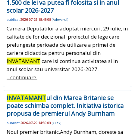
1.500 de lei va putea fi folosita si in anul
scolar 2026-2027
publicat
2026-07-29 15:45:05
(
Adevarul
)
Camera Deputatilor a adoptat miercuri, 29 iulie, in
calitate de for decizional, proiectul de lege care
prelungeste perioada de utilizare a primei de
cariera didactica pentru personalul din
INVATAMANT
care isi continua activitatea si in
anul scolar sau universitar 2026-2027.
...continuare.
INVATAMANT
ul din Marea Britanie se
poate schimba complet. Initiativa istorica
propusa de premierul Andy Burnham
publicat
2026-07-29 14:30:03
(
Click
)
Noul premier britanic,Andy Burnham, doreste sa