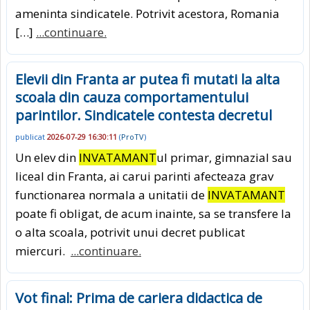
ameninta sindicatele. Potrivit acestora, Romania
[…]
...continuare.
Elevii din Franta ar putea fi mutati la alta
scoala din cauza comportamentului
parintilor. Sindicatele contesta decretul
publicat
2026-07-29 16:30:11
(
ProTV
)
Un elev din
INVATAMANT
ul primar, gimnazial sau
liceal din Franta, ai carui parinti afecteaza grav
functionarea normala a unitatii de
INVATAMANT
poate fi obligat, de acum inainte, sa se transfere la
o alta scoala, potrivit unui decret publicat
miercuri.
...continuare.
Vot final: Prima de cariera didactica de