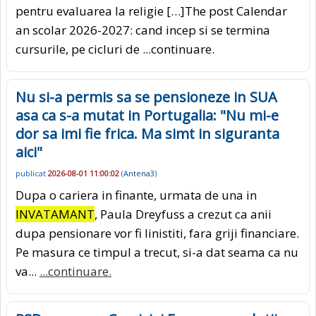
pentru evaluarea la religie […]The post Calendar
an scolar 2026-2027: cand incep si se termina
cursurile, pe cicluri de
...continuare.
Nu si-a permis sa se pensioneze in SUA
asa ca s-a mutat in Portugalia: "Nu mi-e
dor sa imi fie frica. Ma simt in siguranta
aici"
publicat
2026-08-01 11:00:02
(
Antena3
)
Dupa o cariera in finante, urmata de una in
INVATAMANT
, Paula Dreyfuss a crezut ca anii
dupa pensionare vor fi linistiti, fara griji financiare.
Pe masura ce timpul a trecut, si-a dat seama ca nu
va...
...continuare.