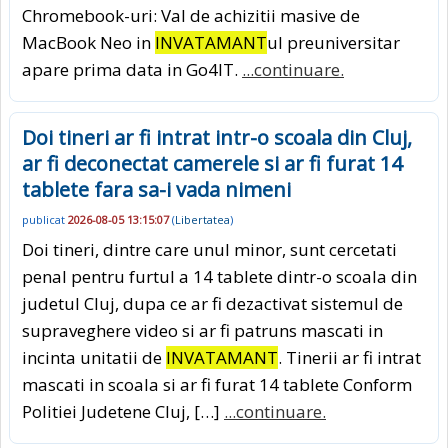
Chromebook-uri: Val de achizitii masive de
MacBook Neo in
INVATAMANT
ul preuniversitar
apare prima data in Go4IT.
...continuare.
Doi tineri ar fi intrat intr-o scoala din Cluj,
ar fi deconectat camerele si ar fi furat 14
tablete fara sa-i vada nimeni
publicat
2026-08-05 13:15:07
(
Libertatea
)
Doi tineri, dintre care unul minor, sunt cercetati
penal pentru furtul a 14 tablete dintr-o scoala din
judetul Cluj, dupa ce ar fi dezactivat sistemul de
supraveghere video si ar fi patruns mascati in
incinta unitatii de
INVATAMANT
. Tinerii ar fi intrat
mascati in scoala si ar fi furat 14 tablete Conform
Politiei Judetene Cluj, […]
...continuare.