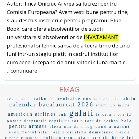
Autor: Ilinca Oniciuc Ai vrea sa lucrezi pentru
Comisia Europeana? Avem vesti bune pentru tine,
s-au deschis inscrierile pentru programul Blue
Book, care ofera absolventilor de studii
universitare si absolventilor de
INVATAMANT
profesional si tehnic sansa de a lucra timp de cinci
luni intr-un stagiu platit in cadrul institutiilor
europene, incepand de anul viitor in luna martie.
...continuare.
EMAG
invatamant
raiko
fotovoltaice
cosmar
claude
tabelu
calendar bacalaureat 2026
start up
mitra
galati
american airlines
suÉ
istoria l
ora id
power
hala
drepturile copilului
tot a fost de
herbay
pentru armata
fmcg
cand a nascut
alexa
una de
cristina demetresc
vaida
evenimentul zilei
tarziu
romania euro
lei
cirese
cosmesti
politico
the bigge