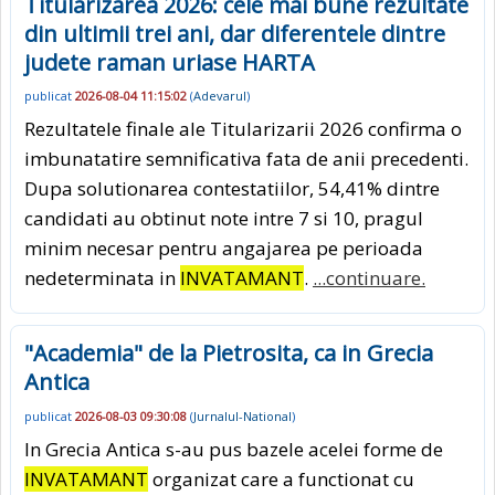
Titularizarea 2026: cele mai bune rezultate
din ultimii trei ani, dar diferentele dintre
judete raman uriase HARTA
publicat
2026-08-04 11:15:02
(
Adevarul
)
Rezultatele finale ale Titularizarii 2026 confirma o
imbunatatire semnificativa fata de anii precedenti.
Dupa solutionarea contestatiilor, 54,41% dintre
candidati au obtinut note intre 7 si 10, pragul
minim necesar pentru angajarea pe perioada
nedeterminata in
INVATAMANT
.
...continuare.
"Academia" de la Pietrosita, ca in Grecia
Antica
publicat
2026-08-03 09:30:08
(
Jurnalul-National
)
In Grecia Antica s-au pus bazele acelei forme de
INVATAMANT
organizat care a functionat cu