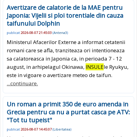
Avertizare de calatorie de la MAE pentru
Japonia: Vijelii si ploi torentiale din cauza
taifunului Dolphin
publicat
2026-08-07 21:45:03
(
Antena3
)
Ministerul Afacerilor Externe a informat cetatenii
romani care se afla, tranziteaza ori intentioneaza
sa calatoreasca in Japonia ca, in perioada 7 - 12
august, in arhipelagul Okinawa,
INSULE
le Ryukyu,
este in vigoare o avertizare meteo de taifun.
...continuare.
Un roman a primit 350 de euro amenda in
Grecia pentru ca nu a purtat casca pe ATV:
"Tot tu tupeist"
publicat
2026-08-07 14:45:07
(
Libertatea
)