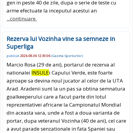
gen in peste 40 de zile, dupa o serie de teste cu
arme efectuate la inceputul acestui an
...continuare.
Rezerva lui Vozinha vine sa semneze in
Superliga
publicat
2026-08-06 12:30:06
(
Gazeta-Sporturilor
)
Marcio Rosa (29 de ani), portarul de rezerva al
nationalei
INSULE
i Capului Verde, este foarte
aproape sa devina noul jucator al celor de la UTA
Arad. Aradenii sunt la un pas sa obtina semnatura
goalkeeperului care a facut parte din lotul
reprezentativei africane la Campionatul Mondial
din aceasta vara, unde a fost a doua varianta de
portar, dupa veteranul Vozinha (40 de ani), cel care
a avut parade senzationale in fata Spaniei sau