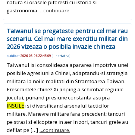
natura si orasele pitoresti cu istoria si
gastronomia.
...continuare.
Taiwanul se pregateste pentru cel mai rau
scenariu. Cel mai mare exercitiu militar din
2026 vizeaza o posibila invazie chineza
publicat
2026-08-06 22:45:09
(
Libertatea
)
Taiwanul isi consolideaza apararea impotriva unei
posibile agresiuni a Chinei, adaptandu-si strategia
militara la noile realitati din Stramtoarea Taiwan.
Presedintele chinez Xi Jinping a schimbat regulile
jocului, punand presiune constanta asupra
INSULE
i si diversificand arsenalul tacticilor
militare. Manevre militare fara precedent: tancuri
pe strazi si elicoptere in aer In zori, tancuri grele au
defilat pe […]
...continuare.