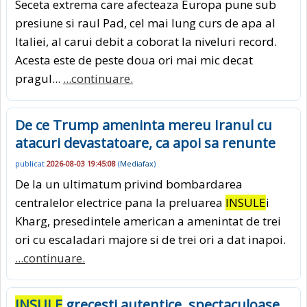
Seceta extrema care afecteaza Europa pune sub
presiune si raul Pad, cel mai lung curs de apa al
Italiei, al carui debit a coborat la niveluri record.
Acesta este de peste doua ori mai mic decat
pragul...
...continuare.
De ce Trump ameninta mereu Iranul cu
atacuri devastatoare, ca apoi sa renunte
publicat
2026-08-03 19:45:08
(
Mediafax
)
De la un ultimatum privind bombardarea
centralelor electrice pana la preluarea
INSULE
i
Kharg, presedintele american a amenintat de trei
ori cu escaladari majore si de trei ori a dat inapoi.
...continuare.
INSULE
grecesti autentice, spectaculoase