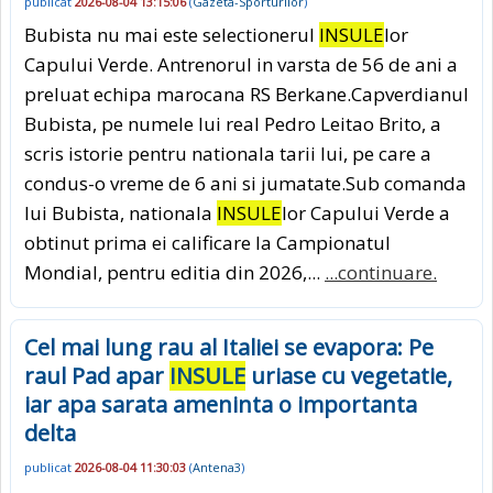
publicat
2026-08-04 13:15:06
(
Gazeta-Sporturilor
)
Bubista nu mai este selectionerul
INSULE
lor
Capului Verde. Antrenorul in varsta de 56 de ani a
preluat echipa marocana RS Berkane.Capverdianul
Bubista, pe numele lui real Pedro Leitao Brito, a
scris istorie pentru nationala tarii lui, pe care a
condus-o vreme de 6 ani si jumatate.Sub comanda
lui Bubista, nationala
INSULE
lor Capului Verde a
obtinut prima ei calificare la Campionatul
Mondial, pentru editia din 2026,...
...continuare.
Cel mai lung rau al Italiei se evapora: Pe
raul Pad apar
INSULE
uriase cu vegetatie,
iar apa sarata ameninta o importanta
delta
publicat
2026-08-04 11:30:03
(
Antena3
)