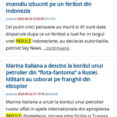
incendiu izbucnit pe un feribot din
Indonezia
publicat
2026-08-02 22:00:09
(
ProTV
)
Cel putin cinci persoane au murit si 41 sunt date
disparute dupa ce un feribot a luat foc in largul
unei
INSULE
indoneziene, au declarat autoritatile,
potrivit Sky News.
...continuare.
Marina italiana a descins la bordul unui
petrolier din "flota-fantoma" a Rusiei.
Militarii au coborat pe franghii din
elicopter
publicat
2026-08-02 21:15:18
(
Antena3
)
Marina italiana a urcat la bordul unui petrolier
rusesc aflat in apele internationale din apropierea
INSULE
i Pantelleria, situata intre Sicilia si Tunisia.