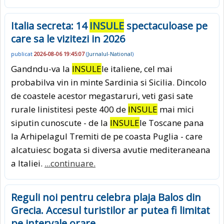
Italia secreta: 14
INSULE
spectaculoase pe
care sa le vizitezi in 2026
publicat
2026-08-06 19:45:07
(
Jurnalul-National
)
Gandndu-va la
INSULE
le italiene, cel mai
probabilva vin in minte Sardinia si Sicilia. Dincolo
de coastele acestor megastaruri, veti gasi sate
rurale linistitesi peste 400 de
INSULE
mai mici
siputin cunoscute - de la
INSULE
le Toscane pana
la Arhipelagul Tremiti de pe coasta Puglia - care
alcatuiesc bogata si diversa avutie mediteraneana
a Italiei.
...continuare.
Reguli noi pentru celebra plaja Balos din
Grecia. Accesul turistilor ar putea fi limitat
pe intervale orare