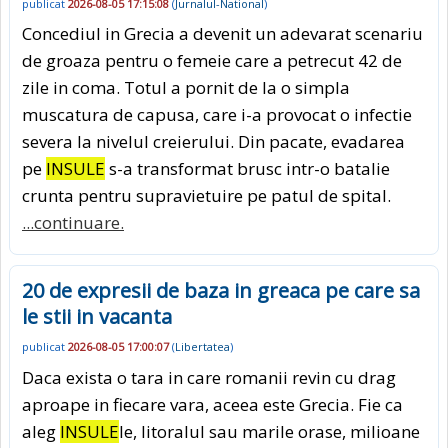
publicat
2026-08-05 17:15:08
(
Jurnalul-National
)
Concediul in Grecia a devenit un adevarat scenariu
de groaza pentru o femeie care a petrecut 42 de
zile in coma. Totul a pornit de la o simpla
muscatura de capusa, care i-a provocat o infectie
severa la nivelul creierului. Din pacate, evadarea
pe
INSULE
s-a transformat brusc intr-o batalie
crunta pentru supravietuire pe patul de spital.
...continuare.
20 de expresii de baza in greaca pe care sa
le stii in vacanta
publicat
2026-08-05 17:00:07
(
Libertatea
)
Daca exista o tara in care romanii revin cu drag
aproape in fiecare vara, aceea este Grecia. Fie ca
aleg
INSULE
le, litoralul sau marile orase, milioane