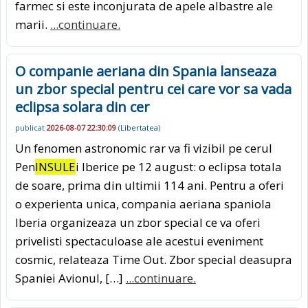
farmec si este inconjurata de apele albastre ale
marii.
...continuare.
O companie aeriana din Spania lanseaza
un zbor special pentru cei care vor sa vada
eclipsa solara din cer
publicat
2026-08-07 22:30:09
(
Libertatea
)
Un fenomen astronomic rar va fi vizibil pe cerul
Pen
INSULE
i Iberice pe 12 august: o eclipsa totala
de soare, prima din ultimii 114 ani. Pentru a oferi
o experienta unica, compania aeriana spaniola
Iberia organizeaza un zbor special ce va oferi
privelisti spectaculoase ale acestui eveniment
cosmic, relateaza Time Out. Zbor special deasupra
Spaniei Avionul, […]
...continuare.