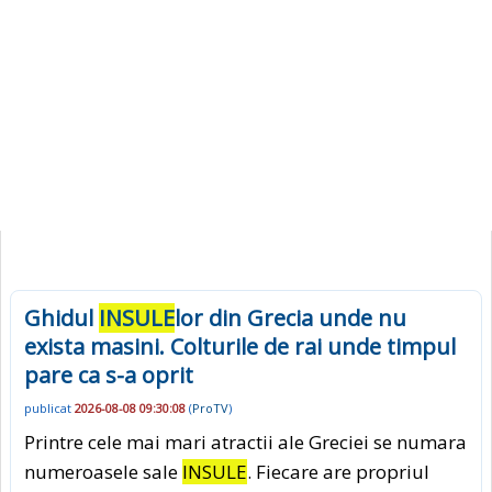
Ghidul
INSULE
lor din Grecia unde nu
exista masini. Colturile de rai unde timpul
pare ca s-a oprit
publicat
2026-08-08 09:30:08
(
ProTV
)
Printre cele mai mari atractii ale Greciei se numara
numeroasele sale
INSULE
. Fiecare are propriul