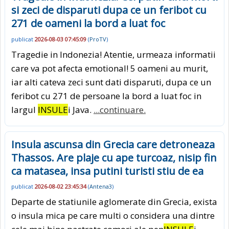
si zeci de disparuti dupa ce un feribot cu
271 de oameni la bord a luat foc
publicat
2026-08-03 07:45:09
(
ProTV
)
Tragedie in Indonezia! Atentie, urmeaza informatii
care va pot afecta emotional! 5 oameni au murit,
iar alti cateva zeci sunt dati disparuti, dupa ce un
feribot cu 271 de persoane la bord a luat foc in
largul
INSULE
i Java.
...continuare.
Insula ascunsa din Grecia care detroneaza
Thassos. Are plaje cu ape turcoaz, nisip fin
ca matasea, insa putini turisti stiu de ea
publicat
2026-08-02 23:45:34
(
Antena3
)
Departe de statiunile aglomerate din Grecia, exista
o insula mica pe care multi o considera una dintre