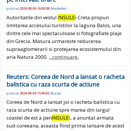
publicat
2026-08-06 16:00:08
(
Mediafax
)
Autoritatile din vestul
INSULE
i Creta propun
limitarea accesului turistilor la laguna Balos, una
dintre cele mai spectaculoase si fotografiate plaje
din Grecia. Masura urmareste reducerea
supraaglomerarii si protejarea ecosistemului din
aria Natura 2000.
...continuare.
Reuters: Coreea de Nord a lansat o racheta
balistica cu raza scurta de actiune
publicat
2026-08-06 15:45:02
(
Bursa
)
Coreea de Nord a lansat joi o racheta balistica cu
raza scurta de actiune spre marea din largul
coastei de est a pen
INSULE
i, a anuntat armata
sud-coreeana, aceasta fiind prima lansare de acest