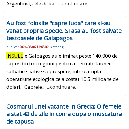
Argentinei, cele doua...
...continuare.
Au fost folosite "capre Iuda" care si-au
vanat propria specie. Si asa au fost salvate
testoasele de Galapagos
publicat
2026-08-06 11:45:02
(
Antena3
)
INSULE
le Galpagos au eliminat peste 140.000 de
capre din trei regiuni pentru a permite faunei
salbatice native sa prospere, intr-o ampla
operatiune ecologica ce a costat 10,5 milioane de
dolari. "Caprele...
...continuare.
Cosmarul unei vacante in Grecia: O femeie
a stat 42 de zile in coma dupa o muscatura
de capusa