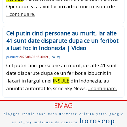
Operatiunea a avut loc in cadrul unei misiuni de...
...continuare.
Cel putin cinci persoane au murit, iar alte
41 sunt date disparute dupa ce un feribot
a luat foc in Indonezia | Video
publicat
2026-08-02 13:30:09
(
ProTV
)
Cel putin cinci persoane au murit, iar alte 41 sunt
date disparute dupa ce un feribot a izbucnit in
flacari in largul unei
INSULE
din Indonezia, au
anuntat autoritatile, scrie Sky News.
...continuare.
EMAG
blogger
insule
case
miss universe
cultura
yates
google
horoscop
nu
el_rey
motiunea de cenzura