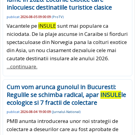
inlocuiesc destinatiile turistice clasice
publicat
2026-08-05 09:00:09
(
ProTV
)
Vacantele pe
INSULE
sunt mai populare ca
niciodata. De la plaje ascunse in Caraibe si fiorduri
spectaculoase din Norvegia pana la colturi exotice
din Asia, un nou clasament dezvaluie cele mai
cautate destinatii insulare ale anului 2026.
...continuare.
Cum vom arunca gunoiul in Bucuresti:
Regulile se schimba radical, apar
INSULE
le
ecologice si 7 fractii de colectare
publicat
2026-08-04 19:00:09
(
Jurnalul-National
)
PMB anunta introducerea unor noi strategii de
colectare a deseurilor care au fost aprobate de