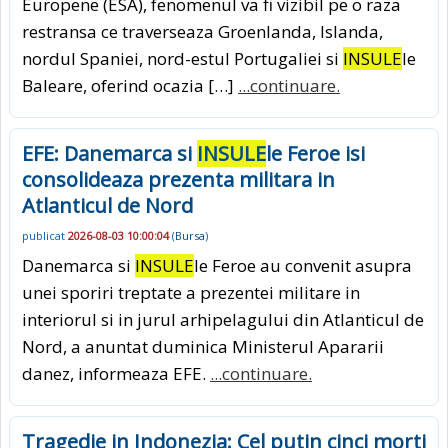
Europene (ESA), fenomenul va fi vizibil pe o raza
restransa ce traverseaza Groenlanda, Islanda,
nordul Spaniei, nord-estul Portugaliei si
INSULE
le
Baleare, oferind ocazia […]
...continuare.
EFE: Danemarca si
INSULE
le Feroe isi
consolideaza prezenta militara in
Atlanticul de Nord
publicat
2026-08-03 10:00:04
(
Bursa
)
Danemarca si
INSULE
le Feroe au convenit asupra
unei sporiri treptate a prezentei militare in
interiorul si in jurul arhipelagului din Atlanticul de
Nord, a anuntat duminica Ministerul Apararii
danez, informeaza EFE.
...continuare.
Tragedie in Indonezia: Cel putin cinci morti