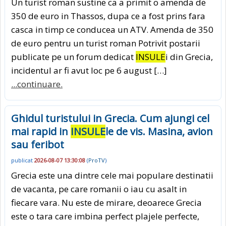
Un turist roman sustine ca a primit o amenda de
350 de euro in Thassos, dupa ce a fost prins fara
casca in timp ce conducea un ATV. Amenda de 350
de euro pentru un turist roman Potrivit postarii
publicate pe un forum dedicat
INSULE
i din Grecia,
incidentul ar fi avut loc pe 6 august […]
...continuare.
Ghidul turistului in Grecia. Cum ajungi cel
mai rapid in
INSULE
le de vis. Masina, avion
sau feribot
publicat
2026-08-07 13:30:08
(
ProTV
)
Grecia este una dintre cele mai populare destinatii
de vacanta, pe care romanii o iau cu asalt in
fiecare vara. Nu este de mirare, deoarece Grecia
este o tara care imbina perfect plajele perfecte,