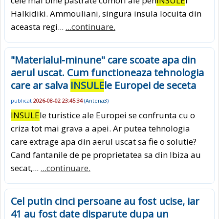
cele mai bine pastrate comori ale pen
INSULE
i
Halkidiki. Ammouliani, singura insula locuita din
aceasta regi...
...continuare.
"Materialul-minune" care scoate apa din
aerul uscat. Cum functioneaza tehnologia
care ar salva
INSULE
le Europei de seceta
publicat
2026-08-02 23:45:34
(
Antena3
)
INSULE
le turistice ale Europei se confrunta cu o
criza tot mai grava a apei. Ar putea tehnologia
care extrage apa din aerul uscat sa fie o solutie?
Cand fantanile de pe proprietatea sa din Ibiza au
secat,...
...continuare.
Cel putin cinci persoane au fost ucise, iar
41 au fost date disparute dupa un