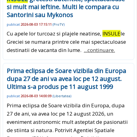
si mult mai ieftine. Multi le compara cu
Santorini sau Mykonos
publicat
2026-08-03 17:15:11
(
ProTV
)
Cu apele lor turcoaz si plajele neatinse,
INSULE
le
Greciei se numara printre cele mai spectaculoase
destinatii de vacanta din lume.
...continuare.
Prima eclipsa de Soare vizibila din Europa
dupa 27 de ani va avea loc pe 12 august.
Ultima s-a produs pe 11 august 1999
publicat
2026-08-03 14:00:09
(
Libertatea
)
Prima eclipsa de Soare vizibila din Europa, dupa
27 de ani, va avea loc pe 12 august 2026, un
eveniment astronomic mult asteptat de pasionatii
de stiinta si natura. Potrivit Agentiei Spatiale