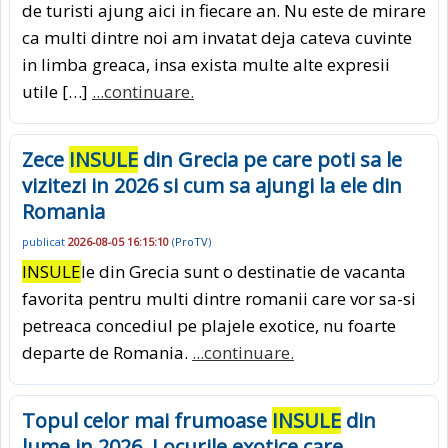
de turisti ajung aici in fiecare an. Nu este de mirare
ca multi dintre noi am invatat deja cateva cuvinte
in limba greaca, insa exista multe alte expresii
utile […]
...continuare.
Zece
INSULE
din Grecia pe care poti sa le
vizitezi in 2026 si cum sa ajungi la ele din
Romania
publicat
2026-08-05 16:15:10
(
ProTV
)
INSULE
le din Grecia sunt o destinatie de vacanta
favorita pentru multi dintre romanii care vor sa-si
petreaca concediul pe plajele exotice, nu foarte
departe de Romania.
...continuare.
Topul celor mai frumoase
INSULE
din
lume in 2026. Locurile exotice care