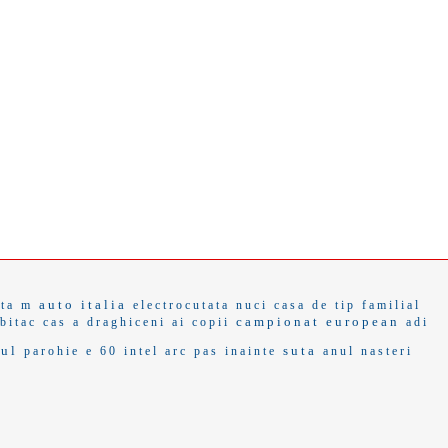
auto italia
ata m
electrocutata
nuci
casa de tip familial
campionat european
bitac
cas a
draghiceni
ai copii
adi
cul
suta
parohie
e 60
intel arc
pas inainte
anul nasteri