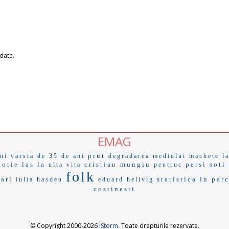
 date.
EMAG
prut
ni
varsta de 35 de ani
degradarea mediului
machete
l
torie
las la
cristian mungiu
persi
soti
ulta vita
pentruc
folk
ari
statistica
in par
iulia hasdeu
eduard hellvig
costinesti
© Copyright 2000-2026
iStorm
. Toate drepturile rezervate.