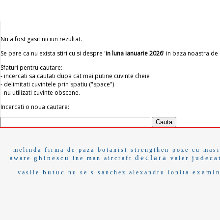
Nu a fost gasit niciun rezultat.
Se pare ca nu exista stiri cu si despre '
in luna ianuarie 2026
' in baza noastra de
Sfaturi pentru cautare:
- incercati sa cautati dupa cat mai putine cuvinte cheie
- delimitati cuvintele prin spatiu ("space")
- nu utilizati cuvinte obscene.
Incercati o noua cautare:
melinda
firma de paza
botanist
strengthen
poze cu masi
declara
ghinescu
judeca
aware
ine man
aircraft
valer
butuc
examin
vasile
nu se s
sanchez
alexandru ionita