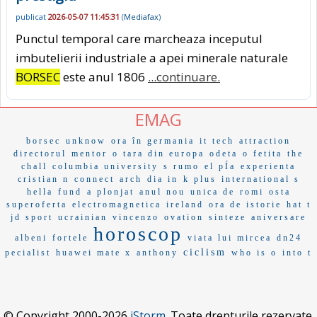
publicat
2026-05-07 11:45:31
(
Mediafax
)
Punctul temporal care marcheaza inceputul
imbutelierii industriale a apei minerale naturale
BORSEC
este anul 1806
...continuare.
EMAG
borsec
unknow
ora în germania
it tech
attraction
directorul
mentor
o tara din europa
odeta
o fetita
the
chall
columbia university
s rumo
el pÍa
experienta
cristian n
connect
arch
dia in
k plus
international s
hella
fund
a plonjat
anul nou
unica de
romi
osta
superoferta
electromagnetica
ireland
ora de istorie
hat t
jd sport
ucrainian
vincenzo
ovation
sinteze
aniversare
horoscop
albeni
fortele
viata lui mircea
dn24
ciclism
pecialist
huawei mate x
anthony
who is o
into t
© Copyright 2000-2026
iStorm
. Toate drepturile rezervate.