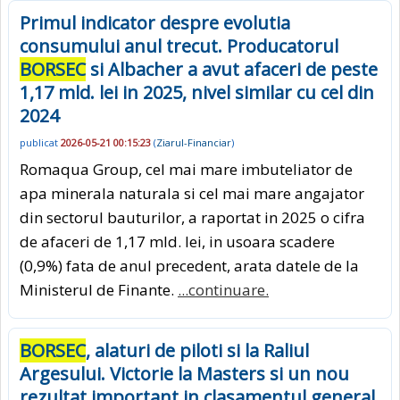
Primul indicator despre evolutia
consumului anul trecut. Producatorul
BORSEC
si Albacher a avut afaceri de peste
1,17 mld. lei in 2025, nivel similar cu cel din
2024
publicat
2026-05-21 00:15:23
(
Ziarul-Financiar
)
Romaqua Group, cel mai mare imbuteliator de
apa minerala naturala si cel mai mare angajator
din sectorul bauturilor, a raportat in 2025 o cifra
de afaceri de 1,17 mld. lei, in usoara scadere
(0,9%) fata de anul precedent, arata datele de la
Ministerul de Finante.
...continuare.
BORSEC
, alaturi de piloti si la Raliul
Argesului. Victorie la Masters si un nou
rezultat important in clasamentul general