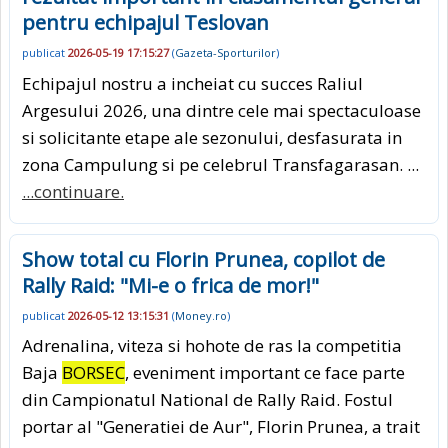
pentru echipajul Teslovan
publicat
2026-05-19 17:15:27
(
Gazeta-Sporturilor
)
Echipajul nostru a incheiat cu succes Raliul
Argesului 2026, una dintre cele mai spectaculoase
si solicitante etape ale sezonului, desfasurata in
zona Campulung si pe celebrul Transfagarasan. ...
...continuare.
Show total cu Florin Prunea, copilot de
Rally Raid: "Mi-e o frica de mor!"
publicat
2026-05-12 13:15:31
(
Money.ro
)
Adrenalina, viteza si hohote de ras la competitia
Baja
BORSEC
, eveniment important ce face parte
din Campionatul National de Rally Raid. Fostul
portar al "Generatiei de Aur", Florin Prunea, a trait