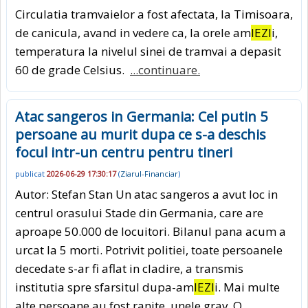
Circulatia tramvaielor a fost afectata, la Timisoara,
de canicula, avand in vedere ca, la orele am
IEZI
i,
temperatura la nivelul sinei de tramvai a depasit
60 de grade Celsius.
...continuare.
Atac sangeros in Germania: Cel putin 5
persoane au murit dupa ce s-a deschis
focul intr-un centru pentru tineri
publicat
2026-06-29 17:30:17
(
Ziarul-Financiar
)
Autor: Stefan Stan Un atac sangeros a avut loc in
centrul orasului Stade din Germania, care are
aproape 50.000 de locuitori. Bilanul pana acum a
urcat la 5 morti. Potrivit politiei, toate persoanele
decedate s-ar fi aflat in cladire, a transmis
institutia spre sfarsitul dupa-am
IEZI
i. Mai multe
alte persoane au fost ranite, unele grav. O