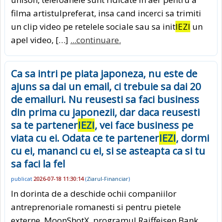
filma artistulpreferat, insa cand incerci sa trimiti
un clip video pe retelele sociale sau sa init
IEZI
un
apel video, […]
...continuare.
Ca sa intri pe piata japoneza, nu este de
ajuns sa dai un email, ci trebuie sa dai 20
de emailuri. Nu reusesti sa faci business
din prima cu japonezii, dar daca reusesti
sa te partener
IEZI
, vei face business pe
viata cu ei. Odata ce te partener
IEZI
, dormi
cu ei, mananci cu ei, si se asteapta ca si tu
sa faci la fel
publicat
2026-07-18 11:30:14
(
Ziarul-Financiar
)
In dorinta de a deschide ochii companiilor
antreprenoriale romanesti si pentru pietele
externe, MoonShotX, programul Raiffeisen Bank