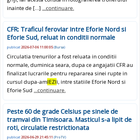
inainte de […]
...continuare.
CFR: Traficul feroviar intre Eforie Nord si
Eforie Sud, reluat in conditii normale
publicat
2026-07-06 11:00:05
(
Bursa
)
Circulatia trenurilor a fost reluata in conditii
normale, duminica seara, dupa ce angajatii CFR au
finalizat lucrarile pentru repararea sinei rupte in
cursul dupa-am
IEZI
i, intre statiile Eforie Nord si
Eforie Sud
...continuare.
Peste 60 de grade Celsius pe sinele de
tramvai din Timisoara. Masticul s-a lipit de
roti, circulatie restrictionata
publicat
2026-06-29 21:45:11
(
ProTV
)