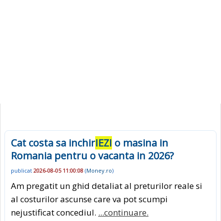
Cat costa sa inchir
IEZI
o masina in
Romania pentru o vacanta in 2026?
publicat
2026-08-05 11:00:08
(
Money.ro
)
Am pregatit un ghid detaliat al preturilor reale si
al costurilor ascunse care va pot scumpi
nejustificat concediul.
...continuare.