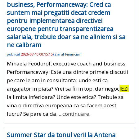
business, Performanceway: Cred ca
suntem mai pregatiti decat credem
pentru implementarea directivei
europene pentru transparentizarea
salariala, trebuie doar sa ne aliniem si sa
ne calibram
publicat
2026-07-10 00:15:15
(
Ziarul-Financiar
)
Mihaela Feodorof, executive coach and business,
Performanceway: Este una dintre primele discutii
pe care le am in consultanta: unde esti ca
angajator in piata? Vrei sa fii in top, dar negoc
IEZI
la limita inferioara? Unde este etica? Trebuie sa
vina o directiva europeana ca sa facem acest
lucru? Se pare ca da.
...continuare.
Summer Star da tonul verii la Antena