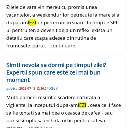
Zilele de vara vin mereu cu promisiunea
vacantelor, a weekendurilor petrecute la mare si a
dupa-am
IEZI
lor petrecute in soare. In timp ce SPF-
ul pentru ten a devenit deja un reflex, exista un
detaliu care scapa adesea din rutina de
frumusete: parul.
...continuare.
Simti nevoia sa dormi pe timpul zilei?
Expertii spun care este cel mai bun
moment
publicat
2026-07-13 12:30:04
(
Click
)
Multi oameni resimt o scadere naturala a
vigilentei la inceputul dupa-am
IEZI
i, ceea ce ii face
sa fie tentati sa mai bea o ceasca de cafea - sau
pur si simplu sa inchida ochii pentru cateva