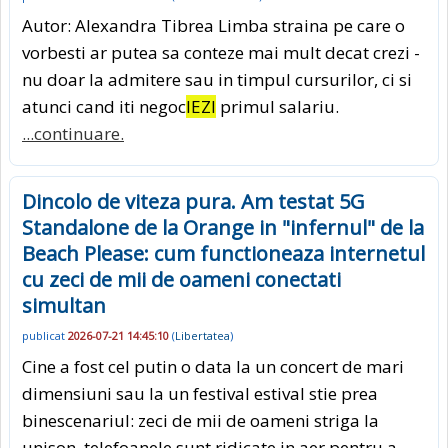
Autor: Alexandra Tibrea Limba straina pe care o
vorbesti ar putea sa conteze mai mult decat crezi -
nu doar la admitere sau in timpul cursurilor, ci si
atunci cand iti negoc
IEZI
primul salariu.
...continuare.
Dincolo de viteza pura. Am testat 5G
Standalone de la Orange in "infernul" de la
Beach Please: cum functioneaza internetul
cu zeci de mii de oameni conectati
simultan
publicat
2026-07-21 14:45:10
(
Libertatea
)
Cine a fost cel putin o data la un concert de mari
dimensiuni sau la un festival estival stie prea
binescenariul: zeci de mii de oameni striga la
unison, telefoanele sunt ridicate in aer pentru a