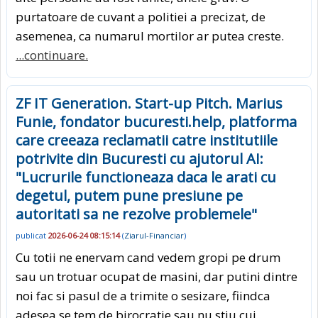
purtatoare de cuvant a politiei a precizat, de
asemenea, ca numarul mortilor ar putea creste.
...continuare.
ZF IT Generation. Start-up Pitch. Marius
Funie, fondator bucuresti.help, platforma
care creeaza reclamatii catre institutiile
potrivite din Bucuresti cu ajutorul AI:
"Lucrurile functioneaza daca le arati cu
degetul, putem pune presiune pe
autoritati sa ne rezolve problemele"
publicat
2026-06-24 08:15:14
(
Ziarul-Financiar
)
Cu totii ne enervam cand vedem gropi pe drum
sau un trotuar ocupat de masini, dar putini dintre
noi fac si pasul de a trimite o sesizare, fiindca
adesea se tem de birocratie sau nu stiu cui.