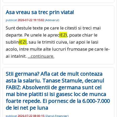
Asa vreau sa trec prin viata!
publicat
2026-07-22 19:15:02
(
Adevarul
)
Sunt destule texte pe care le citesti si treci mai
departe. Pe unele le aprec
IEZI
, poate chiar le
sublin
IEZI
, sau le trimiti cuiva, iar apoi le lasi
acolo, intre multe alte lucruri frumoase pe care le-
ai intalnit.
...continuare.
Stii germana? Afla cat de mult conteaza
asta la salariu. Tanase Stamule, decanul
FABIZ: Absolventii de germana sunt cel
mai bine platiti si isi gasesc loc de munca
foarte repede. Ei pornesc de la 6.000-7.000
de lei net pe luna
publicat
2026-07-22 08:00:15
(
Ziarul-Financiar
)