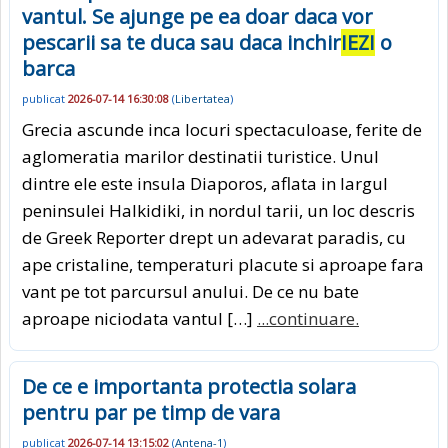
vantul. Se ajunge pe ea doar daca vor
pescarii sa te duca sau daca inchir
IEZI
o
barca
publicat
2026-07-14 16:30:08
(
Libertatea
)
Grecia ascunde inca locuri spectaculoase, ferite de
aglomeratia marilor destinatii turistice. Unul
dintre ele este insula Diaporos, aflata in largul
peninsulei Halkidiki, in nordul tarii, un loc descris
de Greek Reporter drept un adevarat paradis, cu
ape cristaline, temperaturi placute si aproape fara
vant pe tot parcursul anului. De ce nu bate
aproape niciodata vantul […]
...continuare.
De ce e importanta protectia solara
pentru par pe timp de vara
publicat
2026-07-14 13:15:02
(
Antena-1
)