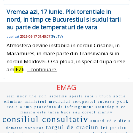
Vremea azi, 17 iunie. Ploi torentiale in
nord, in timp ce Bucurestiul si sudul tarii
au parte de temperaturi de vara
publicat
2026-06-17 09:45:07
(
ProTV
)
Atmosfera devine instabila in nordul Crisanei, in
Maramures, in mare parte din Transilvania si in
nordul Moldovei. O sa ploua, in special dupa orele
am
IEZI
i.
...continuare.
EMAG
nscr
the con
truth socia
iezi
sideline
sparte
rata i
york
ministrul mediului
eliminar
aeroportul suceava
tea a
a imo
procedura de infringement
saturday n
ce
masina este
tania budi
sau corect
clarity
consiliul consultativ
smurd
ed e
die s
targul de craciun
lei pentru
demarat
vopsitor