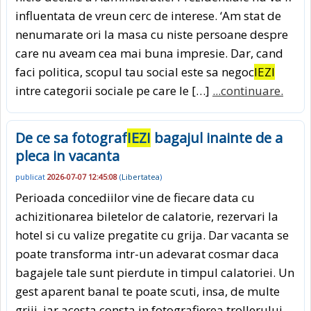
influentata de vreun cerc de interese. ‘Am stat de
nenumarate ori la masa cu niste persoane despre
care nu aveam cea mai buna impresie. Dar, cand
faci politica, scopul tau social este sa negoc
IEZI
intre categorii sociale pe care le […]
...continuare.
De ce sa fotograf
IEZI
bagajul inainte de a
pleca in vacanta
publicat
2026-07-07 12:45:08
(
Libertatea
)
Perioada concediilor vine de fiecare data cu
achizitionarea biletelor de calatorie, rezervari la
hotel si cu valize pregatite cu grija. Dar vacanta se
poate transforma intr-un adevarat cosmar daca
bagajele tale sunt pierdute in timpul calatoriei. Un
gest aparent banal te poate scuti, insa, de multe
griji, iar acesta consta in fotografierea trollerului