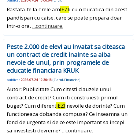
publicat
2026-07-24 13:00:04
(
Click
)
Rasfata-te la orele am
IEZI
i cu o bucatica din acest
pandispan cu caise, care se poate prepara doar
intr-o ora.
...continuare.
Peste 2.000 de elevi au invatat sa citeasca
un contract de credit inainte sa aiba
nevoie de unul, prin programele de
educatie financiara KRUK
publicat
2026-07-24 12:30:18
(
Ziarul-Financiar
)
Autor: Publicitate Cum citesti clauzele unui
contract de credit? Cum iti construiesti primul
buget? Cum diferent
IEZI
nevoile de dorinte? Cum
functioneaza dobanda compusa? Ce inseamna un
fond de urgenta si de ce este important sa incepi
sa investesti devreme?
...continuare.