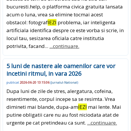
bucuresti.help, o platforma civica gratuita lansata
acum o luna, vrea sa elimine tocmai acest
obstacol: fotograf
IEZI
problema, iar inteligenta
artificiala identifica despre ce este vorba si scrie, in
locul tau, sesizarea oficiala catre institutia
potrivita, facand...
...continuare.
5 luni de nastere ale oamenilor care vor
incetini ritmul, in vara 2026
publicat
2026-06-20 13:15:06
(
Jurnalul-National
)
Dupa luni de zile de stres, alergatura, cofeina,
resentimente, corpul incepe sa se resimta. Vrea
dimineti mai blande, dupa-am
IEZI
mai lente. Mai
putine obligatii care nu au fost niciodata atat de
urgente pe cat pretindeau ca sunt.
...continuare.