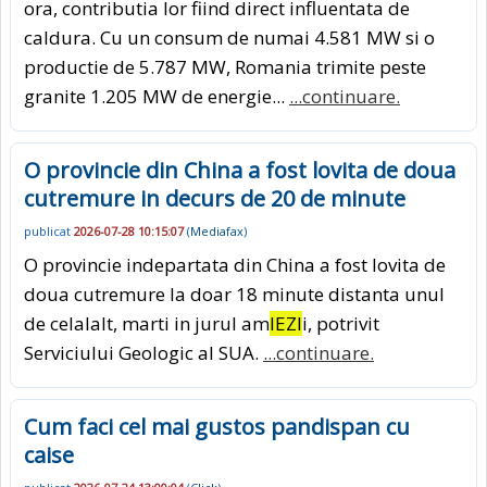
ora, contributia lor fiind direct influentata de
caldura. Cu un consum de numai 4.581 MW si o
productie de 5.787 MW, Romania trimite peste
granite 1.205 MW de energie...
...continuare.
O provincie din China a fost lovita de doua
cutremure in decurs de 20 de minute
publicat
2026-07-28 10:15:07
(
Mediafax
)
O provincie indepartata din China a fost lovita de
doua cutremure la doar 18 minute distanta unul
de celalalt, marti in jurul am
IEZI
i, potrivit
Serviciului Geologic al SUA.
...continuare.
Cum faci cel mai gustos pandispan cu
caise