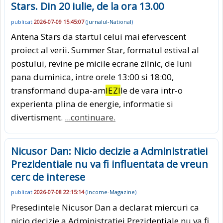
Stars. Din 20 iulie, de la ora 13.00
publicat
2026-07-09 15:45:07
(
Jurnalul-National
)
Antena Stars da startul celui mai efervescent
proiect al verii. Summer Star, formatul estival al
postului, revine pe micile ecrane zilnic, de luni
pana duminica, intre orele 13:00 si 18:00,
transformand dupa-am
IEZI
le de vara intr-o
experienta plina de energie, informatie si
divertisment.
...continuare.
Nicusor Dan: Nicio decizie a Administratiei
Prezidentiale nu va fi influentata de vreun
cerc de interese
publicat
2026-07-08 22:15:14
(
Income-Magazine
)
Presedintele Nicusor Dan a declarat miercuri ca
nicio decizie a Administratiei Prezidentiale nu va fi