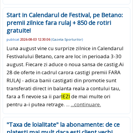
Start in Calendarul de Festival, pe Betano:
premii zilnice fara rulaj + 850 de rotiri
gratuite!
publicat
2026-08-03 12:30:06
(
Gazeta-Sporturilor
)
Luna august vine cu surprize zilnice in Calendarul
Festivalului Betano, care are loc in perioada 3-30
august. Fiecare zi aduce o noua sansa de castig.Ai
28 de oferte in cadrul carora castigi premii FARA
RULAJ - adica banii castigati din promotie sunt
transferati direct in balanta reala a contului tau,
fara a fi nevoie sa ii par
IEZI
de mai multe ori
pentru a-i putea retrage. ...
...continuare.
"Taxa de loialitate" la abonamente: de ce
platesti mai mult daca esti client vechi