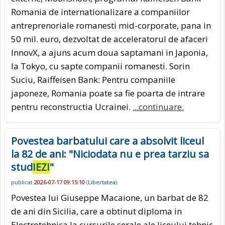
Romania de internationalizare a companiilor
antreprenoriale romanesti mid-corporate, pana in
50 mil. euro, dezvoltat de acceleratorul de afaceri
InnovX, a ajuns acum doua saptamani in Japonia,
la Tokyo, cu sapte companii romanesti. Sorin
Suciu, Raiffeisen Bank: Pentru companiile
japoneze, Romania poate sa fie poarta de intrare
pentru reconstructia Ucrainei.
...continuare.
Povestea barbatului care a absolvit liceul
la 82 de ani: "Niciodata nu e prea tarziu sa
stud
IEZI
"
publicat
2026-07-17 09:15:10
(
Libertatea
)
Povestea lui Giuseppe Macaione, un barbat de 82
de ani din Sicilia, care a obtinut diploma in
Electrotehnica la cursurile serale ale liceului tehnic