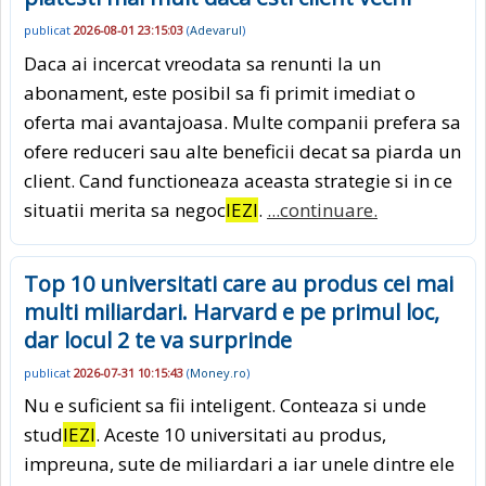
publicat
2026-08-01 23:15:03
(
Adevarul
)
Daca ai incercat vreodata sa renunti la un
abonament, este posibil sa fi primit imediat o
oferta mai avantajoasa. Multe companii prefera sa
ofere reduceri sau alte beneficii decat sa piarda un
client. Cand functioneaza aceasta strategie si in ce
situatii merita sa negoc
IEZI
.
...continuare.
Top 10 universitati care au produs cei mai
multi miliardari. Harvard e pe primul loc,
dar locul 2 te va surprinde
publicat
2026-07-31 10:15:43
(
Money.ro
)
Nu e suficient sa fii inteligent. Conteaza si unde
stud
IEZI
. Aceste 10 universitati au produs,
impreuna, sute de miliardari a iar unele dintre ele