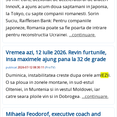
InnovX, a ajuns acum doua saptamani in Japonia,
la Tokyo, cu sapte companii romanesti. Sorin
Suciu, Raiffeisen Bank: Pentru companiile
japoneze, Romania poate sa fie poarta de intrare
pentru reconstructia Ucrainei.
...continuare.
Vremea azi, 12 iulie 2026. Revin furtunile,
insa maximele ajung pana la 32 de grade
publicat
2026-07-12 08:30:11
(
ProTV
)
Duminica, instabilitatea creste dupa orele am
IEZI
i.
O sa ploua in zonele montane, in sud-estul
Olteniei, in Muntenia si in vestul Moldovei, iar
catre seara ploile vin si in Dobrogea.
...continuare.
Mihaela Feodorof, executive coach and