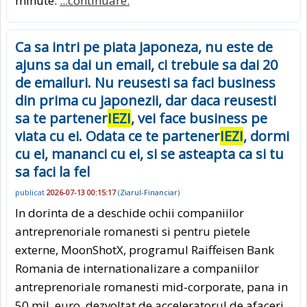
minute.
...continuare.
Ca sa intri pe piata japoneza, nu este de
ajuns sa dai un email, ci trebuie sa dai 20
de emailuri. Nu reusesti sa faci business
din prima cu japonezii, dar daca reusesti
sa te partener
IEZI
, vei face business pe
viata cu ei. Odata ce te partener
IEZI
, dormi
cu ei, mananci cu ei, si se asteapta ca si tu
sa faci la fel
publicat
2026-07-13 00:15:17
(
Ziarul-Financiar
)
In dorinta de a deschide ochii companiilor
antreprenoriale romanesti si pentru pietele
externe, MoonShotX, programul Raiffeisen Bank
Romania de internationalizare a companiilor
antreprenoriale romanesti mid-corporate, pana in
50 mil. euro, dezvoltat de acceleratorul de afaceri