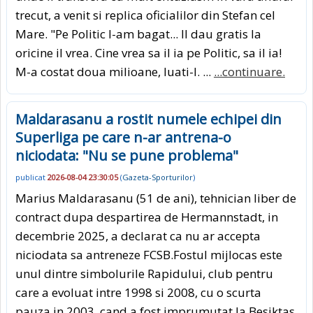
trecut, a venit si replica oficialilor din Stefan cel
Mare. "Pe Politic l-am bagat... Il dau gratis la
oricine il vrea. Cine vrea sa il ia pe Politic, sa il ia!
M-a costat doua milioane, luati-l. ...
...continuare.
Maldarasanu a rostit numele echipei din
Superliga pe care n-ar antrena-o
niciodata: "Nu se pune problema"
publicat
2026-08-04 23:30:05
(
Gazeta-Sporturilor
)
Marius Maldarasanu (51 de ani), tehnician liber de
contract dupa despartirea de Hermannstadt, in
decembrie 2025, a declarat ca nu ar accepta
niciodata sa antreneze FCSB.Fostul mijlocas este
unul dintre simbolurile Rapidului, club pentru
care a evoluat intre 1998 si 2008, cu o scurta
pauza in 2003, cand a fost imprumutat la Besiktas.