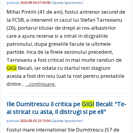
publicat
2026-08-06 07:45:08
(
Gazeta-Sporturilor
)
Mihai Pintilii (41 de ani), fostul antrenor secund de
la FCSB, a intervenit in cazul lui Stefan Tarnovanu
(26), portarul titular de drept al ros-albastrilor
care a ajuns rezerva si a intrat in dizgratiile
patronului, dupa greselile facute la ultimele
partide. Inca de la finele sezonului precedent,
Tarnovanu a fost criticat in mai multe randuri de
GIGI
Becali, iar odata cu startul noii stagiuni
acesta a fost din nou luat la rost pentru prestatiile
dintre...
...continuare.
Ilie Dumitrescu il critica pe
GIGI
Becali: "Te-
ai stricat cu asta, il distrugi si pe el!"
publicat
2026-08-05 23:15:06
(
Gazeta-Sporturilor
)
Fostul mare international Ilie Dumitrescu (57 de