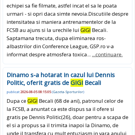
echipei sa fie filmate, astfel incat el sa le poata
urmari - si opri daca simte nevoia.Discutiile despre
intensitatea si maniera antrenamentelor de la
FCSB au ajuns si la urechile lui
GIGI
Becali.
Saptamana trecuta, dupa eliminarea ros-
albastrilor din Conference League, GSP.ro v-a
informat despre atmosfera toxica...
...continuare.
Dinamo s-a hotarat in cazul lui Dennis
Politic, oferit gratis de
GIGI
Becali
publicat
2026-08-05 08:15:05
(
Gazeta-Sporturilor
)
Dupa ce
GIGI
Becali (68 de ani), patronul celor de
la FCSB, a anuntat ca este dispus sa il ofere si
gratis pe Dennis Politic(26), doar pentru a scapa de
el si a propus sa il trimita inapoi la Dinamo, de
unde il transfera cu mult entuziasm in vara anului