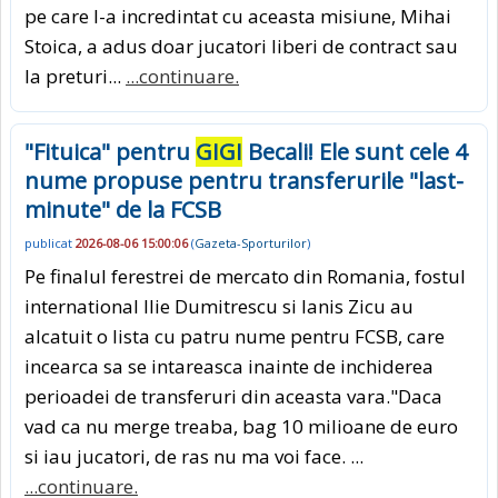
pe care l-a incredintat cu aceasta misiune, Mihai
Stoica, a adus doar jucatori liberi de contract sau
la preturi...
...continuare.
"Fituica" pentru
GIGI
Becali! Ele sunt cele 4
nume propuse pentru transferurile "last-
minute" de la FCSB
publicat
2026-08-06 15:00:06
(
Gazeta-Sporturilor
)
Pe finalul ferestrei de mercato din Romania, fostul
international Ilie Dumitrescu si Ianis Zicu au
alcatuit o lista cu patru nume pentru FCSB, care
incearca sa se intareasca inainte de inchiderea
perioadei de transferuri din aceasta vara."Daca
vad ca nu merge treaba, bag 10 milioane de euro
si iau jucatori, de ras nu ma voi face. ...
...continuare.