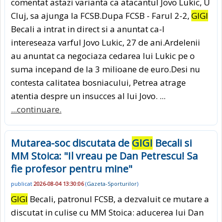
comentat astazi varianta ca atacantul Jovo Lukic, U
Cluj, sa ajunga la FCSB.Dupa FCSB - Farul 2-2,
GIGI
Becali a intrat in direct si a anuntat ca-l
intereseaza varful Jovo Lukic, 27 de ani.Ardelenii
au anuntat ca negociaza cedarea lui Lukic pe o
suma incepand de la 3 milioane de euro.Desi nu
contesta calitatea bosniacului, Petrea atrage
atentia despre un insucces al lui Jovo. ...
...continuare.
Mutarea-soc discutata de
GIGI
Becali si
MM Stoica: "Il vreau pe Dan Petrescu! Sa
fie profesor pentru mine"
publicat
2026-08-04 13:30:06
(
Gazeta-Sporturilor
)
GIGI
Becali, patronul FCSB, a dezvaluit ce mutare a
discutat in culise cu MM Stoica: aducerea lui Dan