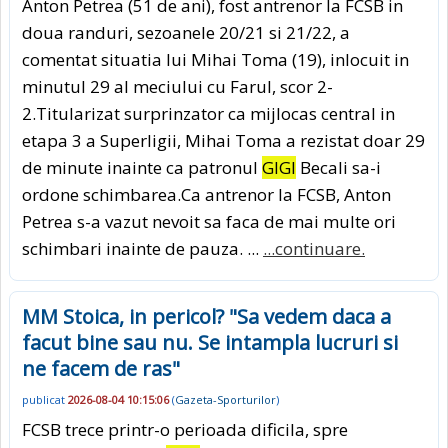
Anton Petrea (51 de ani), fost antrenor la FCSB in
doua randuri, sezoanele 20/21 si 21/22, a
comentat situatia lui Mihai Toma (19), inlocuit in
minutul 29 al meciului cu Farul, scor 2-
2.Titularizat surprinzator ca mijlocas central in
etapa 3 a Superligii, Mihai Toma a rezistat doar 29
de minute inainte ca patronul
GIGI
Becali sa-i
ordone schimbarea.Ca antrenor la FCSB, Anton
Petrea s-a vazut nevoit sa faca de mai multe ori
schimbari inainte de pauza. ...
...continuare.
MM Stoica, in pericol? "Sa vedem daca a
facut bine sau nu. Se intampla lucruri si
ne facem de ras"
publicat
2026-08-04 10:15:06
(
Gazeta-Sporturilor
)
FCSB trece printr-o perioada dificila, spre