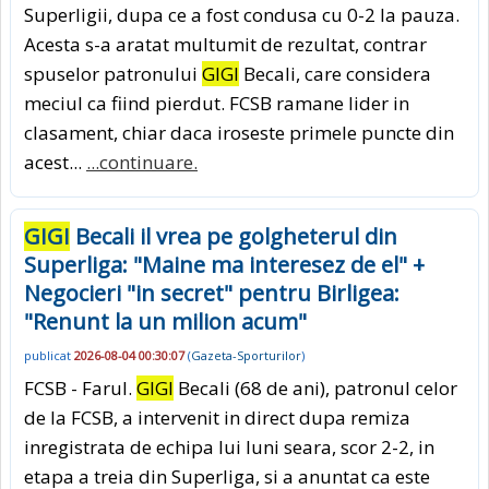
Superligii, dupa ce a fost condusa cu 0-2 la pauza.
Acesta s-a aratat multumit de rezultat, contrar
spuselor patronului
GIGI
Becali, care considera
meciul ca fiind pierdut. FCSB ramane lider in
clasament, chiar daca iroseste primele puncte din
acest...
...continuare.
GIGI
Becali il vrea pe golgheterul din
Superliga: "Maine ma interesez de el" +
Negocieri "in secret" pentru Birligea:
"Renunt la un milion acum"
publicat
2026-08-04 00:30:07
(
Gazeta-Sporturilor
)
FCSB - Farul.
GIGI
Becali (68 de ani), patronul celor
de la FCSB, a intervenit in direct dupa remiza
inregistrata de echipa lui luni seara, scor 2-2, in
etapa a treia din Superliga, si a anuntat ca este