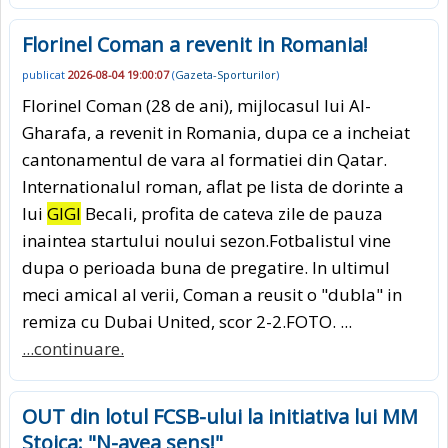
Florinel Coman a revenit in Romania!
publicat
2026-08-04 19:00:07
(
Gazeta-Sporturilor
)
Florinel Coman (28 de ani), mijlocasul lui Al-
Gharafa, a revenit in Romania, dupa ce a incheiat
cantonamentul de vara al formatiei din Qatar.
Internationalul roman, aflat pe lista de dorinte a
lui
GIGI
Becali, profita de cateva zile de pauza
inaintea startului noului sezon.Fotbalistul vine
dupa o perioada buna de pregatire. In ultimul
meci amical al verii, Coman a reusit o "dubla" in
remiza cu Dubai United, scor 2-2.FOTO. ...
...continuare.
OUT din lotul FCSB-ului la initiativa lui MM
Stoica: "N-avea sens!"