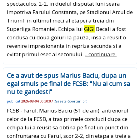
spectaculos, 2-2, in duelul disputat luni seara
impotriva Farului Constanta, pe Stadionul Arcul de
Triumf, in ultimul meci al etapei a treia din
Superliga Romaniei. Echipa lui
GIGI
Becali a fost
condusa cu doua goluri la pauza, insa a reusit o
revenire impresionanta in repriza secunda si a
evitat primul esec al sezonului.
...continuare.
Ce a avut de spus Marius Baciu, dupa un
egal smuls pe final de FCSB: "Nu ai cum sa
nu te gandesti"
publicat
2026-08-04 00:30:07
(
Gazeta-Sporturilor
)
FCSB - Farul. Marius Baciu (51 de ani), antrenorul
celor de la FCSB, a tras primele concluzii dupa ce
echipa lui a reusit sa obtina pe final un punct din
confruntarea cu Farul, scor 2-2, din etapa a treia a