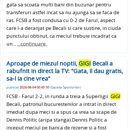
gata sa scoata multi bani din buzunar pentru
transferuri astfel incat sa nu ajunga sa se faca de
ras. FCSB a fost condusa cu 0-2 de Farul, aspect
care l-a deranjat pe Becali si care sustine, in ciuda
punctului obtinut, ca meciul trebuie incadrat ca
un...
...continuare.
Aproape de miezul noptii,
GIGI
Becali a
rabufnit in direct la TV: "Gata, il dau gratis,
sa-l ia cine vrea"
publicat
2026-08-04 00:00:10
(
Gazeta-Sporturilor
)
FCSB - Farul 2-2, in runda a treia a Superligii.
GIGI
Becali, patronul bucurestenilor a intrat in direct
imediat dupa meci si a spus ca vrea sa scape de
Dennis Politic (aripa stanga).Dennis Politic a
inceput meciul pe banca de rezerve si a fost