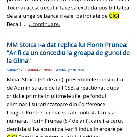
Tocmai acest trecut il face sa excluda posibilitatea
de a ajunge pe banca rivalei patronate de
GIGI
Becali. ...
...continuare.
MM Stoica i-a dat replica lui Florin Prunea:
"Ar fi ca un concediu la groapa de gunoi de
la Glina"
publicat
2026-08-04 20:30:08
(
Gazeta-Sporturilor
)
Mihai Stoica (61 de ani), presedintele Consiliului
de Administratie de la FCSB, a reactionat dupa
criticile primite in ultimele zile, pe fondul
eliminarii surprinzatoare din Conference
League.Printre cei mai vocali contestatari s-a
numarat Florin Prunea (57 de ani), care i-a cerut
demisia si l-a acuzat ca l-ar fi indus in eroare pe