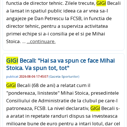
functia de director tehnic. Zilele trecute,
GIGI
Becali
a lansat in spatiul public ideea ca ar vrea sa-l
angajeze pe Dan Petrescu la FCSB, in functia de
director tehnic, pentru a superviza activitatea
primei echipe si a-i consilia pe el si pe Mihai
Stoica. ...
...continuare.
GIGI
Becali: "Hai sa va spun ce face Mihai
Stoica. Va spun tot, tot"
publicat
2026-08-06 17:45:07
(
Gazeta-Sporturilor
)
GIGI
Becali (68 de ani) a relatat cum il
"pondereaza, linisteste" Mihai Stoica, presedintele
Consiliului de Administratie de la clubul pe care-l
patroneaza, FCSB. La nivel declarativ,
GIGI
Becali s-
a aratat in repetate randuri dispus sa investeasca
milioane bune de euro pentru a intari lotul, dar cel