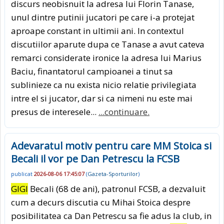
discurs neobisnuit la adresa lui Florin Tanase,
unul dintre putinii jucatori pe care i-a protejat
aproape constant in ultimii ani. In contextul
discutiilor aparute dupa ce Tanase a avut cateva
remarci considerate ironice la adresa lui Marius
Baciu, finantatorul campioanei a tinut sa
sublinieze ca nu exista nicio relatie privilegiata
intre el si jucator, dar si ca nimeni nu este mai
presus de interesele...
...continuare.
Adevaratul motiv pentru care MM Stoica si
Becali il vor pe Dan Petrescu la FCSB
publicat
2026-08-06 17:45:07
(
Gazeta-Sporturilor
)
GIGI
Becali (68 de ani), patronul FCSB, a dezvaluit
cum a decurs discutia cu Mihai Stoica despre
posibilitatea ca Dan Petrescu sa fie adus la club, in