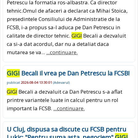
Petrescu la formatia ros-albastra. Ca director
tehnic.Omul de afaceri a declarat ca Mihai Stoica,
presedintele Consiliului de Administratie de la
FCSB, i-a propus sa-l aduca pe Dan Petrescu in
calitate de director tehnic.
GIGI
Becali a dezvaluit
ca si-a dat acordul, dar nu a detaliat daca
mutarea se va...
...continuare.
GIGI
Becali il vrea pe Dan Petrescu la FCSB!
publicat
2026-08-04 13:30:01
(
Adevarul
)
GIGI
Becali a dezvaluit ca Dan Petrescu s-a aflat
printre variantele luate in calcul pentru un rol
important la FCSB.
...continuare.
U Cluj, dispusa sa discute cu FCSB pentru
Lukic: "Pentru suma asta, negociem"
GIGI