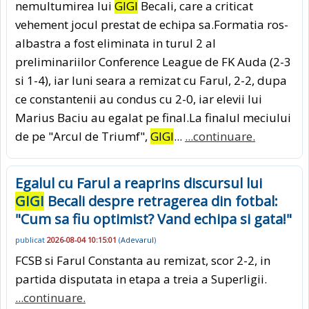
nemultumirea lui
GIGI
Becali, care a criticat
vehement jocul prestat de echipa sa.Formatia ros-
albastra a fost eliminata in turul 2 al
preliminariilor Conference League de FK Auda (2-3
si 1-4), iar luni seara a remizat cu Farul, 2-2, dupa
ce constantenii au condus cu 2-0, iar elevii lui
Marius Baciu au egalat pe final.La finalul meciului
de pe "Arcul de Triumf",
GIGI
...
...continuare.
Egalul cu Farul a reaprins discursul lui
GIGI
Becali despre retragerea din fotbal:
"Cum sa fiu optimist? Vand echipa si gata!"
publicat
2026-08-04 10:15:01
(
Adevarul
)
FCSB si Farul Constanta au remizat, scor 2-2, in
partida disputata in etapa a treia a Superligii.
...continuare.