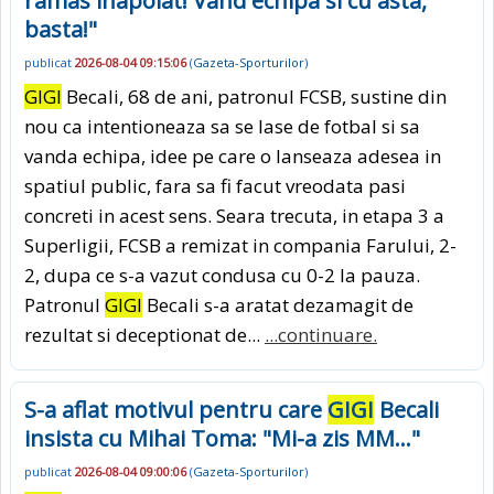
ramas inapoiat! Vand echipa si cu asta,
basta!"
publicat
2026-08-04 09:15:06
(
Gazeta-Sporturilor
)
GIGI
Becali, 68 de ani, patronul FCSB, sustine din
nou ca intentioneaza sa se lase de fotbal si sa
vanda echipa, idee pe care o lanseaza adesea in
spatiul public, fara sa fi facut vreodata pasi
concreti in acest sens. Seara trecuta, in etapa 3 a
Superligii, FCSB a remizat in compania Farului, 2-
2, dupa ce s-a vazut condusa cu 0-2 la pauza.
Patronul
GIGI
Becali s-a aratat dezamagit de
rezultat si deceptionat de...
...continuare.
S-a aflat motivul pentru care
GIGI
Becali
insista cu Mihai Toma: "Mi-a zis MM..."
publicat
2026-08-04 09:00:06
(
Gazeta-Sporturilor
)