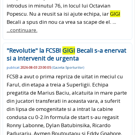
introdus in minutul 76, in locul lui Octavian
Popescu. Nu a reusit sa isi ajute echipa, iar
GIGI
Becali a spus din nou ca vrea sa scape de el. ...
...continuare.
"Revolutie" la FCSB!
GIGI
Becali s-a enervat
si a intervenit de urgenta
publicat
2026-08-03 23:00:05
(
Gazeta-Sporturilor
)
FCSB a avut o prima repriza de uitat in meciul cu
Farul, din etapa a treia a Superligii. Echipa
pregatita de Marius Baciu, alcatuita in mare parte
din jucatori transferati in aceasta vara, a suferit
din lipsa de omogenitate si a intrat la cabine
condusa cu 0-2.In formula de start s-au regasit
Ronny Labonne, Dylan Batubinsika, Ricardo
Padurariu, Aymen Boutoutaou si Eddy Gnahore,