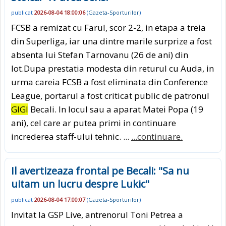
publicat
2026-08-04 18:00:06
(
Gazeta-Sporturilor
)
FCSB a remizat cu Farul, scor 2-2, in etapa a treia
din Superliga, iar una dintre marile surprize a fost
absenta lui Stefan Tarnovanu (26 de ani) din
lot.Dupa prestatia modesta din returul cu Auda, in
urma careia FCSB a fost eliminata din Conference
League, portarul a fost criticat public de patronul
GIGI
Becali. In locul sau a aparat Matei Popa (19
ani), cel care ar putea primi in continuare
increderea staff-ului tehnic. ...
...continuare.
Il avertizeaza frontal pe Becali: "Sa nu
uitam un lucru despre Lukic"
publicat
2026-08-04 17:00:07
(
Gazeta-Sporturilor
)
Invitat la GSP Live, antrenorul Toni Petrea a