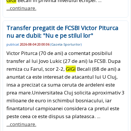
GIGI
Becali in privinta nivelului echipei. ...
...continuare.
Transfer pregatit de FCSB! Victor Piturca
nu are dubii: "Nu e pe stilul lor"
publicat
2026-08-04 20:00:06
(
Gazeta-Sporturilor
)
Victor Piturca (70 de ani) a comentat posibilul
transfer al lui Jovo Lukic (27 de ani) la FCSB. Dupa
remiza cu Farul, scor 2-2,
GIGI
Becali (68 de ani) a
anuntat ca este interesat de atacantul lui U Cluj,
insa a precizat ca suma ceruta de ardeleni este
prea mare.Universitatea Cluj solicita aproximativ 3
milioane de euro in schimbul bosniacului, iar
finantatorul campioanei considera ca pretul este
peste ceea ce este dispus sa plateasca. ...
...continuare.