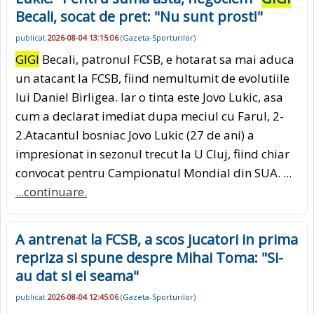
Becali, socat de pret: "Nu sunt prost!"
publicat
2026-08-04 13:15:06
(
Gazeta-Sporturilor
)
GIGI
Becali, patronul FCSB, e hotarat sa mai aduca
un atacant la FCSB, fiind nemultumit de evolutiile
lui Daniel Birligea. Iar o tinta este Jovo Lukic, asa
cum a declarat imediat dupa meciul cu Farul, 2-
2.Atacantul bosniac Jovo Lukic (27 de ani) a
impresionat in sezonul trecut la U Cluj, fiind chiar
convocat pentru Campionatul Mondial din SUA. ...
...continuare.
A antrenat la FCSB, a scos jucatori in prima
repriza si spune despre Mihai Toma: "Si-
au dat si ei seama"
publicat
2026-08-04 12:45:06
(
Gazeta-Sporturilor
)