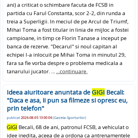
ani) a criticat o schimbare facuta de FCSB in
partida cu Farul Constanta, scor 2-2, din runda a
treia a Superligii. In meciul de pe Arcul de Triumf,
Mihai Toma a fost titular in linia de mijloc a fostei
campioane, in timp ce Florin Tanase a inceput pe
banca de rezerve. "Decarul" si noul capitan al
echipei l-a inlocuit pe Mihai Toma in minutul 29,
fara sa fie vorba despre o problema medicala a
tanarului jucator. ...
...continuare.
Ideea aiuritoare anuntata de
GIGI
Becali:
"Daca e asa, ii pun sa filmeze si opresc eu,
prin telefon"
publicat
2026-08-05 13:00:06
(
Gazeta-Sporturilor
)
GIGI
Becali, 68 de ani, patronul FCSB, a vehiculat o
idee inedita, aceea de a ordona ca antrenamentele