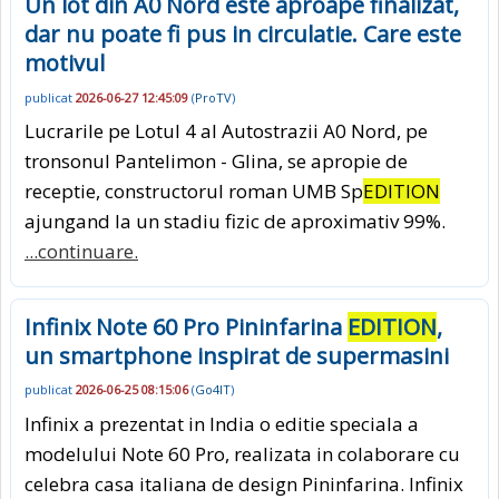
Un lot din A0 Nord este aproape finalizat,
dar nu poate fi pus in circulatie. Care este
motivul
publicat
2026-06-27 12:45:09
(
ProTV
)
Lucrarile pe Lotul 4 al Autostrazii A0 Nord, pe
tronsonul Pantelimon - Glina, se apropie de
receptie, constructorul roman UMB Sp
EDITION
ajungand la un stadiu fizic de aproximativ 99%.
...continuare.
Infinix Note 60 Pro Pininfarina
EDITION
,
un smartphone inspirat de supermasini
publicat
2026-06-25 08:15:06
(
Go4IT
)
Infinix a prezentat in India o editie speciala a
modelului Note 60 Pro, realizata in colaborare cu
celebra casa italiana de design Pininfarina. Infinix