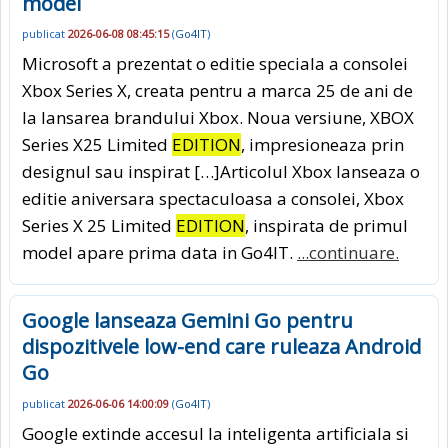
model
publicat
2026-06-08 08:45:15
(
Go4IT
)
Microsoft a prezentat o editie speciala a consolei
Xbox Series X, creata pentru a marca 25 de ani de
la lansarea brandului Xbox. Noua versiune, XBOX
Series X25 Limited
EDITION
, impresioneaza prin
designul sau inspirat […]Articolul Xbox lanseaza o
editie aniversara spectaculoasa a consolei, Xbox
Series X 25 Limited
EDITION
, inspirata de primul
model apare prima data in Go4IT.
...continuare.
Google lanseaza Gemini Go pentru
dispozitivele low-end care ruleaza Android
Go
publicat
2026-06-06 14:00:09
(
Go4IT
)
Google extinde accesul la inteligenta artificiala si