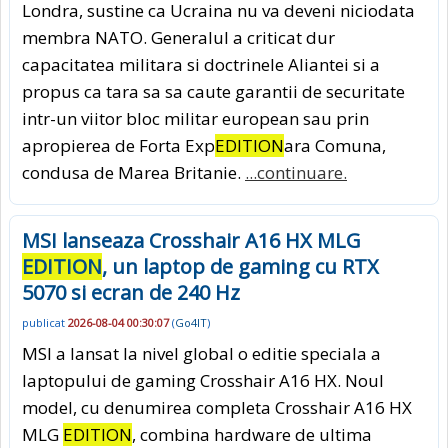
Londra, sustine ca Ucraina nu va deveni niciodata
membra NATO. Generalul a criticat dur
capacitatea militara si doctrinele Aliantei si a
propus ca tara sa sa caute garantii de securitate
intr-un viitor bloc militar european sau prin
apropierea de Forta Exp
EDITION
ara Comuna,
condusa de Marea Britanie.
...continuare.
MSI lanseaza Crosshair A16 HX MLG
EDITION
, un laptop de gaming cu RTX
5070 si ecran de 240 Hz
publicat
2026-08-04 00:30:07
(
Go4IT
)
MSI a lansat la nivel global o editie speciala a
laptopului de gaming Crosshair A16 HX. Noul
model, cu denumirea completa Crosshair A16 HX
MLG
EDITION
, combina hardware de ultima