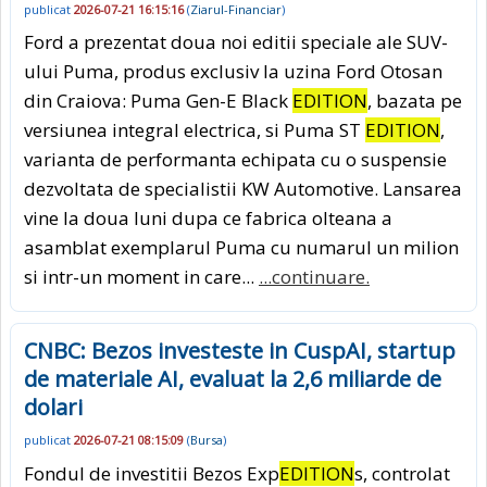
publicat
2026-07-21 16:15:16
(
Ziarul-Financiar
)
Ford a prezentat doua noi editii speciale ale SUV-
ului Puma, produs exclusiv la uzina Ford Otosan
din Craiova: Puma Gen-E Black
EDITION
, bazata pe
versiunea integral electrica, si Puma ST
EDITION
,
varianta de performanta echipata cu o suspensie
dezvoltata de specialistii KW Automotive. Lansarea
vine la doua luni dupa ce fabrica olteana a
asamblat exemplarul Puma cu numarul un milion
si intr-un moment in care...
...continuare.
CNBC: Bezos investeste in CuspAI, startup
de materiale AI, evaluat la 2,6 miliarde de
dolari
publicat
2026-07-21 08:15:09
(
Bursa
)
Fondul de investitii Bezos Exp
EDITION
s, controlat