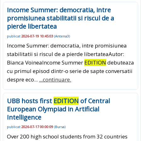
Income Summer: democratia, intre
promisiunea stabilitatii si riscul de a
pierde libertatea
publicat
2026-07-19 10:45:03
(
Antena3
)
Income Summer: democratia, intre promisiunea
stabilitatii si riscul de a pierde libertateaAutor:
Bianca VoineaIncome Summer
EDITION
debuteaza
cu primul episod dintr-o serie de sapte conversatii
despre eco...
...continuare.
UBB hosts first
EDITION
of Central
European Olympiad in Artificial
Intelligence
publicat
2026-07-17 00:00:09
(
Bursa
)
Over 200 high school students from 32 countries