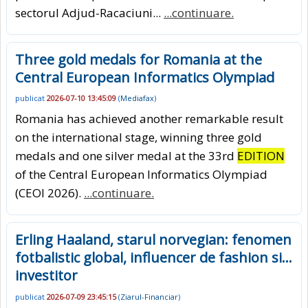
sectorul Adjud-Racaciuni...
...continuare.
Three gold medals for Romania at the
Central European Informatics Olympiad
publicat
2026-07-10 13:45:09
(
Mediafax
)
Romania has achieved another remarkable result
on the international stage, winning three gold
medals and one silver medal at the 33rd
EDITION
of the Central European Informatics Olympiad
(CEOI 2026).
...continuare.
Erling Haaland, starul norvegian: fenomen
fotbalistic global, influencer de fashion si...
investitor
publicat
2026-07-09 23:45:15
(
Ziarul-Financiar
)