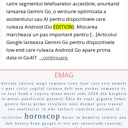
catre segmentul telefoanelor accesibile, anuntand
lansarea Gemini Go, o versiune optimizata a
asistentului sau AI pentru dispozitivele care
ruleaza Android (Go
EDITION
). Miscarea
marcheaza un pas important pentru […]Articolul
Google lanseaza Gemini Go pentru dispozitivele
low-end care ruleaza Android Go apare prima
data in Go4IT.
...continuare.
EMAG
hercule
edition
mogo romania
rowe
faze
care este numele
romania tv
t mart
citiri
copilul
intensa
doli
new yorker
va fost
band a
vopsea
diana matei
aids 2026
din harghita
la motor
panificatie
garantii
Ëhia
de copii
gigantu
femei
pentru
beria
primo
revolutie
ains
dezmat
greu
traseul
soc anafilactic
in whi
farfurii
consiliul national al
horoscop
rectorilor
durac
in memoria
sedinta
ana
dan
bianca brad
google tr
titi aur
autostrada soarelui