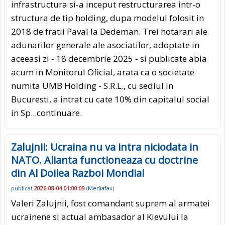
infrastructura si-a inceput restructurarea intr-o
structura de tip holding, dupa modelul folosit in
2018 de fratii Paval la Dedeman. Trei hotarari ale
adunarilor generale ale asociatilor, adoptate in
aceeasi zi - 18 decembrie 2025 - si publicate abia
acum in Monitorul Oficial, arata ca o societate
numita UMB Holding - S.R.L., cu sediul in
Bucuresti, a intrat cu cate 10% din capitalul social
in Sp
...continuare.
Zalujnii: Ucraina nu va intra niciodata in
NATO. Alianta functioneaza cu doctrine
din Al Doilea Razboi Mondial
publicat
2026-08-04 01:00:09
(
Mediafax
)
Valeri Zalujnii, fost comandant suprem al armatei
ucrainene si actual ambasador al Kievului la