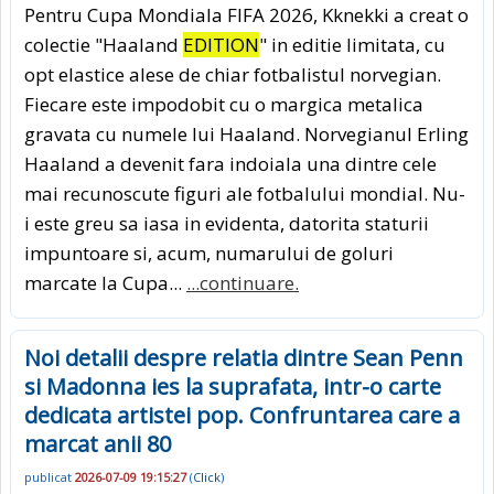
Pentru Cupa Mondiala FIFA 2026, Kknekki a creat o
colectie "Haaland
EDITION
" in editie limitata, cu
opt elastice alese de chiar fotbalistul norvegian.
Fiecare este impodobit cu o margica metalica
gravata cu numele lui Haaland. Norvegianul Erling
Haaland a devenit fara indoiala una dintre cele
mai recunoscute figuri ale fotbalului mondial. Nu-
i este greu sa iasa in evi­denta, datorita staturii
impuntoa­re si, acum, numarului de goluri
marcate la Cupa...
...continuare.
Noi detalii despre relatia dintre Sean Penn
si Madonna ies la suprafata, intr-o carte
dedicata artistei pop. Confruntarea care a
marcat anii 80
publicat
2026-07-09 19:15:27
(
Click
)