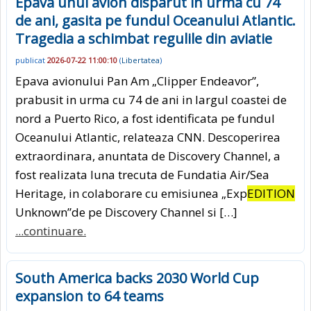
Epava unui avion disparut in urma cu 74
de ani, gasita pe fundul Oceanului Atlantic.
Tragedia a schimbat regulile din aviatie
publicat
2026-07-22 11:00:10
(
Libertatea
)
Epava avionului Pan Am „Clipper Endeavor”,
prabusit in urma cu 74 de ani in largul coastei de
nord a Puerto Rico, a fost identificata pe fundul
Oceanului Atlantic, relateaza CNN. Descoperirea
extraordinara, anuntata de Discovery Channel, a
fost realizata luna trecuta de Fundatia Air/Sea
Heritage, in colaborare cu emisiunea „Exp
EDITION
Unknown”de pe Discovery Channel si […]
...continuare.
South America backs 2030 World Cup
expansion to 64 teams