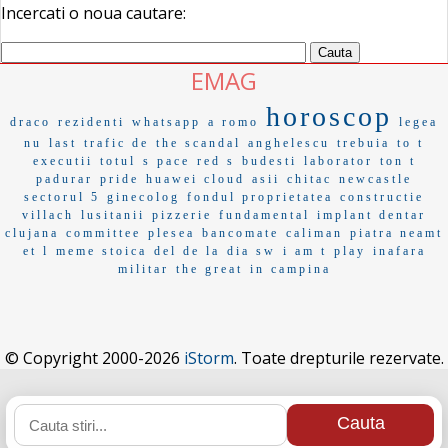
Incercati o noua cautare:
EMAG
horoscop
draco
rezidenti
whatsapp
a romo
legea
nu
last
trafic de
the scandal
anghelescu
trebuia
to t
executii
totul
s pace
red s
budesti
laborator
ton t
padurar
pride
huawei cloud
asii
chitac
newcastle
sectorul 5
ginecolog
fondul proprietatea
constructie
villach
lusitanii
pizzerie
fundamental
implant dentar
clujana
committee
plesea
bancomate
caliman
piatra neamt
et l
meme stoica
del de la
dia sw
i am t
play
inafara
militar
the great
in campina
© Copyright 2000-2026
iStorm
. Toate drepturile rezervate.