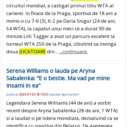
circuitul mondial, a castigat primul titlu WTA al
carierei. In finala de la Praga, sportiva de 18 ani a
invins-o cu 7-6 (3), 6-2 pe Daria Snigur (24 de ani,
54 WTA), la capatul unui meci ce a durat 90 de
minute.Lilli Tagger a avut un parcurs excelent la
turneul WTA 250 de la Praga, izbutind sa invinga
doua
JUCATOARE
din...
...continuare.
Serena Williams o lauda pe Aryna
Sabalenka: "E o bestie. Ma vad pe mine
insami in ea"
publicat
2026-07-25 18:15:05
(
Gazeta-Sporturilor
)
Legendara Serena Williams (44 de ani) a vorbit
recent despre Aryna Sabalenka (28 de ani, 1 WTA)
si a laudat-o pe lidera mondiala, dezvaluind ca se
identifica cu sportiva din Belarus. De asemenea,