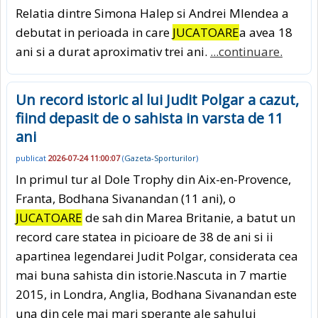
Relatia dintre Simona Halep si Andrei Mlendea a
debutat in perioada in care
JUCATOARE
a avea 18
ani si a durat aproximativ trei ani.
...continuare.
Un record istoric al lui Judit Polgar a cazut,
fiind depasit de o sahista in varsta de 11
ani
publicat
2026-07-24 11:00:07
(
Gazeta-Sporturilor
)
In primul tur al Dole Trophy din Aix-en-Provence,
Franta, Bodhana Sivanandan (11 ani), o
JUCATOARE
de sah din Marea Britanie, a batut un
record care statea in picioare de 38 de ani si ii
apartinea legendarei Judit Polgar, considerata cea
mai buna sahista din istorie.Nascuta in 7 martie
2015, in Londra, Anglia, Bodhana Sivanandan este
una din cele mai mari sperante ale sahului