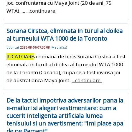
joc, confruntarea cu Maya Joint (20 de ani, 75
WTA). ...
...continuare.
Sorana Cirstea, eliminata in turul al doilea
al turneului WTA 1000 de la Toronto
publicat
2026-08-06 07:30:08
(
Mediafax
)
JUCATOARE
a romana de tenis Sorana Cirstea a fost
eliminata in turul al doilea al turneului WTA 1000
de la Toronto (Canada), dupa ce a fost invinsa joi
de australianca Maya Joint.
...continuare.
De la tactici impotriva adversarilor pana la
e-mailuri si alegeri vestimentare: cum a
cucerit inteligenta artificiala lumea
tenisului si un avertisment: "Imi place apa
de pe Pamant"