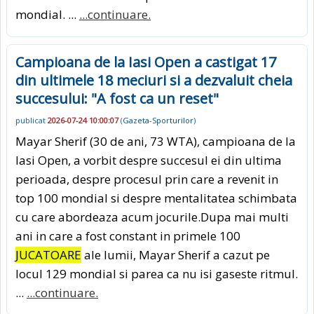
mondial. ...
...continuare.
Campioana de la Iasi Open a castigat 17
din ultimele 18 meciuri si a dezvaluit cheia
succesului: "A fost ca un reset"
publicat
2026-07-24 10:00:07
(
Gazeta-Sporturilor
)
Mayar Sherif (30 de ani, 73 WTA), campioana de la
Iasi Open, a vorbit despre succesul ei din ultima
perioada, despre procesul prin care a revenit in
top 100 mondial si despre mentalitatea schimbata
cu care abordeaza acum jocurile.Dupa mai multi
ani in care a fost constant in primele 100
JUCATOARE
ale lumii, Mayar Sherif a cazut pe
locul 129 mondial si parea ca nu isi gaseste ritmul.
...
...continuare.