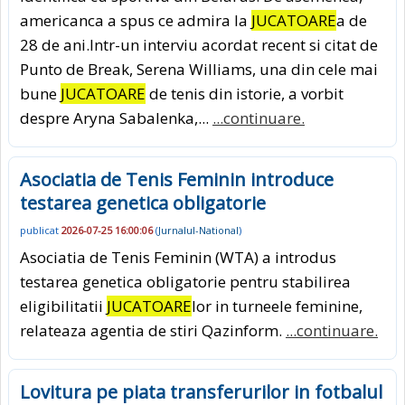
americanca a spus ce admira la
JUCATOARE
a de
28 de ani.Intr-un interviu acordat recent si citat de
Punto de Break, Serena Williams, una din cele mai
bune
JUCATOARE
de tenis din istorie, a vorbit
despre Aryna Sabalenka,...
...continuare.
Asociatia de Tenis Feminin introduce
testarea genetica obligatorie
publicat
2026-07-25 16:00:06
(
Jurnalul-National
)
Asociatia de Tenis Feminin (WTA) a introdus
testarea genetica obligatorie pentru stabilirea
eligibilitatii
JUCATOARE
lor in turneele feminine,
relateaza agentia de stiri Qazinform.
...continuare.
Lovitura pe piata transferurilor in fotbalul