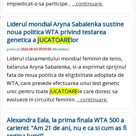
impiedicat-o sa participe...
...continuare.
Liderul mondial Aryna Sabalenka sustine
noua politica WTA privind testarea
genetica a
JUCATOARE
lor
publicat
2026-08-03 09:00:08
(
Mediafax
)
Liderul clasamentului mondial feminin de tenis,
belarusa Aryna Sabalenka, si-a exprimat sprijinul
fata de noua politica de eligibilitate adoptata de
WTA, care prevede efectuarea unui test genetic
unic pentru toate
JUCATOARE
le care doresc sa
evolueze in circuitul feminin.
...continuare.
Alexandra Eala, la prima finala WTA 500 a
carierei: "Am 21 de ani, nu e ca si cum as fi
regina lumii"