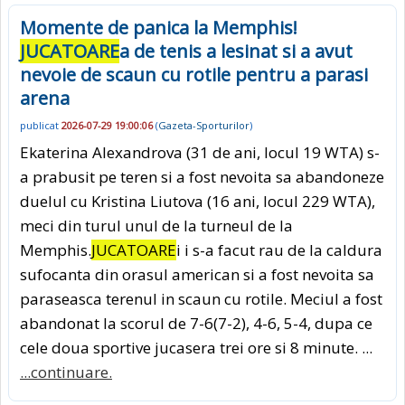
Momente de panica la Memphis!
JUCATOARE
a de tenis a lesinat si a avut
nevoie de scaun cu rotile pentru a parasi
arena
publicat
2026-07-29 19:00:06
(
Gazeta-Sporturilor
)
Ekaterina Alexandrova (31 de ani, locul 19 WTA) s-
a prabusit pe teren si a fost nevoita sa abandoneze
duelul cu Kristina Liutova (16 ani, locul 229 WTA),
meci din turul unul de la turneul de la
Memphis.
JUCATOARE
i i s-a facut rau de la caldura
sufocanta din orasul american si a fost nevoita sa
paraseasca terenul in scaun cu rotile. Meciul a fost
abandonat la scorul de 7-6(7-2), 4-6, 5-4, dupa ce
cele doua sportive jucasera trei ore si 8 minute. ...
...continuare.