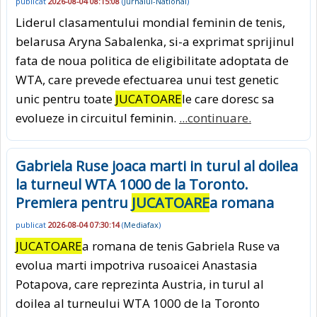
publicat
2026-08-04 08:15:08
(
Jurnalul-National
)
Liderul clasamentului mondial feminin de tenis,
belarusa Aryna Sabalenka, si-a exprimat sprijinul
fata de noua politica de eligibilitate adoptata de
WTA, care prevede efectuarea unui test genetic
unic pentru toate
JUCATOARE
le care doresc sa
evolueze in circuitul feminin.
...continuare.
Gabriela Ruse joaca marti in turul al doilea
la turneul WTA 1000 de la Toronto.
Premiera pentru
JUCATOARE
a romana
publicat
2026-08-04 07:30:14
(
Mediafax
)
JUCATOARE
a romana de tenis Gabriela Ruse va
evolua marti impotriva rusoaicei Anastasia
Potapova, care reprezinta Austria, in turul al
doilea al turneului WTA 1000 de la Toronto