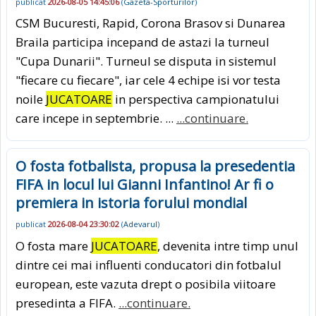
publicat
2026-08-05 14:45:06
(
Gazeta-Sporturilor
)
CSM Bucuresti, Rapid, Corona Brasov si Dunarea
Braila participa incepand de astazi la turneul
"Cupa Dunarii". Turneul se disputa in sistemul
"fiecare cu fiecare", iar cele 4 echipe isi vor testa
noile
JUCATOARE
in perspectiva campionatului
care incepe in septembrie. ...
...continuare.
O fosta fotbalista, propusa la presedentia
FIFA in locul lui Gianni Infantino! Ar fi o
premiera in istoria forului mondial
publicat
2026-08-04 23:30:02
(
Adevarul
)
O fosta mare
JUCATOARE
, devenita intre timp unul
dintre cei mai influenti conducatori din fotbalul
european, este vazuta drept o posibila viitoare
presedinta a FIFA.
...continuare.