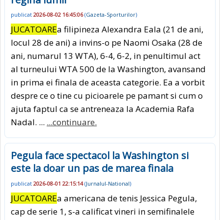
publicat
2026-08-02 16:45:06
(
Gazeta-Sporturilor
)
JUCATOARE
a filipineza Alexandra Eala (21 de ani,
locul 28 de ani) a invins-o pe Naomi Osaka (28 de
ani, numarul 13 WTA), 6-4, 6-2, in penultimul act
al turneului WTA 500 de la Washington, avansand
in prima ei finala de aceasta categorie. Ea a vorbit
despre ce o tine cu picioarele pe pamant si cum o
ajuta faptul ca se antreneaza la Academia Rafa
Nadal. ...
...continuare.
Pegula face spectacol la Washington si
este la doar un pas de marea finala
publicat
2026-08-01 22:15:14
(
Jurnalul-National
)
JUCATOARE
a americana de tenis Jessica Pegula,
cap de serie 1, s-a calificat vineri in semifinalele