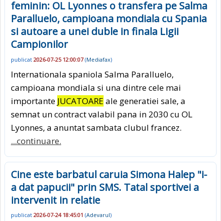
feminin: OL Lyonnes o transfera pe Salma
Paralluelo, campioana mondiala cu Spania
si autoare a unei duble in finala Ligii
Campionilor
publicat
2026-07-25 12:00:07
(
Mediafax
)
Internationala spaniola Salma Paralluelo,
campioana mondiala si una dintre cele mai
importante
JUCATOARE
ale generatiei sale, a
semnat un contract valabil pana in 2030 cu OL
Lyonnes, a anuntat sambata clubul francez.
...continuare.
Cine este barbatul caruia Simona Halep "i-
a dat papucii" prin SMS. Tatal sportivei a
intervenit in relatie
publicat
2026-07-24 18:45:01
(
Adevarul
)