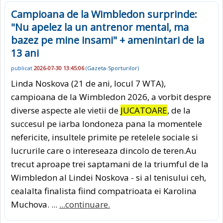
Campioana de la Wimbledon surprinde:
"Nu apelez la un antrenor mental, ma
bazez pe mine insami" + amenintari de la
13 ani
publicat
2026-07-30 13:45:06
(
Gazeta-Sporturilor
)
Linda Noskova (21 de ani, locul 7 WTA),
campioana de la Wimbledon 2026, a vorbit despre
diverse aspecte ale vietii de
JUCATOARE
, de la
succesul pe iarba londoneza pana la momentele
nefericite, insultele primite pe retelele sociale si
lucrurile care o intereseaza dincolo de teren.Au
trecut aproape trei saptamani de la triumful de la
Wimbledon al Lindei Noskova - si al tenisului ceh,
cealalta finalista fiind compatrioata ei Karolina
Muchova. ...
...continuare.