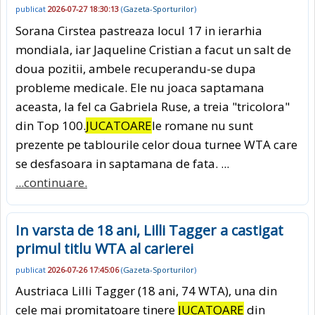
publicat
2026-07-27 18:30:13
(
Gazeta-Sporturilor
)
Sorana Cirstea pastreaza locul 17 in ierarhia
mondiala, iar Jaqueline Cristian a facut un salt de
doua pozitii, ambele recuperandu-se dupa
probleme medicale. Ele nu joaca saptamana
aceasta, la fel ca Gabriela Ruse, a treia "tricolora"
din Top 100.
JUCATOARE
le romane nu sunt
prezente pe tablourile celor doua turnee WTA care
se desfasoara in saptamana de fata. ...
...continuare.
In varsta de 18 ani, Lilli Tagger a castigat
primul titlu WTA al carierei
publicat
2026-07-26 17:45:06
(
Gazeta-Sporturilor
)
Austriaca Lilli Tagger (18 ani, 74 WTA), una din
cele mai promitatoare tinere
JUCATOARE
din