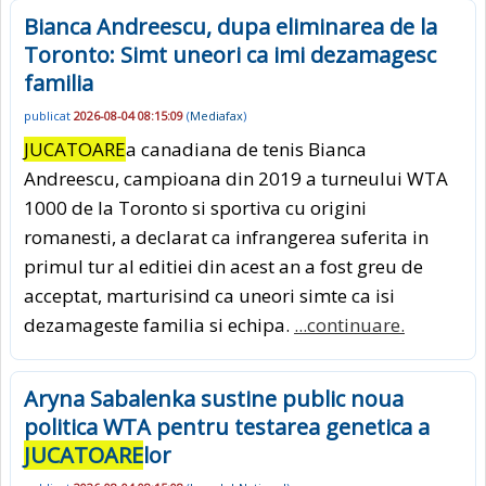
Bianca Andreescu, dupa eliminarea de la
Toronto: Simt uneori ca imi dezamagesc
familia
publicat
2026-08-04 08:15:09
(
Mediafax
)
JUCATOARE
a canadiana de tenis Bianca
Andreescu, campioana din 2019 a turneului WTA
1000 de la Toronto si sportiva cu origini
romanesti, a declarat ca infrangerea suferita in
primul tur al editiei din acest an a fost greu de
acceptat, marturisind ca uneori simte ca isi
dezamageste familia si echipa.
...continuare.
Aryna Sabalenka sustine public noua
politica WTA pentru testarea genetica a
JUCATOARE
lor