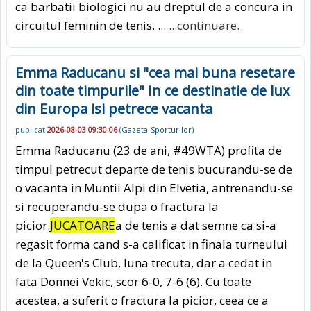
ca barbatii biologici nu au dreptul de a concura in
circuitul feminin de tenis. ...
...continuare.
Emma Raducanu si "cea mai buna resetare
din toate timpurile" In ce destinatie de lux
din Europa isi petrece vacanta
publicat
2026-08-03 09:30:06
(
Gazeta-Sporturilor
)
Emma Raducanu (23 de ani, #49WTA) profita de
timpul petrecut departe de tenis bucurandu-se de
o vacanta in Muntii Alpi din Elvetia, antrenandu-se
si recuperandu-se dupa o fractura la
picior.
JUCATOARE
a de tenis a dat semne ca si-a
regasit forma cand s-a calificat in finala turneului
de la Queen's Club, luna trecuta, dar a cedat in
fata Donnei Vekic, scor 6-0, 7-6 (6). Cu toate
acestea, a suferit o fractura la picior, ceea ce a