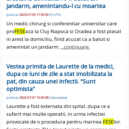
jandarm, amenintandu-l cu moartea
publicat
2026-07-09 17:30:09
(
ProTV
)
Un medic chirurg si conferentiar universitar care
pro
FESE
aza la Cluj-Napoca si Oradea a fost plasat
in arest la domiciliu, fiind acuzat ca a batut si
amenintat un jandarm.
...continuare.
Vestea primita de Laurette de la medici,
dupa ce luni de zile a stat imobilizata la
pat, din cauza unei infectii. "Sunt
optimista"
publicat
2026-07-07 10:00:08
(
Libertatea
)
Laurette a fost externata din spital, dupa ce a
suferit mai multe operatii, in urma infectiei
provocate de o procedura pentru marirea
FESE
lor.