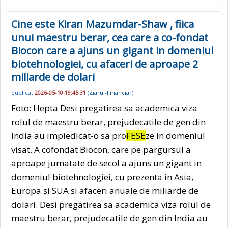
Cine este Kiran Mazumdar-Shaw , fiica
unui maestru berar, cea care a co-fondat
Biocon care a ajuns un gigant in domeniul
biotehnologiei, cu afaceri de aproape 2
miliarde de dolari
publicat
2026-05-10 19:45:31
(
Ziarul-Financiar
)
Foto: Hepta Desi pregatirea sa academica viza
rolul de maestru berar, prejudecatile de gen din
India au impiedicat-o sa pro
FESE
ze in domeniul
visat. A cofondat Biocon, care pe pargursul a
aproape jumatate de secol a ajuns un gigant in
domeniul biotehnologiei, cu prezenta in Asia,
Europa si SUA si afaceri anuale de miliarde de
dolari. Desi pregatirea sa academica viza rolul de
maestru berar, prejudecatile de gen din India au