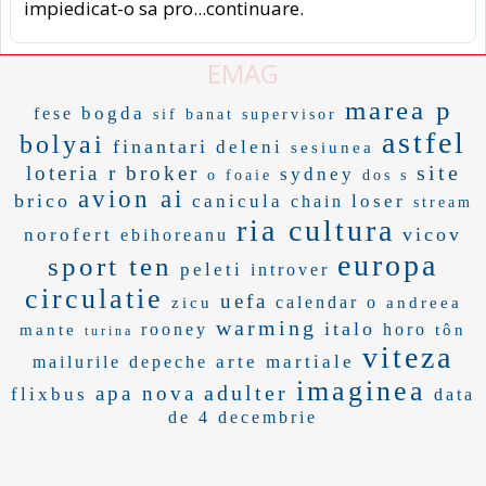
impiedicat-o sa pro
...continuare.
EMAG
marea p
bogda
fese
sif banat
supervisor
astfel
bolyai
finantari
deleni
sesiunea
site
loteria r
broker
sydney
o foaie
dos s
avion ai
brico
canicula
loser
chain
stream
ria cultura
vicov
norofert
ebihoreanu
europa
sport ten
peleti
introver
circulatie
uefa
calendar o
zicu
andreea
warming
italo
rooney
horo
mante
tôn
turina
viteza
arte martiale
mailurile
depeche
imaginea
adulter
apa nova
flixbus
data
de 4 decembrie