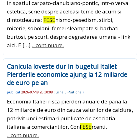
in spatiul carpato-danubiano-pontic, intr-o verva
estetica, scrie despre aceleasi teme de acum si
dintotdeauna:
FESE
nismo-pesedism, stirbi,
mizerie, sobolani, femei sleampate si barbati
burtosi, pe scurt, despre degradarea umana - link
aici. E […]
...continuare.
Canicula loveste dur in bugetul Italiei:
Pierderile economice ajung la 12 miliarde
de euro pe an
publicat
2026-07-19 20:30:08
(
Jurnalul-National
)
Economia Italiei risca pierderi anuale de pana la
12 miliarde de euro din cauza valurilor de caldura,
potrivit unei estimari publicate de asociatia
italiana a comerciantilor, Con
FESE
rcenti.
...continuare.