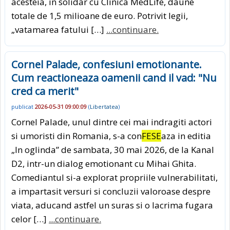
acesteia, in solidar cu Clinica MedLife, daune
totale de 1,5 milioane de euro. Potrivit legii,
„vatamarea fatului […]
...continuare.
Cornel Palade, confesiuni emotionante.
Cum reactioneaza oamenii cand il vad: "Nu
cred ca merit"
publicat
2026-05-31 09:00:09
(
Libertatea
)
Cornel Palade, unul dintre cei mai indragiti actori
si umoristi din Romania, s-a con
FESE
aza in editia
„In oglinda” de sambata, 30 mai 2026, de la Kanal
D2, intr-un dialog emotionant cu Mihai Ghita.
Comediantul si-a explorat propriile vulnerabilitati,
a impartasit versuri si concluzii valoroase despre
viata, aducand astfel un suras si o lacrima fugara
celor […]
...continuare.