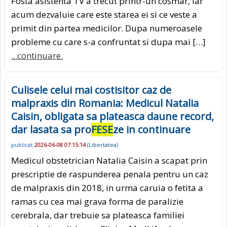
Fosta asistenta TV a trecut printr-un cosmar, iar
acum dezvaluie care este starea ei si ce veste a
primit din partea medicilor. Dupa numeroasele
probleme cu care s-a confruntat si dupa mai […]
...continuare.
Culisele celui mai costisitor caz de
malpraxis din Romania: Medicul Natalia
Caisin, obligata sa plateasca daune record,
dar lasata sa pro
FESE
ze in continuare
publicat
2026-06-08 07:15:14
(
Libertatea
)
Medicul obstetrician Natalia Caisin a scapat prin
prescriptie de raspunderea penala pentru un caz
de malpraxis din 2018, in urma caruia o fetita a
ramas cu cea mai grava forma de paralizie
cerebrala, dar trebuie sa plateasca familiei