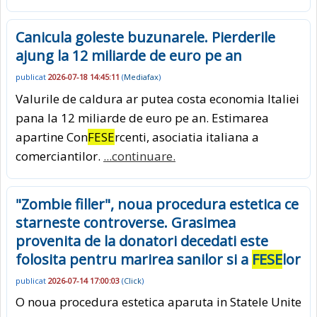
Canicula goleste buzunarele. Pierderile
ajung la 12 miliarde de euro pe an
publicat
2026-07-18 14:45:11
(
Mediafax
)
Valurile de caldura ar putea costa economia Italiei
pana la 12 miliarde de euro pe an. Estimarea
apartine Con
FESE
rcenti, asociatia italiana a
comerciantilor.
...continuare.
"Zombie filler", noua procedura estetica ce
starneste controverse. Grasimea
provenita de la donatori decedati este
folosita pentru marirea sanilor si a
FESE
lor
publicat
2026-07-14 17:00:03
(
Click
)
O noua procedura estetica aparuta in Statele Unite