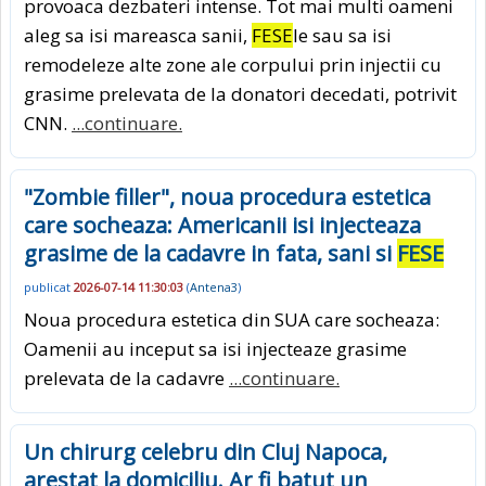
provoaca dezbateri intense. Tot mai multi oameni
aleg sa isi mareasca sanii,
FESE
le sau sa isi
remodeleze alte zone ale corpului prin injectii cu
grasime prelevata de la donatori decedati, potrivit
CNN.
...continuare.
"Zombie filler", noua procedura estetica
care socheaza: Americanii isi injecteaza
grasime de la cadavre in fata, sani si
FESE
publicat
2026-07-14 11:30:03
(
Antena3
)
Noua procedura estetica din SUA care socheaza:
Oamenii au inceput sa isi injecteaze grasime
prelevata de la cadavre
...continuare.
Un chirurg celebru din Cluj Napoca,
arestat la domiciliu. Ar fi batut un