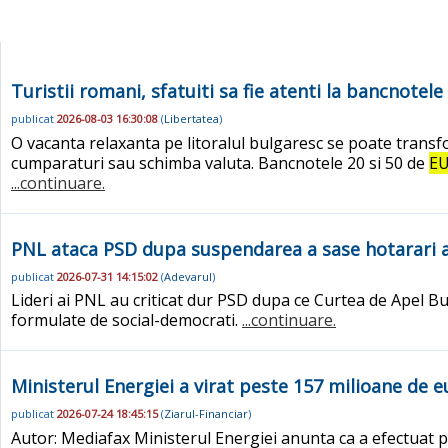
Turistii romani, sfatuiti sa fie atenti la bancnotele
publicat
2026-08-03 16:30:08
(
Libertatea
)
O vacanta relaxanta pe litoralul bulgaresc se poate transfo
cumparaturi sau schimba valuta. Bancnotele 20 si 50 de
E
...continuare.
PNL ataca PSD dupa suspendarea a sase hotarari al
publicat
2026-07-31 14:15:02
(
Adevarul
)
Lideri ai PNL au criticat dur PSD dupa ce Curtea de Apel B
formulate de social-democrati.
...continuare.
Ministerul Energiei a virat peste 157 milioane de 
publicat
2026-07-24 18:45:15
(
Ziarul-Financiar
)
Autor: Mediafax Ministerul Energiei anunta ca a efectuat pl