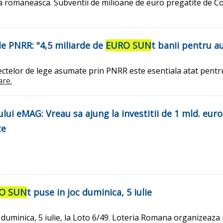
ura romaneasca. Subventii de milioane de euro pregatite de 
le PNRR: "4,5 miliarde de
EURO SUN
t banii pentru au
ectelor de lege asumate prin PNRR este esentiala atat pentru
are.
ului eMAG: Vreau sa ajung la investitii de 1 mld. euro i
te
O SUN
t puse in joc duminica, 5 iulie
duminica, 5 iulie, la Loto 6/49. Loteria Romana organizeaza 