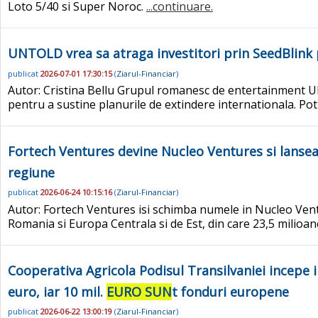
Loto 5/40 si Super Noroc.
...continuare.
UNTOLD vrea sa atraga investitori prin SeedBlink
publicat
2026-07-01 17:30:15
(
Ziarul-Financiar
)
Autor: Cristina Bellu Grupul romanesc de entertainment UN
pentru a sustine planurile de extindere internationala. Potr
Fortech Ventures devine Nucleo Ventures si lanseaz
regiune
publicat
2026-06-24 10:15:16
(
Ziarul-Financiar
)
Autor: Fortech Ventures isi schimba numele in Nucleo Ventu
Romania si Europa Centrala si de Est, din care 23,5 milioa
Cooperativa Agricola Podisul Transilvaniei incepe in 
euro, iar 10 mil.
EURO SUN
t fonduri europene
publicat
2026-06-22 13:00:19
(
Ziarul-Financiar
)