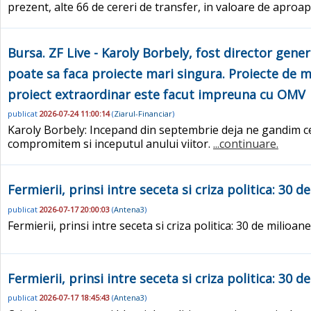
prezent, alte 66 de cereri de transfer, in valoare de aproa
Bursa. ZF Live - Karoly Borbely, fost director gene
poate sa faca proiecte mari singura. Proiecte de m
proiect extraordinar este facut impreuna cu OMV
publicat
2026-07-24 11:00:14
(
Ziarul-Financiar
)
Karoly Borbely: Incepand din septembrie deja ne gandim ce 
compromitem si inceputul anului viitor.
...continuare.
Fermierii, prinsi intre seceta si criza politica: 30 
publicat
2026-07-17 20:00:03
(
Antena3
)
Fermierii, prinsi intre seceta si criza politica: 30 de milioan
Fermierii, prinsi intre seceta si criza politica: 30 
publicat
2026-07-17 18:45:43
(
Antena3
)