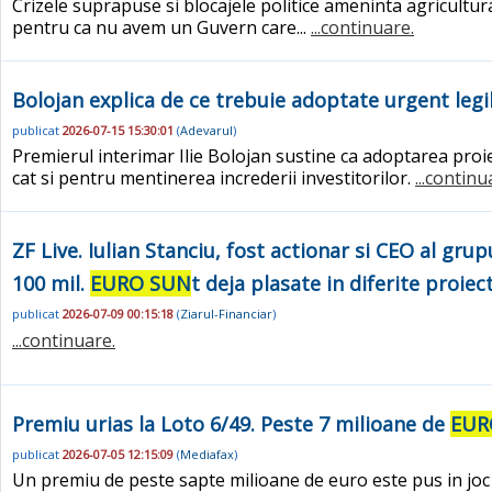
Crizele suprapuse si blocajele politice ameninta agricult
pentru ca nu avem un Guvern care...
...continuare.
Bolojan explica de ce trebuie adoptate urgent legi
publicat
2026-07-15 15:30:01
(
Adevarul
)
Premierul interimar Ilie Bolojan sustine ca adoptarea proi
cat si pentru mentinerea increderii investitorilor.
...continu
ZF Live. Iulian Stanciu, fost actionar si CEO al grup
100 mil.
EURO SUN
t deja plasate in diferite proiec
publicat
2026-07-09 00:15:18
(
Ziarul-Financiar
)
...continuare.
Premiu urias la Loto 6/49. Peste 7 milioane de
EUR
publicat
2026-07-05 12:15:09
(
Mediafax
)
Un premiu de peste sapte milioane de euro este pus in joc 