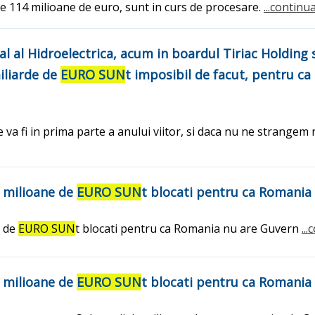
pe 114 milioane de euro, sunt in curs de procesare.
...continu
ral al Hidroelectrica, acum in boardul Tiriac Holdin
iliarde de
EURO SUN
t imposibil de facut, pentru ca
va fi in prima parte a anului viitor, si daca nu ne strangem
de milioane de
EURO SUN
t blocati pentru ca Romania
e de
EURO SUN
t blocati pentru ca Romania nu are Guvern
..
de milioane de
EURO SUN
t blocati pentru ca Romania