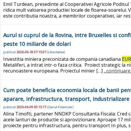
Emil Turdean, presedinte al Cooperativei Agricole Podisul 
ridica mult valoarea productiei locale de floarea-soarelui.
este contributia noastra, a membrilor cooperativei, iar res
Aurul si cuprul de la Rovina, intre Bruxelles si con
peste 10 miliarde de dolari
publicat
2026-06-18 07:15:07
(
Libertatea
)
Investitia miniera preconizata de compania canadiana
EUR
Metaliferi, a intrat intr-o faza critica. Proiect strategic l
recunoastere europeana. Proiectul minier […]
...continuare
Cum poate beneficia economia locala de banii pentr
aparare, infrastructura, transport, industrializare
publicat
2026-06-09 00:15:17
(
Ziarul-Financiar
)
Alina Timofti, partener NNDKP Consultanta Fiscala: Cred ca 
acele lanturi de productie si aprovizionare. Aproape 17 mi
proiecte pentru infrastructura, pentru transport In plus, sun