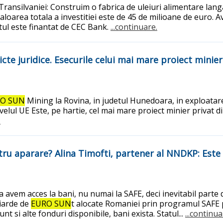
Transilvaniei: Construim o fabrica de uleiuri alimentare lang
 Valoarea totala a investitiei este de 45 de milioane de euro.
tul este finantat de CEC Bank.
...continuare.
flicte juridice. Esecurile celui mai mare proiect mini
O SUN
Mining la Rovina, in judetul Hunedoara, in exploatar
a nivelul UE Este, pe hartie, cel mai mare proiect minier privat
.
u aparare? Alina Timofti, partener al NNDKP: Este i
avem acces la bani, nu numai la SAFE, deci inevitabil parte d
liarde de
EURO SUN
t alocate Romaniei prin programul SAFE p
t si alte fonduri disponibile, bani exista. Statul...
...continua