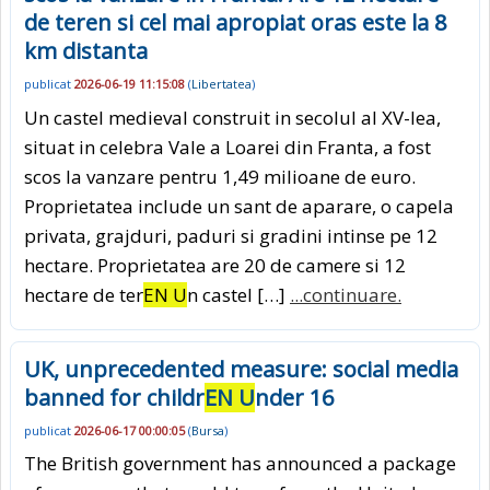
de teren si cel mai apropiat oras este la 8
km distanta
publicat
2026-06-19 11:15:08
(
Libertatea
)
Un castel medieval construit in secolul al XV-lea,
situat in celebra Vale a Loarei din Franta, a fost
scos la vanzare pentru 1,49 milioane de euro.
Proprietatea include un sant de aparare, o capela
privata, grajduri, paduri si gradini intinse pe 12
hectare. Proprietatea are 20 de camere si 12
hectare de ter
EN U
n castel […]
...continuare.
UK, unprecedented measure: social media
banned for childr
EN U
nder 16
publicat
2026-06-17 00:00:05
(
Bursa
)
The British government has announced a package