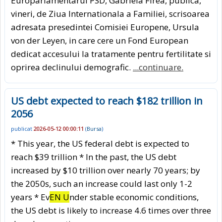
Europarlamentarul PSD, Gabriela Firea, publica,
vineri, de Ziua Internationala a Familiei, scrisoarea
adresata presedintei Comisiei Europene, Ursula
von der Leyen, in care cere un Fond European
dedicat accesului la tratamente pentru fertilitate si
oprirea declinului demografic.
...continuare.
US debt expected to reach $182 trillion in
2056
publicat
2026-05-12 00:00:11
(
Bursa
)
* This year, the US federal debt is expected to
reach $39 trillion * In the past, the US debt
increased by $10 trillion over nearly 70 years; by
the 2050s, such an increase could last only 1-2
years * Ev
EN U
nder stable economic conditions,
the US debt is likely to increase 4.6 times over three