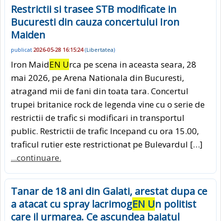
Restrictii si trasee STB modificate in
Bucuresti din cauza concertului Iron
Maiden
publicat
2026-05-28 16:15:24
(
Libertatea
)
Iron Maid
EN U
rca pe scena in aceasta seara, 28
mai 2026, pe Arena Nationala din Bucuresti,
atragand mii de fani din toata tara. Concertul
trupei britanice rock de legenda vine cu o serie de
restrictii de trafic si modificari in transportul
public. Restrictii de trafic Incepand cu ora 15.00,
traficul rutier este restrictionat pe Bulevardul […]
...continuare.
Tanar de 18 ani din Galati, arestat dupa ce
a atacat cu spray lacrimog
EN U
n politist
care il urmarea. Ce ascundea baiatul