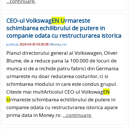
...continuare.
CEO-ul Volkswag
EN U
rmareste
schimbarea echilibrului de putere in
companie odata cu restructurarea istorica
publicat
2026-06-30 06:30:08
(
Money.ro
)
Planul directorului general al Volkswagen, Oliver
Blume, de a reduce pana la 100.000 de locuri de
munca si de a inchide patru fabrici din Germania
urmareste nu doar reducerea costurilor, ci si
schimbarea modului in care este condus grupul.
Citeste mai multArticolul CEO-ul Volkswag
EN
U
rmareste schimbarea echilibrului de putere in
companie odata cu restructurarea istorica apare
prima data in Money.ro.
...continuare.