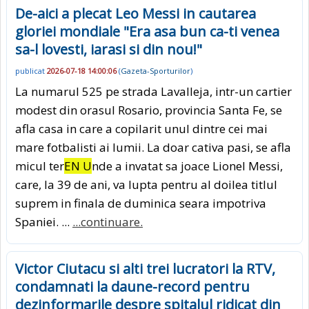
De-aici a plecat Leo Messi in cautarea
gloriei mondiale "Era asa bun ca-ti venea
sa-l lovesti, iarasi si din nou!"
publicat
2026-07-18 14:00:06
(
Gazeta-Sporturilor
)
La numarul 525 pe strada Lavalleja, intr-un cartier
modest din orasul Rosario, provincia Santa Fe, se
afla casa in care a copilarit unul dintre cei mai
mare fotbalisti ai lumii. La doar cativa pasi, se afla
micul ter
EN U
nde a invatat sa joace Lionel Messi,
care, la 39 de ani, va lupta pentru al doilea titlul
suprem in finala de duminica seara impotriva
Spaniei. ...
...continuare.
Victor Ciutacu si alti trei lucratori la RTV,
condamnati la daune-record pentru
dezinformarile despre spitalul ridicat din