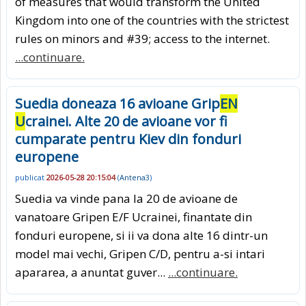
of measures that would transform the United
Kingdom into one of the countries with the strictest
rules on minors and #39; access to the internet.
...continuare.
Suedia doneaza 16 avioane Grip
EN
U
crainei. Alte 20 de avioane vor fi
cumparate pentru Kiev din fonduri
europene
publicat
2026-05-28 20:15:04
(
Antena3
)
Suedia va vinde pana la 20 de avioane de
vanatoare Gripen E/F Ucrainei, finantate din
fonduri europene, si ii va dona alte 16 dintr-un
model mai vechi, Gripen C/D, pentru a-si intari
apararea, a anuntat guver...
...continuare.