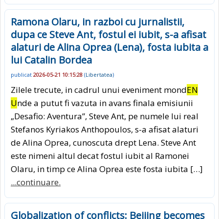
Ramona Olaru, in razboi cu jurnalistii,
dupa ce Steve Ant, fostul ei iubit, s-a afisat
alaturi de Alina Oprea (Lena), fosta iubita a
lui Catalin Bordea
publicat
2026-05-21 10:15:28
(
Libertatea
)
Zilele trecute, in cadrul unui eveniment mond
EN
U
nde a putut fi vazuta in avans finala emisiunii
„Desafio: Aventura”, Steve Ant, pe numele lui real
Stefanos Kyriakos Anthopoulos, s-a afisat alaturi
de Alina Oprea, cunoscuta drept Lena. Steve Ant
este nimeni altul decat fostul iubit al Ramonei
Olaru, in timp ce Alina Oprea este fosta iubita […]
...continuare.
Globalization of conflicts: Beijing becomes