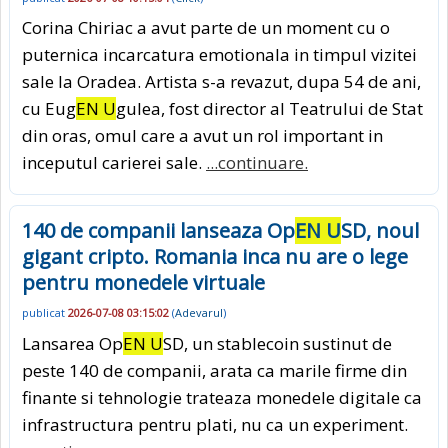
Corina Chiriac a avut parte de un moment cu o
puternica incarcatura emotionala in timpul vizitei
sale la Oradea. Artista s-a revazut, dupa 54 de ani,
cu Eug
EN U
gulea, fost director al Teatrului de Stat
din oras, omul care a avut un rol important in
inceputul carierei sale.
...continuare.
140 de companii lanseaza Op
EN U
SD, noul
gigant cripto. Romania inca nu are o lege
pentru monedele virtuale
publicat
2026-07-08 03:15:02
(
Adevarul
)
Lansarea Op
EN U
SD, un stablecoin sustinut de
peste 140 de companii, arata ca marile firme din
finante si tehnologie trateaza monedele digitale ca
infrastructura pentru plati, nu ca un experiment.