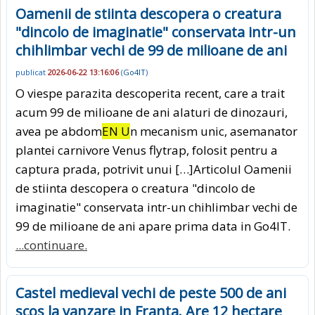
Oamenii de stiinta descopera o creatura
"dincolo de imaginatie" conservata intr-un
chihlimbar vechi de 99 de milioane de ani
publicat
2026-06-22 13:16:06
(
Go4IT
)
O viespe parazita descoperita recent, care a trait
acum 99 de milioane de ani alaturi de dinozauri,
avea pe abdom
EN U
n mecanism unic, asemanator
plantei carnivore Venus flytrap, folosit pentru a
captura prada, potrivit unui […]Articolul Oamenii
de stiinta descopera o creatura "dincolo de
imaginatie" conservata intr-un chihlimbar vechi de
99 de milioane de ani apare prima data in Go4IT.
...continuare.
Castel medieval vechi de peste 500 de ani
scos la vanzare in Franta. Are 12 hectare