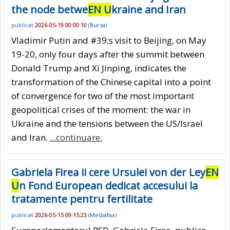
the node betwe
EN U
kraine and Iran
publicat
2026-05-19 00:00:10
(
Bursa
)
Vladimir Putin and #39;s visit to Beijing, on May
19-20, only four days after the summit between
Donald Trump and Xi Jinping, indicates the
transformation of the Chinese capital into a point
of convergence for two of the most important
geopolitical crises of the moment: the war in
Ukraine and the tensions between the US/Israel
and Iran.
...continuare.
Gabriela Firea ii cere Ursulei von der Ley
EN
U
n Fond European dedicat accesului la
tratamente pentru fertilitate
publicat
2026-05-15 09:15:23
(
Mediafax
)