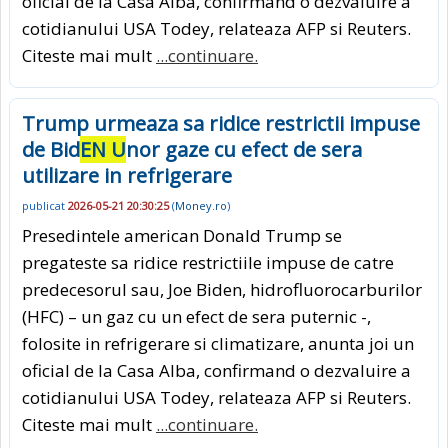
oficial de la Casa Alba, confirmand o dezvaluire a
cotidianului USA Todey, relateaza AFP si Reuters.
Citeste mai mult
...continuare.
Trump urmeaza sa ridice restrictii impuse
de Bid
EN U
nor gaze cu efect de sera
utilizare in refrigerare
publicat
2026-05-21 20:30:25
(
Money.ro
)
Presedintele american Donald Trump se
pregateste sa ridice restrictiile impuse de catre
predecesorul sau, Joe Biden, hidrofluorocarburilor
(HFC) – un gaz cu un efect de sera puternic -,
folosite in refrigerare si climatizare, anunta joi un
oficial de la Casa Alba, confirmand o dezvaluire a
cotidianului USA Todey, relateaza AFP si Reuters.
Citeste mai mult
...continuare.