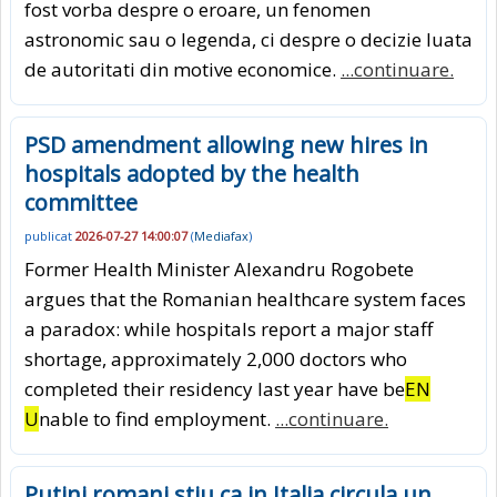
fost vorba despre o eroare, un fenomen
astronomic sau o legenda, ci despre o decizie luata
de autoritati din motive economice.
...continuare.
PSD amendment allowing new hires in
hospitals adopted by the health
committee
publicat
2026-07-27 14:00:07
(
Mediafax
)
Former Health Minister Alexandru Rogobete
argues that the Romanian healthcare system faces
a paradox: while hospitals report a major staff
shortage, approximately 2,000 doctors who
completed their residency last year have be
EN
U
nable to find employment.
...continuare.
Putini romani stiu ca in Italia circula un