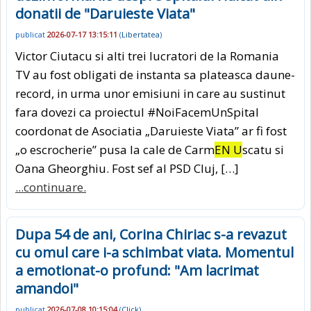
donatii de "Daruieste Viata"
publicat
2026-07-17 13:15:11
(
Libertatea
)
Victor Ciutacu si alti trei lucratori de la Romania
TV au fost obligati de instanta sa plateasca daune-
record, in urma unor emisiuni in care au sustinut
fara dovezi ca proiectul #NoiFacemUnSpital
coordonat de Asociatia „Daruieste Viata” ar fi fost
„o escrocherie” pusa la cale de Carm
EN U
scatu si
Oana Gheorghiu. Fost sef al PSD Cluj, […]
...continuare.
Dupa 54 de ani, Corina Chiriac s-a revazut
cu omul care i-a schimbat viata. Momentul
a emotionat-o profund: "Am lacrimat
amandoi"
publicat
2026-07-08 10:15:04
(
Click
)