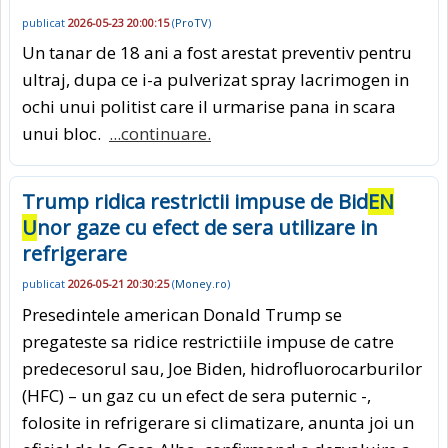
publicat
2026-05-23 20:00:15
(
ProTV
)
Un tanar de 18 ani a fost arestat preventiv pentru
ultraj, dupa ce i-a pulverizat spray lacrimogen in
ochi unui politist care il urmarise pana in scara
unui bloc.
...continuare.
Trump ridica restrictii impuse de Bid
EN
U
nor gaze cu efect de sera utilizare in
refrigerare
publicat
2026-05-21 20:30:25
(
Money.ro
)
Presedintele american Donald Trump se
pregateste sa ridice restrictiile impuse de catre
predecesorul sau, Joe Biden, hidrofluorocarburilor
(HFC) – un gaz cu un efect de sera puternic -,
folosite in refrigerare si climatizare, anunta joi un