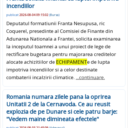
incendiilor
publicat
2026-08-04 09:15:02
(
Bursa
)
Deputatul formatiunii Franta Nesupusa, ric
Coquerel, presedinte al Comisiei de Finante din
Adunarea Nationala a Frantei, solicita examinarea
la inceputul toamnei a unui proiect de lege de
rectificare bugetara pentru majorarea creditelor
alocate achizitiilor de
ECHIPAMENT
e de lupta
impotriva incendiilor si a celor destinate
combaterii incalzirii climatice.
...continuare.
Romania numara zilele pana la oprirea
Unitatii 2 de la Cernavoda. Ce au reusit
explozia de pe Dunare si cele patru barje:
"Vedem maine dimineata efectele"
publicat
2026-08-03 21:45:09
(
Adevarul
)