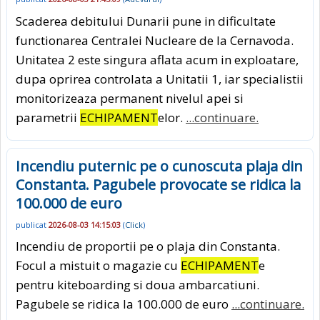
Scaderea debitului Dunarii pune in dificultate
functionarea Centralei Nucleare de la Cernavoda.
Unitatea 2 este singura aflata acum in exploatare,
dupa oprirea controlata a Unitatii 1, iar specialistii
monitorizeaza permanent nivelul apei si
parametrii
ECHIPAMENT
elor.
...continuare.
Incendiu puternic pe o cunoscuta plaja din
Constanta. Pagubele provocate se ridica la
100.000 de euro
publicat
2026-08-03 14:15:03
(
Click
)
Incendiu de proportii pe o plaja din Constanta.
Focul a mistuit o magazie cu
ECHIPAMENT
e
pentru kiteboarding si doua ambarcatiuni.
Pagubele se ridica la 100.000 de euro
...continuare.