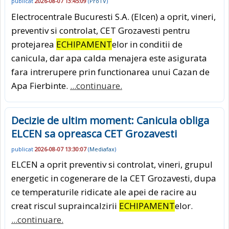
publicat
2026-08-07 13:45:09
(
ProTV
)
Electrocentrale Bucuresti S.A. (Elcen) a oprit, vineri,
preventiv si controlat, CET Grozavesti pentru
protejarea
ECHIPAMENT
elor in conditii de
canicula, dar apa calda menajera este asigurata
fara intrerupere prin functionarea unui Cazan de
Apa Fierbinte.
...continuare.
Decizie de ultim moment: Canicula obliga
ELCEN sa opreasca CET Grozavesti
publicat
2026-08-07 13:30:07
(
Mediafax
)
ELCEN a oprit preventiv si controlat, vineri, grupul
energetic in cogenerare de la CET Grozavesti, dupa
ce temperaturile ridicate ale apei de racire au
creat riscul supraincalzirii
ECHIPAMENT
elor.
...continuare.