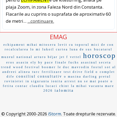
plaja Zoom, in zona Faleza Nord din Constanta.
Flacarile au cuprins o suprafata de aproximativ 60
de metri...
...continuare.
EMAG
echipament
mihai mitoseru
lovit cu toporul
mici de con
recalcularea
lo mi
lukoil
curtea
luna de sus
bucatarul
horoscop
muzeul national
arturo béjar
jet f
vettel
eros
asasin
ely by
pace
finale
fuchs
asasinul
seceta
trend
wood festival
boomer
le duc
mavrodin
fostul sot al
andreei
alinea
turc
fertilizare
test drive
field o
complet
consiliul consultativ
dife
o masina
darling
pretul
rovinietei
in siguranta
ionita
arrest
nu se mai poate
o
fetita
contac
claudiu lucaci
chint
la mihai
vacanta mare
ialomita
2026
© Copyright 2000-2026
iStorm
. Toate drepturile rezervate.