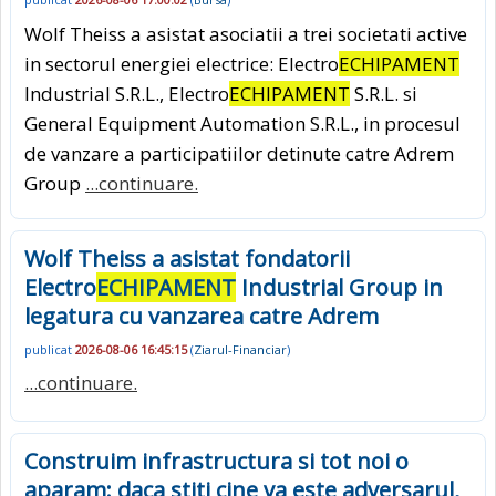
Wolf Theiss a asistat asociatii a trei societati active
in sectorul energiei electrice: Electro
ECHIPAMENT
Industrial S.R.L., Electro
ECHIPAMENT
S.R.L. si
General Equipment Automation S.R.L., in procesul
de vanzare a participatiilor detinute catre Adrem
Group
...continuare.
Wolf Theiss a asistat fondatorii
Electro
ECHIPAMENT
Industrial Group in
legatura cu vanzarea catre Adrem
publicat
2026-08-06 16:45:15
(
Ziarul-Financiar
)
...continuare.
Construim infrastructura si tot noi o
aparam: daca stiti cine va este adversarul,