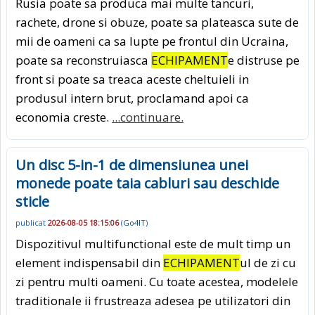
Rusia poate sa produca mai multe tancuri,
rachete, drone si obuze, poate sa plateasca sute de
mii de oameni ca sa lupte pe frontul din Ucraina,
poate sa reconstruiasca
ECHIPAMENT
e distruse pe
front si poate sa treaca aceste cheltuieli in
produsul intern brut, proclamand apoi ca
economia creste.
...continuare.
Un disc 5-in-1 de dimensiunea unei
monede poate taia cabluri sau deschide
sticle
publicat
2026-08-05 18:15:06
(
Go4IT
)
Dispozitivul multifunctional este de mult timp un
element indispensabil din
ECHIPAMENT
ul de zi cu
zi pentru multi oameni. Cu toate acestea, modelele
traditionale ii frustreaza adesea pe utilizatori din