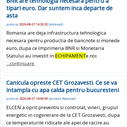
BNR are tehnologia necesara pentru a
tipari euro. Dar suntem inca departe de
asta
publicat
2026-08-07 16:30:02
(
Antena3
)
Romania are deja infrastructura tehnologica
necesara pentru productia de bancnote si monede
euro, dupa ce Imprimeria BNR si Monetaria
Statului au investit in
ECHIPAMENT
e noi.
...continuare.
Canicula opreste CET Grozavesti. Ce se va
intampla cu apa calda pentru bucuresteni
publicat
2026-08-07 14:00:09
(
Jurnalul-National
)
ELCEN a oprit preventiv si controlat, vineri, grupul
energetic in cogenerare de la CET Grozavesti, dupa
ce temperaturile ridicate ale apei de racire au