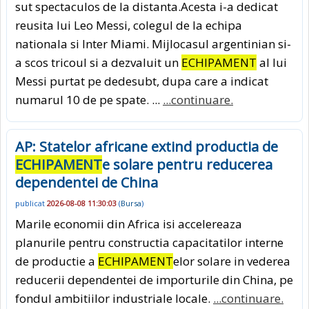
sut spectaculos de la distanta.Acesta i-a dedicat
reusita lui Leo Messi, colegul de la echipa
nationala si Inter Miami. Mijlocasul argentinian si-
a scos tricoul si a dezvaluit un
ECHIPAMENT
al lui
Messi purtat pe dedesubt, dupa care a indicat
numarul 10 de pe spate. ...
...continuare.
AP: Statelor africane extind productia de
ECHIPAMENT
e solare pentru reducerea
dependentei de China
publicat
2026-08-08 11:30:03
(
Bursa
)
Marile economii din Africa isi accelereaza
planurile pentru constructia capacitatilor interne
de productie a
ECHIPAMENT
elor solare in vederea
reducerii dependentei de importurile din China, pe
fondul ambitiilor industriale locale.
...continuare.