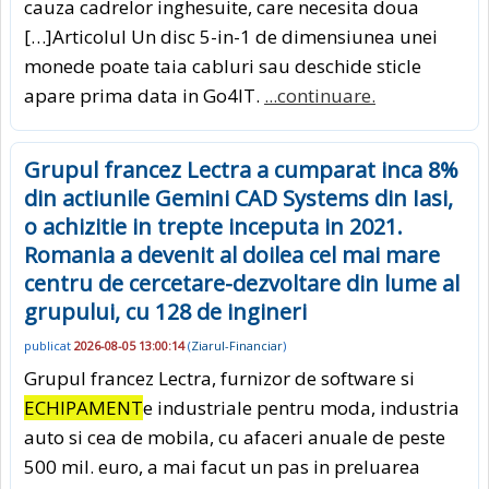
cauza cadrelor inghesuite, care necesita doua
[…]Articolul Un disc 5-in-1 de dimensiunea unei
monede poate taia cabluri sau deschide sticle
apare prima data in Go4IT.
...continuare.
Grupul francez Lectra a cumparat inca 8%
din actiunile Gemini CAD Systems din Iasi,
o achizitie in trepte inceputa in 2021.
Romania a devenit al doilea cel mai mare
centru de cercetare-dezvoltare din lume al
grupului, cu 128 de ingineri
publicat
2026-08-05 13:00:14
(
Ziarul-Financiar
)
Grupul francez Lectra, furnizor de software si
ECHIPAMENT
e industriale pentru moda, industria
auto si cea de mobila, cu afaceri anuale de peste
500 mil. euro, a mai facut un pas in preluarea