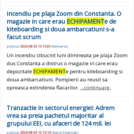
Incendiu pe plaja Zoom din Constanta. O
magazie in care erau
ECHIPAMENT
e de
kiteboarding si doua ambarcatiuni s-a
facut scrum
publicat
2026-08-03 13:15:03
(
Adevarul
)
Un incendiu izbucnit luni dimineata pe plaja Zoom
dus Constanta a distrus o magazie in care erau
depozitate
ECHIPAMENT
e pentru kiteboarding si
doua ambarcatiuni. Pompierii au reusit sa
opreasca extinderea flacarilor.
...continuare.
Tranzactie in sectorul energiei: Adrem
vrea sa preia pachetul majoritar al
grupului EEI, cu afaceri de 124 mil. lei
publicat
2026-08-03 12:15:14
(
Ziarul-Financiar
)