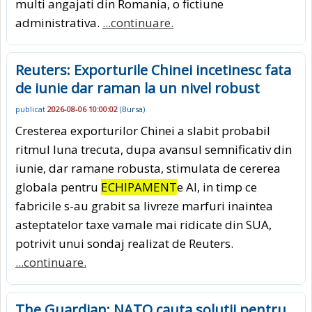
multi angajati din Romania, o fictiune
administrativa.
...continuare.
Reuters: Exporturile Chinei incetinesc fata
de iunie dar raman la un nivel robust
publicat
2026-08-06 10:00:02
(
Bursa
)
Cresterea exporturilor Chinei a slabit probabil
ritmul luna trecuta, dupa avansul semnificativ din
iunie, dar ramane robusta, stimulata de cererea
globala pentru
ECHIPAMENT
e AI, in timp ce
fabricile s-au grabit sa livreze marfuri inaintea
asteptatelor taxe vamale mai ridicate din SUA,
potrivit unui sondaj realizat de Reuters.
...continuare.
The Guardian: NATO cauta solutii pentru