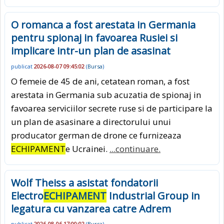
O romanca a fost arestata in Germania
pentru spionaj in favoarea Rusiei si
implicare intr-un plan de asasinat
publicat
2026-08-07 09:45:02
(
Bursa
)
O femeie de 45 de ani, cetatean roman, a fost
arestata in Germania sub acuzatia de spionaj in
favoarea serviciilor secrete ruse si de participare la
un plan de asasinare a directorului unui
producator german de drone ce furnizeaza
ECHIPAMENT
e Ucrainei.
...continuare.
Wolf Theiss a asistat fondatorii
Electro
ECHIPAMENT
Industrial Group in
legatura cu vanzarea catre Adrem
publicat
2026-08-06 17:00:02
(
Bursa
)