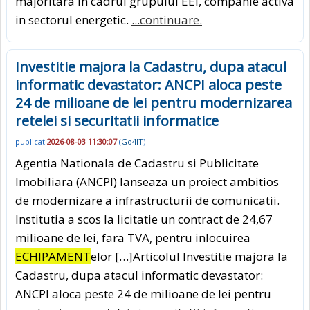
majoritara in cadrul grupului EEI, companie activa
in sectorul energetic.
...continuare.
Investitie majora la Cadastru, dupa atacul
informatic devastator: ANCPI aloca peste
24 de milioane de lei pentru modernizarea
retelei si securitatii informatice
publicat
2026-08-03 11:30:07
(
Go4IT
)
Agentia Nationala de Cadastru si Publicitate
Imobiliara (ANCPI) lanseaza un proiect ambitios
de modernizare a infrastructurii de comunicatii.
Institutia a scos la licitatie un contract de 24,67
milioane de lei, fara TVA, pentru inlocuirea
ECHIPAMENT
elor […]Articolul Investitie majora la
Cadastru, dupa atacul informatic devastator:
ANCPI aloca peste 24 de milioane de lei pentru