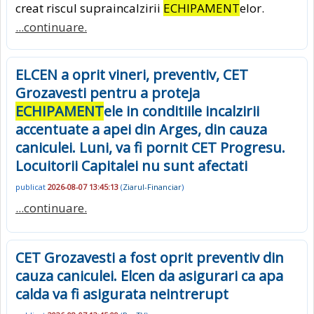
creat riscul supraincalzirii
ECHIPAMENT
elor.
...continuare.
ELCEN a oprit vineri, preventiv, CET
Grozavesti pentru a proteja
ECHIPAMENT
ele in conditiile incalzirii
accentuate a apei din Arges, din cauza
caniculei. Luni, va fi pornit CET Progresu.
Locuitorii Capitalei nu sunt afectati
publicat
2026-08-07 13:45:13
(
Ziarul-Financiar
)
...continuare.
CET Grozavesti a fost oprit preventiv din
cauza caniculei. Elcen da asigurari ca apa
calda va fi asigurata neintrerupt