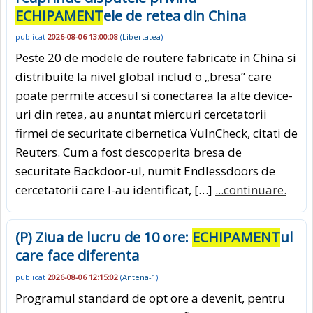
ECHIPAMENT
ele de retea din China
publicat
2026-08-06 13:00:08
(
Libertatea
)
Peste 20 de modele de routere fabricate in China si
distribuite la nivel global includ o „bresa” care
poate permite accesul si conectarea la alte device-
uri din retea, au anuntat miercuri cercetatorii
firmei de securitate cibernetica VulnCheck, citati de
Reuters. Cum a fost descoperita bresa de
securitate Backdoor-ul, numit Endlessdoors de
cercetatorii care l-au identificat, […]
...continuare.
(P) Ziua de lucru de 10 ore:
ECHIPAMENT
ul
care face diferenta
publicat
2026-08-06 12:15:02
(
Antena-1
)
Programul standard de opt ore a devenit, pentru