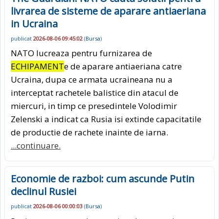
livrarea de sisteme de aparare antiaeriana
in Ucraina
publicat
2026-08-06 09:45:02
(
Bursa
)
NATO lucreaza pentru furnizarea de
ECHIPAMENT
e de aparare antiaeriana catre
Ucraina, dupa ce armata ucraineana nu a
interceptat rachetele balistice din atacul de
miercuri, in timp ce presedintele Volodimir
Zelenski a indicat ca Rusia isi extinde capacitatile
de productie de rachete inainte de iarna.
...continuare.
Economie de razboi: cum ascunde Putin
declinul Rusiei
publicat
2026-08-06 00:00:03
(
Bursa
)