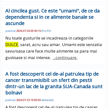
Al cincilea gust. Ce este "umami", de ce da
dependenta si in ce alimente banale se
ascunde
publicat
2026-07-26 09:45:15
(
ProTV
)
Nu toate gusturile se incadreaza in categoriile
DULCE
, sarat, acru sau amar. Umami este senzatia
savuroasa care face multe alimente sa para mai
gustoase si mai intense.
...continuare.
A fost descoperit cel de-al patrulea tip de
cancer transmisibil: un sfert din pestii
dintr-un lac de la granita SUA-Canada sunt
bolnavi
publicat
2026-07-25 19:00:03
(
Antena3
)
A fost descoperit cel de-al patrulea tip de cancer