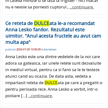
in cateva minute si se lasa la frigider - nici macar
nu e nevoie sa pornesti cuptorul.,
...continuare.
Ce reteta de
DULCE
ata le-a recomandat
Anna Lesko fanilor. Rezultatul este
uimitor. "Anul acesta fructele au avut cam
multa apa"
publicat
2026-07-29 13:00:09
(
Libertatea
)
Anna Lesko este una dintre vedetele de la noi care
adora sa gateasca, iar unele retete sunt dezvaluite
in mediul virtual, pentru ca si fanii sa le te testeze
atunci cand au ocazia. De data asta, vedeta a
impartasit reteta de
DULCE
ata pe care a pregatit-o
pentru perioada rece. Anna Lesko a vorbit, intr-o
postare […]
...continuare.