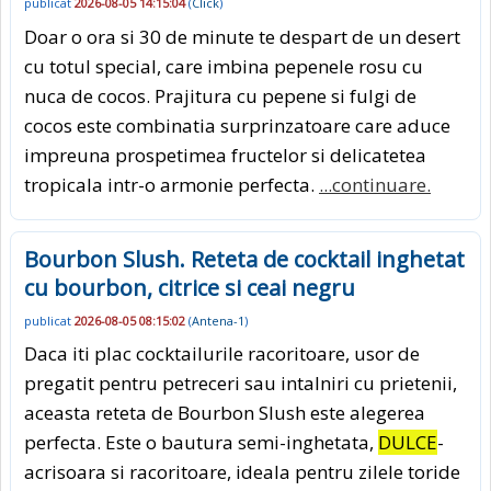
publicat
2026-08-05 14:15:04
(
Click
)
Doar o ora si 30 de minute te despart de un desert
cu totul special, care imbina pepenele rosu cu
nuca de cocos. Prajitura cu pepene si fulgi de
cocos este combinatia surprinzatoare care aduce
impreuna prospetimea fructelor si delicatetea
tropicala intr-o armonie perfecta.
...continuare.
Bourbon Slush. Reteta de cocktail inghetat
cu bourbon, citrice si ceai negru
publicat
2026-08-05 08:15:02
(
Antena-1
)
Daca iti plac cocktailurile racoritoare, usor de
pregatit pentru petreceri sau intalniri cu prietenii,
aceasta reteta de Bourbon Slush este alegerea
perfecta. Este o bautura semi-inghetata,
DULCE
-
acrisoara si racoritoare, ideala pentru zilele toride