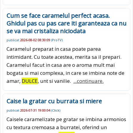
Cum se face caramelul perfect acasa.
Ghidul pas cu pas care iti garanteaza ca nu
se va mai cristaliza niciodata
publicat
2026-08-02 08:30:09
(
ProTV
)
Caramelul preparat in casa poate parea
intimidant. Cu toate acestea, merita sa il prepari.
Caramelul facut in casa are o aroma mult mai
bogata si mai complexa, in care se imbina note de
amar,
DULCE
, unt si vanilie.
...continuare.
Caise la gratar cu burrata si miere
publicat
2026-07-31 19:00:04
(
Click
)
Caisele caramelizate pe gratar se imbina armonios
cu textura cremoasa a burratei, oferind un