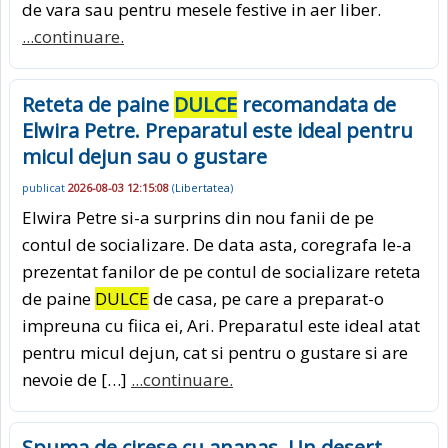
de vara sau pentru mesele festive in aer liber.
...continuare.
Reteta de paine
DULCE
recomandata de
Elwira Petre. Preparatul este ideal pentru
micul dejun sau o gustare
publicat
2026-08-03 12:15:08
(
Libertatea
)
Elwira Petre si-a surprins din nou fanii de pe
contul de socializare. De data asta, coregrafa le-a
prezentat fanilor de pe contul de socializare reteta
de paine
DULCE
de casa, pe care a preparat-o
impreuna cu fiica ei, Ari. Preparatul este ideal atat
pentru micul dejun, cat si pentru o gustare si are
nevoie de […]
...continuare.
Spuma de cirese cu ananas. Un desert