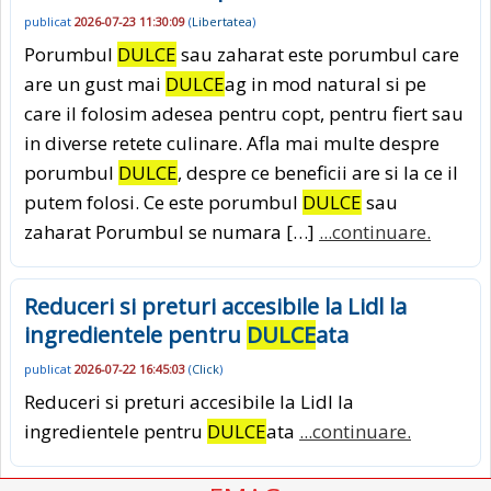
publicat
2026-07-23 11:30:09
(
Libertatea
)
Porumbul
DULCE
sau zaharat este porumbul care
are un gust mai
DULCE
ag in mod natural si pe
care il folosim adesea pentru copt, pentru fiert sau
in diverse retete culinare. Afla mai multe despre
porumbul
DULCE
, despre ce beneficii are si la ce il
putem folosi. Ce este porumbul
DULCE
sau
zaharat Porumbul se numara […]
...continuare.
Reduceri si preturi accesibile la Lidl la
ingredientele pentru
DULCE
ata
publicat
2026-07-22 16:45:03
(
Click
)
Reduceri si preturi accesibile la Lidl la
ingredientele pentru
DULCE
ata
...continuare.