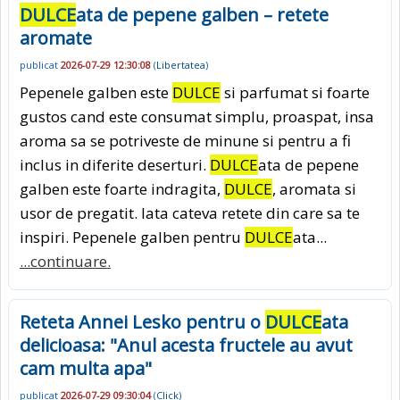
DULCE
ata de pepene galben – retete
aromate
publicat
2026-07-29 12:30:08
(
Libertatea
)
Pepenele galben este
DULCE
si parfumat si foarte
gustos cand este consumat simplu, proaspat, insa
aroma sa se potriveste de minune si pentru a fi
inclus in diferite deserturi.
DULCE
ata de pepene
galben este foarte indragita,
DULCE
, aromata si
usor de pregatit. Iata cateva retete din care sa te
inspiri. Pepenele galben pentru
DULCE
ata...
...continuare.
Reteta Annei Lesko pentru o
DULCE
ata
delicioasa: "Anul acesta fructele au avut
cam multa apa"
publicat
2026-07-29 09:30:04
(
Click
)