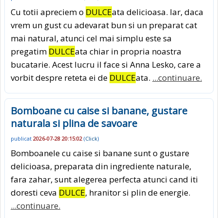
Cu totii apreciem o
DULCE
ata delicioasa. Iar, daca
vrem un gust cu adevarat bun si un preparat cat
mai natural, atunci cel mai simplu este sa
pregatim
DULCE
ata chiar in propria noastra
bucatarie. Acest lucru il face si Anna Lesko, care a
vorbit despre reteta ei de
DULCE
ata.
...continuare.
Bomboane cu caise si banane, gustare
naturala si plina de savoare
publicat
2026-07-28 20:15:02
(
Click
)
Bomboanele cu caise si banane sunt o gustare
delicioasa, preparata din ingrediente naturale,
fara zahar, sunt alegerea perfecta atunci cand iti
doresti ceva
DULCE
, hranitor si plin de energie.
...continuare.