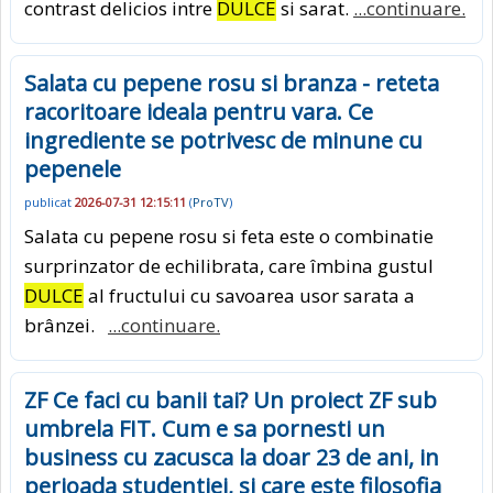
contrast delicios intre
DULCE
si sarat.
...continuare.
Salata cu pepene rosu si branza - reteta
racoritoare ideala pentru vara. Ce
ingrediente se potrivesc de minune cu
pepenele
publicat
2026-07-31 12:15:11
(
ProTV
)
Salata cu pepene rosu si feta este o combinatie
surprinzator de echilibrata, care îmbina gustul
DULCE
al fructului cu savoarea usor sarata a
brânzei.
...continuare.
ZF Ce faci cu banii tai? Un proiect ZF sub
umbrela FIT. Cum e sa pornesti un
business cu zacusca la doar 23 de ani, in
perioada studentiei, si care este filosofia