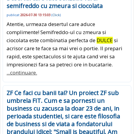
semifreddo cu zmeura si ciocolata
publicat
2026-07-30 13:15:03
(
Click
)
Atentie, urmeaza desertul care aduce
complimente! Semifreddo-ul cu zmeura si
ciocolata este combinatia perfecta de
DULCE
si
acrisor care te face sa mai vrei o portie. Il prepari
rapid, este spectaculos si te ajuta cand vrei sa
impresionezi fara sa petreci ore in bucatarie.
...continuare.
ZF Ce faci cu banii tai? Un proiect ZF sub
umbrela FIT. Cum e sa pornesti un
business cu zacusca la doar 23 de ani, in
perioada studentiei, si care este filosofia
de business si de viata a fondatorului
brandului Idicel: "Small is beautiful. Am