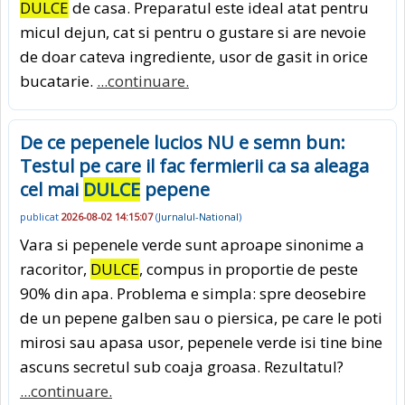
DULCE
de casa. Preparatul este ideal atat pentru
micul dejun, cat si pentru o gustare si are nevoie
de doar cateva ingrediente, usor de gasit in orice
bucatarie.
...continuare.
De ce pepenele lucios NU e semn bun:
Testul pe care il fac fermierii ca sa aleaga
cel mai
DULCE
pepene
publicat
2026-08-02 14:15:07
(
Jurnalul-National
)
Vara si pepenele verde sunt aproape sinonime a
racoritor,
DULCE
, compus in proportie de peste
90% din apa. Problema e simpla: spre deosebire
de un pepene galben sau o piersica, pe care le poti
mirosi sau apasa usor, pepenele verde isi tine bine
ascuns secretul sub coaja groasa. Rezultatul?
...continuare.