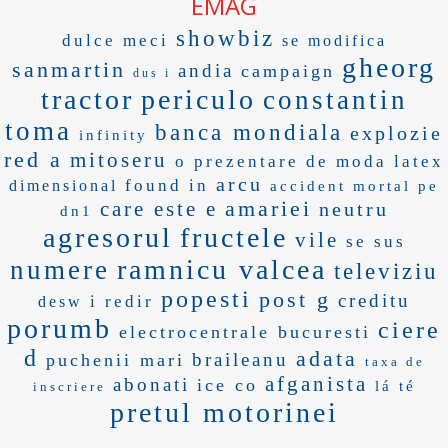
EMAG
showbiz
dulce
meci
se modifica
gheorg
sanmartin
andia
campaign
dus i
tractor
periculo
constantin
toma
banca mondiala
explozie
infinity
red a
mitoseru
o prezentare de moda
latex
arcu
found in
dimensional
accident mortal pe
amariei
care este e
neutru
dn1
agresorul
fructele
vile
se sus
ramnicu valcea
numere
televiziu
popesti
post g
creditu
i redir
desw
porumb
ciere
electrocentrale bucuresti
d
adata
braileanu
puchenii mari
taxa de
afganista
abonati
ice co
lá té
inscriere
pretul motorinei