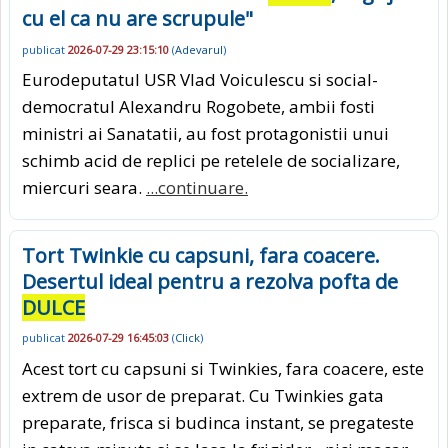
cu el ca nu are scrupule"
publicat
2026-07-29 23:15:10
(
Adevarul
)
Eurodeputatul USR Vlad Voiculescu si social-
democratul Alexandru Rogobete, ambii fosti
ministri ai Sanatatii, au fost protagonistii unui
schimb acid de replici pe retelele de socializare,
miercuri seara.
...continuare.
Tort Twinkie cu capsuni, fara coacere.
Desertul ideal pentru a rezolva pofta de
DULCE
publicat
2026-07-29 16:45:03
(
Click
)
Acest tort cu capsuni si Twinkies, fara coacere, este
extrem de usor de preparat. Cu Twinkies gata
preparate, frisca si budinca instant, se pregateste