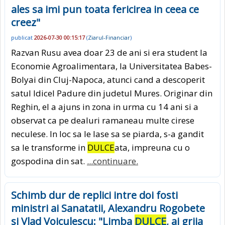
ales sa imi pun toata fericirea in ceea ce
creez"
publicat
2026-07-30 00:15:17
(
Ziarul-Financiar
)
Razvan Rusu avea doar 23 de ani si era student la
Economie Agroalimentara, la Universitatea Babes-
Bolyai din Cluj-Napoca, atunci cand a descoperit
satul Idicel Padure din judetul Mures. Originar din
Reghin, el a ajuns in zona in urma cu 14 ani si a
observat ca pe dealuri ramaneau multe cirese
neculese. In loc sa le lase sa se piarda, s-a gandit
sa le transforme in
DULCE
ata, impreuna cu o
gospodina din sat.
...continuare.
Schimb dur de replici intre doi fosti
ministri ai Sanatatii, Alexandru Rogobete
si Vlad Voiculescu: "Limba
DULCE
, ai grija