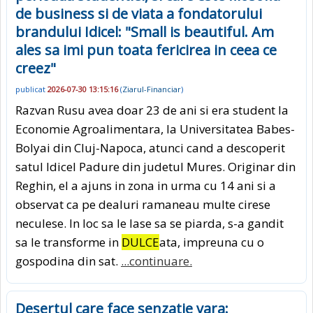
de business si de viata a fondatorului
brandului Idicel: "Small is beautiful. Am
ales sa imi pun toata fericirea in ceea ce
creez"
publicat
2026-07-30 13:15:16
(
Ziarul-Financiar
)
Razvan Rusu avea doar 23 de ani si era student la
Economie Agroalimentara, la Universitatea Babes-
Bolyai din Cluj-Napoca, atunci cand a descoperit
satul Idicel Padure din judetul Mures. Originar din
Reghin, el a ajuns in zona in urma cu 14 ani si a
observat ca pe dealuri ramaneau multe cirese
neculese. In loc sa le lase sa se piarda, s-a gandit
sa le transforme in
DULCE
ata, impreuna cu o
gospodina din sat.
...continuare.
Desertul care face senzatie vara: