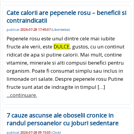
Cate calorii are pepenele rosu – beneficii si
contraindicatii
publicat
2026-07-28 17:45:07
(
Libertatea
)
Pepenele rosu este unul dintre cele mai iubite
fructe ale verii, este
DULCE
, gustos, cu un continut
ridicat de apa si putine calorii. Mai mult, contine
vitamine, minerale si alti compusi benefici pentru
organism. Poate fi consumat simplu sau inclus in
limonade ori salate. Despre pepenele rosu Putine
fructe sunt atat de indragite in timpul […]
...continuare.
7 cauze ascunse ale oboselii cronice in
randul persoanelor cu joburi sedentare
publicat
2026-07-28 09:15:03
(
Click
)