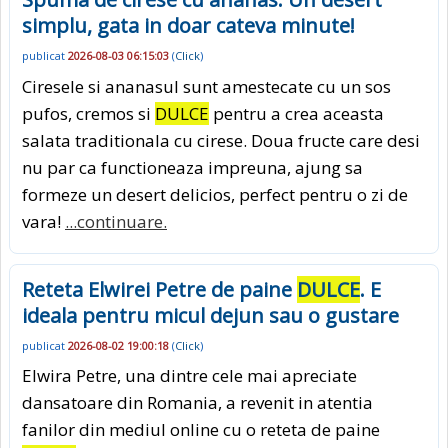
simplu, gata in doar cateva minute!
publicat
2026-08-03 06:15:03
(
Click
)
Ciresele si ananasul sunt amestecate cu un sos
pufos, cremos si
DULCE
pentru a crea aceasta
salata traditionala cu cirese. Doua fructe care desi
nu par ca functioneaza impreuna, ajung sa
formeze un desert delicios, perfect pentru o zi de
vara!
...continuare.
Reteta Elwirei Petre de paine
DULCE
. E
ideala pentru micul dejun sau o gustare
publicat
2026-08-02 19:00:18
(
Click
)
Elwira Petre, una dintre cele mai apreciate
dansatoare din Romania, a revenit in atentia
fanilor din mediul online cu o reteta de paine