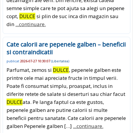
dezamagiri ale verii. Din fericire, exista cateva
semne simple care te pot ajuta sa alegi un pepene
copt,
DULCE
si plin de suc inca din magazin sau
din
...continuare.
Cate calorii are pepenele galben – beneficii
si contraindicatii
publicat
2026-07-27 10:30:07
(
Libertatea
)
Parfumat, zemos si
DULCE
, pepenele galben este
printre cele mai apreciate fructe in timpul verii.
Poate fi consumat simplu, proaspat, inclus in
diferite retete de salate si deserturi sau chiar facut
DULCE
ata. Pe langa faptul ca este gustos,
pepenele galben are putine calorii si multe
beneficii pentru sanatate. Cate calorii are pepenele
galben Pepenele galben […]
...continuare.