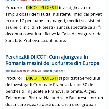
publicat
2026-06-18 18:45:02
(
Adevarul
)
Procurorii
DIICOT PLOIESTI
investigheaza un
amplu dosar de frauda in sistemul medical privat,
in care 17 persoane - manageri, medici si asistenti
ai unei clinici din Ploiesti - sunt suspectate ca ar fi
decontat consultatii fictive la Casa de Asigurari de
Sanatate Prahova.
...continuare.
Perchezitii DIICOT: Cum ajungeau in
Romania masini de lux furate din Europa
publicat
2026-06-04 09:30:26
(
Jurnalul-National
)
Procurorii
DIICOT PLOIESTI
si politistii Serviciului
de Investigatii Criminale Prahova fac joi 30 de
perchezitii in judetele Prahova, Ialomita, Arges,
Teleorman, Bistrita-Nasaud si in Bucuresti, intr-un
dosar care vizeaza destructurarea unei grupari