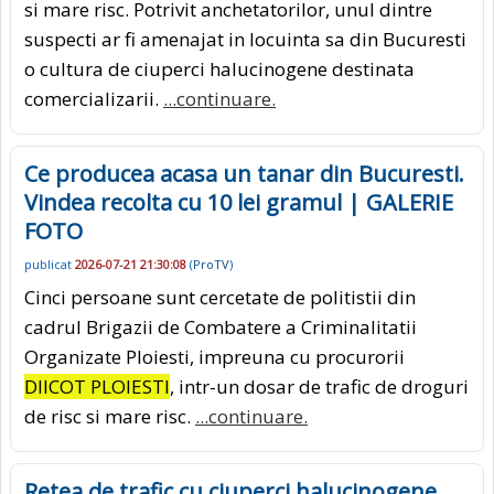
si mare risc. Potrivit anchetatorilor, unul dintre
suspecti ar fi amenajat in locuinta sa din Bucuresti
o cultura de ciuperci halucinogene destinata
comercializarii.
...continuare.
Ce producea acasa un tanar din Bucuresti.
Vindea recolta cu 10 lei gramul | GALERIE
FOTO
publicat
2026-07-21 21:30:08
(
ProTV
)
Cinci persoane sunt cercetate de politistii din
cadrul Brigazii de Combatere a Criminalitatii
Organizate Ploiesti, impreuna cu procurorii
DIICOT PLOIESTI
, intr-un dosar de trafic de droguri
de risc si mare risc.
...continuare.
Retea de trafic cu ciuperci halucinogene,