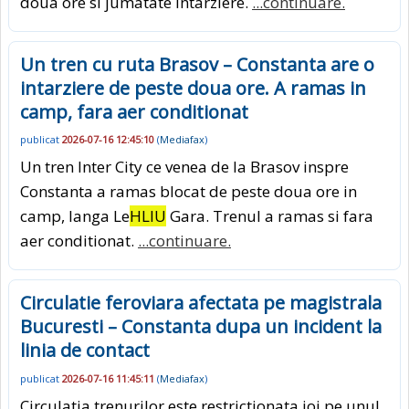
doua ore si jumatate intarziere.
...continuare.
Un tren cu ruta Brasov – Constanta are o
intarziere de peste doua ore. A ramas in
camp, fara aer conditionat
publicat
2026-07-16 12:45:10
(
Mediafax
)
Un tren Inter City ce venea de la Brasov inspre
Constanta a ramas blocat de peste doua ore in
camp, langa Le
HLIU
Gara. Trenul a ramas si fara
aer conditionat.
...continuare.
Circulatie feroviara afectata pe magistrala
Bucuresti – Constanta dupa un incident la
linia de contact
publicat
2026-07-16 11:45:11
(
Mediafax
)
Circulatia trenurilor este restrictionata joi pe unul