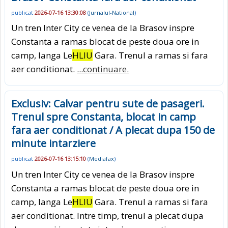
publicat
2026-07-16 13:30:08
(
Jurnalul-National
)
Un tren Inter City ce venea de la Brasov inspre
Constanta a ramas blocat de peste doua ore in
camp, langa Le
HLIU
Gara. Trenul a ramas si fara
aer conditionat.
...continuare.
Exclusiv: Calvar pentru sute de pasageri.
Trenul spre Constanta, blocat in camp
fara aer conditionat / A plecat dupa 150 de
minute intarziere
publicat
2026-07-16 13:15:10
(
Mediafax
)
Un tren Inter City ce venea de la Brasov inspre
Constanta a ramas blocat de peste doua ore in
camp, langa Le
HLIU
Gara. Trenul a ramas si fara
aer conditionat. Intre timp, trenul a plecat dupa