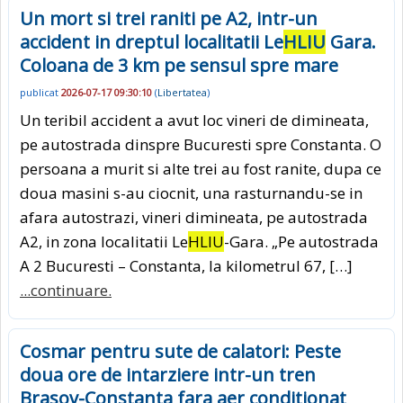
Un mort si trei raniti pe A2, intr-un
accident in dreptul localitatii Le
HLIU
Gara.
Coloana de 3 km pe sensul spre mare
publicat
2026-07-17 09:30:10
(
Libertatea
)
Un teribil accident a avut loc vineri de dimineata,
pe autostrada dinspre Bucuresti spre Constanta. O
persoana a murit si alte trei au fost ranite, dupa ce
doua masini s-au ciocnit, una rasturnandu-se in
afara autostrazi, vineri dimineata, pe autostrada
A2, in zona localitatii Le
HLIU
-Gara. „Pe autostrada
A 2 Bucuresti – Constanta, la kilometrul 67, […]
...continuare.
Cosmar pentru sute de calatori: Peste
doua ore de intarziere intr-un tren
Brasov-Constanta fara aer conditionat