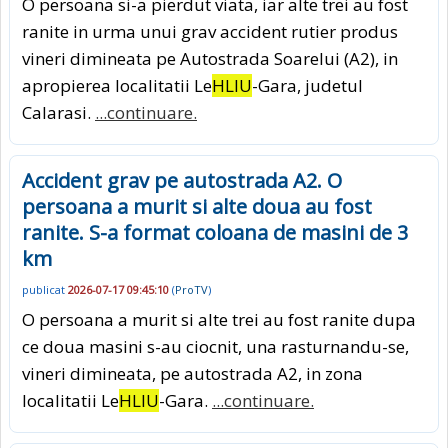
O persoana si-a pierdut viata, iar alte trei au fost
ranite in urma unui grav accident rutier produs
vineri dimineata pe Autostrada Soarelui (A2), in
apropierea localitatii Le
HLIU
-Gara, judetul
Calarasi.
...continuare.
Accident grav pe autostrada A2. O
persoana a murit si alte doua au fost
ranite. S-a format coloana de masini de 3
km
publicat
2026-07-17 09:45:10
(
ProTV
)
O persoana a murit si alte trei au fost ranite dupa
ce doua masini s-au ciocnit, una rasturnandu-se,
vineri dimineata, pe autostrada A2, in zona
localitatii Le
HLIU
-Gara.
...continuare.