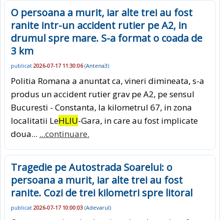
O persoana a murit, iar alte trei au fost
ranite intr-un accident rutier pe A2, in
drumul spre mare. S-a format o coada de
3 km
publicat
2026-07-17 11:30:06
(
Antena3
)
Politia Romana a anuntat ca, vineri dimineata, s-a
produs un accident rutier grav pe A2, pe sensul
Bucuresti - Constanta, la kilometrul 67, in zona
localitatii Le
HLIU
-Gara, in care au fost implicate
doua...
...continuare.
Tragedie pe Autostrada Soarelui: o
persoana a murit, iar alte trei au fost
ranite. Cozi de trei kilometri spre litoral
publicat
2026-07-17 10:00:03
(
Adevarul
)