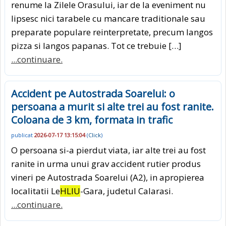
renume la Zilele Orasului, iar de la eveniment nu
lipsesc nici tarabele cu mancare traditionale sau
preparate populare reinterpretate, precum langos
pizza si langos papanas. Tot ce trebuie […]
...continuare.
Accident pe Autostrada Soarelui: o
persoana a murit si alte trei au fost ranite.
Coloana de 3 km, formata in trafic
publicat
2026-07-17 13:15:04
(
Click
)
O persoana si-a pierdut viata, iar alte trei au fost
ranite in urma unui grav accident rutier produs
vineri pe Autostrada Soarelui (A2), in apropierea
localitatii Le
HLIU
-Gara, judetul Calarasi.
...continuare.