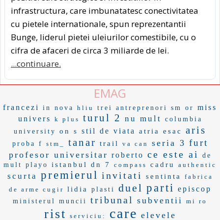
infrastructura, care imbunatatesc conectivitatea
cu pietele internationale, spun reprezentantii
Bunge, liderul pietei uleiurilor comestibile, cu o
cifra de afaceri de circa 3 miliarde de lei.
...continuare.
EMAG
francezi
miss
in nova
hliu
trei antreprenori
sm or
turul 2
nu mult
univers
k plus
columbia
aris
stil de viata
on s
atria
esac
university
tanar
furt
seria 3
trail
proba f
stm_
va can
ce este ai
profesor universitar
roberto
de
istanbul
dn 7
cadru
mult
playo
compass
authentic
premierul
invitati
scurta
sentinta
fabrica
duel
parti
episcop
lidia
de arme cugir
plasti
tribunal
subventii
ministerul muncii
mi ro
care
rist
elevele
serviciu: