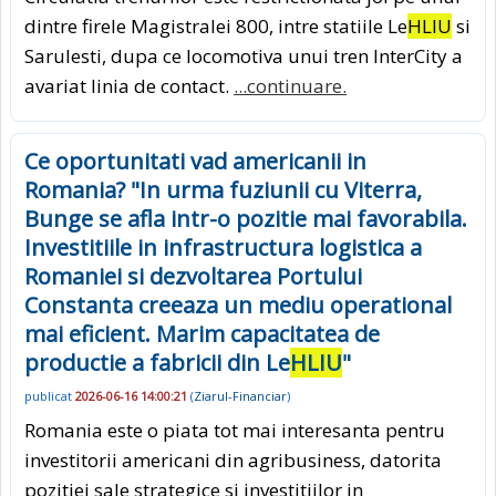
dintre firele Magistralei 800, intre statiile Le
HLIU
si
Sarulesti, dupa ce locomotiva unui tren InterCity a
avariat linia de contact.
...continuare.
Ce oportunitati vad americanii in
Romania? "In urma fuziunii cu Viterra,
Bunge se afla intr-o pozitie mai favorabila.
Investitiile in infrastructura logistica a
Romaniei si dezvoltarea Portului
Constanta creeaza un mediu operational
mai eficient. Marim capacitatea de
productie a fabricii din Le
HLIU
"
publicat
2026-06-16 14:00:21
(
Ziarul-Financiar
)
Romania este o piata tot mai interesanta pentru
investitorii americani din agribusiness, datorita
pozitiei sale strategice si investitiilor in