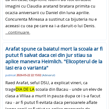
imagini cu Claudia aratand bratara primita cu
ocazia aniversarii cu Daniel din luna aprilie.
Concurenta Mireasa a sustinut ca bijuteria nu e
aceeasi cu cea pe care ea i-a daruit-o lui Denis.
...continuare.
Arafat spune ca baiatul mort la scoala ar fi
putut fi salvat daca cei din jur stiau sa
aplice manevra Heimlich. "Elicopterul de la
Iasi era o varianta"
publicat
2026-05-22 22:15:02
(
Adevarul
)
Raed Arafat, seful DSU, a explicat vineri, ca
trage
DIA DE LA
scoala din Bacau - unde un elev de
clasa a VIIIaa a murit in pauza dupa ce i s-a facut
rau - ar fi putut fi evitata daca persoanele aflate
langa copil ar fi stiut sa aplice manevrele de