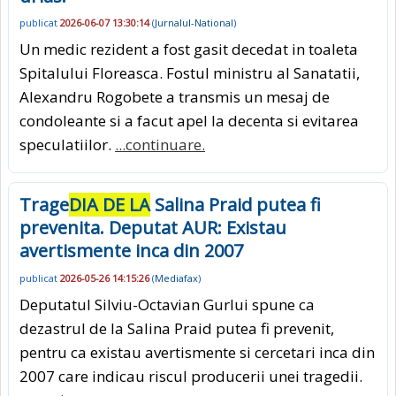
publicat
2026-06-07 13:30:14
(
Jurnalul-National
)
Un medic rezident a fost gasit decedat in toaleta
Spitalului Floreasca. Fostul ministru al Sanatatii,
Alexandru Rogobete a transmis un mesaj de
condoleante si a facut apel la decenta si evitarea
speculatiilor.
...continuare.
Trage
DIA DE LA
Salina Praid putea fi
prevenita. Deputat AUR: Existau
avertismente inca din 2007
publicat
2026-05-26 14:15:26
(
Mediafax
)
Deputatul Silviu-Octavian Gurlui spune ca
dezastrul de la Salina Praid putea fi prevenit,
pentru ca existau avertismente si cercetari inca din
2007 care indicau riscul producerii unei tragedii.