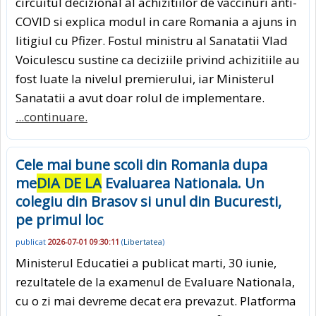
circuitul decizional al achizitiilor de vaccinuri anti-
COVID si explica modul in care Romania a ajuns in
litigiul cu Pfizer. Fostul ministru al Sanatatii Vlad
Voiculescu sustine ca deciziile privind achizitiile au
fost luate la nivelul premierului, iar Ministerul
Sanatatii a avut doar rolul de implementare.
...continuare.
Cele mai bune scoli din Romania dupa
me
DIA DE LA
Evaluarea Nationala. Un
colegiu din Brasov si unul din Bucuresti,
pe primul loc
publicat
2026-07-01 09:30:11
(
Libertatea
)
Ministerul Educatiei a publicat marti, 30 iunie,
rezultatele de la examenul de Evaluare Nationala,
cu o zi mai devreme decat era prevazut. Platforma