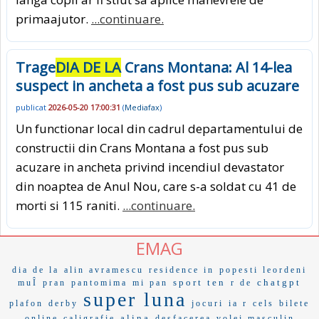
primaajutor.
...continuare.
Trage
DIA DE LA
Crans Montana: Al 14-lea
suspect in ancheta a fost pus sub acuzare
publicat
2026-05-20 17:00:31
(
Mediafax
)
Un functionar local din cadrul departamentului de
constructii din Crans Montana a fost pus sub
acuzare in ancheta privind incendiul devastator
din noaptea de Anul Nou, care s-a soldat cu 41 de
morti si 115 raniti.
...continuare.
EMAG
dia de la
alin avramescu
residence in
popesti leordeni
sport ten
chatgpt
muÎ
pran
pantomima
mi pan
r de
super luna
plafon
derby
jocuri
ia r
cels
bilete
alina
online
caligrafie
desfacerea
volei masculin