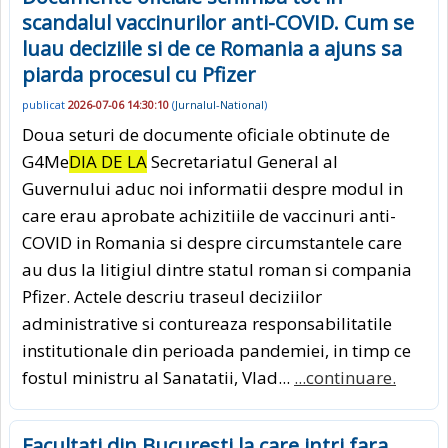
scandalul vaccinurilor anti-COVID. Cum se
luau deciziile si de ce Romania a ajuns sa
piarda procesul cu Pfizer
publicat
2026-07-06 14:30:10
(
Jurnalul-National
)
Doua seturi de documente oficiale obtinute de
G4Me
DIA DE LA
Secretariatul General al
Guvernului aduc noi informatii despre modul in
care erau aprobate achizitiile de vaccinuri anti-
COVID in Romania si despre circumstantele care
au dus la litigiul dintre statul roman si compania
Pfizer. Actele descriu traseul deciziilor
administrative si contureaza responsabilitatile
institutionale din perioada pandemiei, in timp ce
fostul ministru al Sanatatii, Vlad...
...continuare.
Facultati din Bucuresti la care intri fara