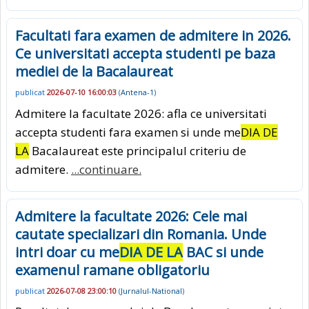
Facultati fara examen de admitere in 2026.
Ce universitati accepta studenti pe baza
mediei de la Bacalaureat
publicat
2026-07-10 16:00:03
(
Antena-1
)
Admitere la facultate 2026: afla ce universitati
accepta studenti fara examen si unde me
DIA DE
LA
Bacalaureat este principalul criteriu de
admitere.
...continuare.
Admitere la facultate 2026: Cele mai
cautate specializari din Romania. Unde
intri doar cu me
DIA DE LA
BAC si unde
examenul ramane obligatoriu
publicat
2026-07-08 23:00:10
(
Jurnalul-National
)