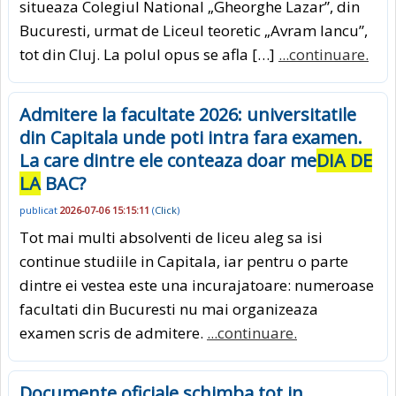
situeaza Colegiul National „Gheorghe Lazar”, din
Bucuresti, urmat de Liceul teoretic „Avram Iancu”,
tot din Cluj. La polul opus se afla […]
...continuare.
Admitere la facultate 2026: universitatile
din Capitala unde poti intra fara examen.
La care dintre ele conteaza doar me
DIA DE
LA
BAC?
publicat
2026-07-06 15:15:11
(
Click
)
Tot mai multi absolventi de liceu aleg sa isi
continue studiile in Capitala, iar pentru o parte
dintre ei vestea este una incurajatoare: numeroase
facultati din Bucuresti nu mai organizeaza
examen scris de admitere.
...continuare.
Documente oficiale schimba tot in