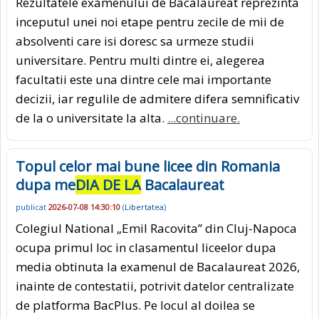
Rezultatele examenului de Bacalaureat reprezinta
inceputul unei noi etape pentru zecile de mii de
absolventi care isi doresc sa urmeze studii
universitare. Pentru multi dintre ei, alegerea
facultatii este una dintre cele mai importante
decizii, iar regulile de admitere difera semnificativ
de la o universitate la alta.
...continuare.
Topul celor mai bune licee din Romania
dupa me
DIA DE LA
Bacalaureat
publicat
2026-07-08 14:30:10
(
Libertatea
)
Colegiul National „Emil Racovita” din Cluj-Napoca
ocupa primul loc in clasamentul liceelor dupa
media obtinuta la examenul de Bacalaureat 2026,
inainte de contestatii, potrivit datelor centralizate
de platforma BacPlus. Pe locul al doilea se