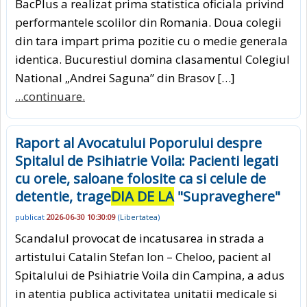
BacPlus a realizat prima statistica oficiala privind
performantele scolilor din Romania. Doua colegii
din tara impart prima pozitie cu o medie generala
identica. Bucurestiul domina clasamentul Colegiul
National „Andrei Saguna” din Brasov […]
...continuare.
Raport al Avocatului Poporului despre
Spitalul de Psihiatrie Voila: Pacienti legati
cu orele, saloane folosite ca si celule de
detentie, trage
DIA DE LA
"Supraveghere"
publicat
2026-06-30 10:30:09
(
Libertatea
)
Scandalul provocat de incatusarea in strada a
artistului Catalin Stefan Ion – Cheloo, pacient al
Spitalului de Psihiatrie Voila din Campina, a adus
in atentia publica activitatea unitatii medicale si