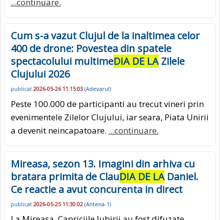
...continuare.
Cum s-a vazut Clujul de la inaltimea celor
400 de drone: Povestea din spatele
spectacolului multime
DIA DE LA
Zilele
Clujului 2026
publicat
2026-05-26 11:15:03
(
Adevarul
)
Peste 100.000 de participanti au trecut vineri prin
evenimentele Zilelor Clujului, iar seara, Piata Unirii
a devenit neincapatoare.
...continuare.
Mireasa, sezon 13. Imagini din arhiva cu
bratara primita de Clau
DIA DE LA
Daniel.
Ce reactie a avut concurenta in direct
publicat
2026-05-25 11:30:02
(
Antena-1
)
La Mireasa, Capriciile Iubirii au fost difuzate