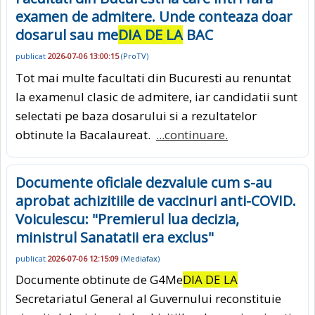
examen de admitere. Unde conteaza doar
dosarul sau me
DIA DE LA
BAC
publicat
2026-07-06 13:00:15
(
ProTV
)
Tot mai multe facultati din Bucuresti au renuntat
la examenul clasic de admitere, iar candidatii sunt
selectati pe baza dosarului si a rezultatelor
obtinute la Bacalaureat.
...continuare.
Documente oficiale dezvaluie cum s-au
aprobat achizitiile de vaccinuri anti-COVID.
Voiculescu: "Premierul lua decizia,
ministrul Sanatatii era exclus"
publicat
2026-07-06 12:15:09
(
Mediafax
)
Documente obtinute de G4Me
DIA DE LA
Secretariatul General al Guvernului reconstituie