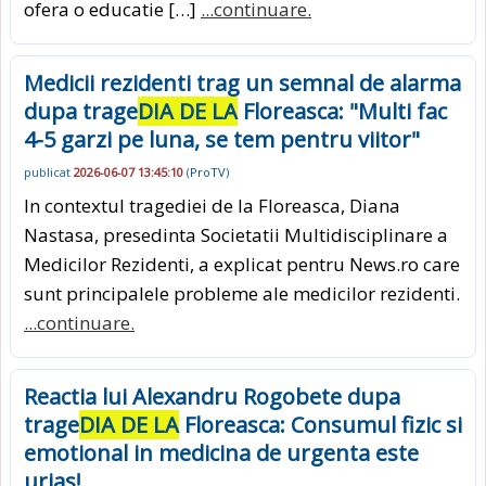
ofera o educatie […]
...continuare.
Medicii rezidenti trag un semnal de alarma
dupa trage
DIA DE LA
Floreasca: "Multi fac
4-5 garzi pe luna, se tem pentru viitor"
publicat
2026-06-07 13:45:10
(
ProTV
)
In contextul tragediei de la Floreasca, Diana
Nastasa, presedinta Societatii Multidisciplinare a
Medicilor Rezidenti, a explicat pentru News.ro care
sunt principalele probleme ale medicilor rezidenti.
...continuare.
Reactia lui Alexandru Rogobete dupa
trage
DIA DE LA
Floreasca: Consumul fizic si
emotional in medicina de urgenta este
urias!