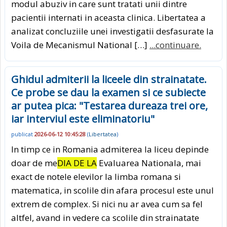
modul abuziv in care sunt tratati unii dintre
pacientii internati in aceasta clinica. Libertatea a
analizat concluziile unei investigatii desfasurate la
Voila de Mecanismul National […]
...continuare.
Ghidul admiterii la liceele din strainatate.
Ce probe se dau la examen si ce subiecte
ar putea pica: "Testarea dureaza trei ore,
iar interviul este eliminatoriu"
publicat
2026-06-12 10:45:28
(
Libertatea
)
In timp ce in Romania admiterea la liceu depinde
doar de me
DIA DE LA
Evaluarea Nationala, mai
exact de notele elevilor la limba romana si
matematica, in scolile din afara procesul este unul
extrem de complex. Si nici nu ar avea cum sa fel
altfel, avand in vedere ca scolile din strainatate