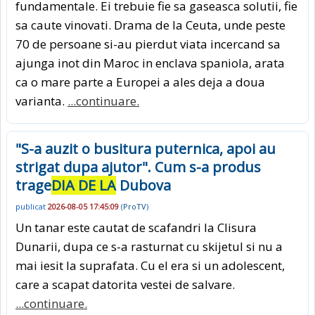
fundamentale. Ei trebuie fie sa gaseasca solutii, fie
sa caute vinovati. Drama de la Ceuta, unde peste
70 de persoane si-au pierdut viata incercand sa
ajunga inot din Maroc in enclava spaniola, arata
ca o mare parte a Europei a ales deja a doua
varianta.
...continuare.
"S-a auzit o busitura puternica, apoi au
strigat dupa ajutor". Cum s-a produs
trage
DIA DE LA
Dubova
publicat
2026-08-05 17:45:09
(
ProTV
)
Un tanar este cautat de scafandri la Clisura
Dunarii, dupa ce s-a rasturnat cu skijetul si nu a
mai iesit la suprafata. Cu el era si un adolescent,
care a scapat datorita vestei de salvare.
...continuare.