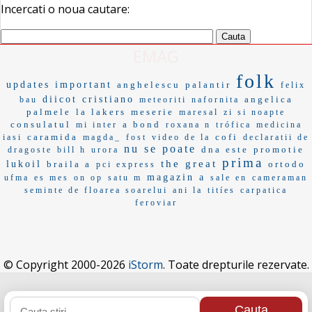
Incercati o noua cautare:
EMAG
folk
updates
important
anghelescu
palantir
felix
diicot
cristiano
angelica
bau
meteoriti
nafornita
palmele
la lakers
meserie
maresal
zi si noapte
consulatul
a bond
mi inter
roxana n
trófica
medicina
caramida
cofi
iasi
magda_
fost
video de la
declaratii de
nu se poate
dna este
promotie
dragoste
bill h
urora
prima
the great
lukoil
braila a
ortodo
pci express
magazin a
ufma
es mes
on op
satu m
sale en
cameraman
seminte de floarea soarelui
ani la
titíes
carpatica
feroviar
© Copyright 2000-2026
iStorm
. Toate drepturile rezervate.