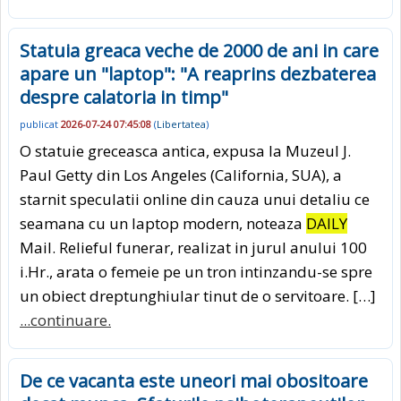
Statuia greaca veche de 2000 de ani in care
apare un "laptop": "A reaprins dezbaterea
despre calatoria in timp"
publicat
2026-07-24 07:45:08
(
Libertatea
)
O statuie greceasca antica, expusa la Muzeul J.
Paul Getty din Los Angeles (California, SUA), a
starnit speculatii online din cauza unui detaliu ce
seamana cu un laptop modern, noteaza
DAILY
Mail. Relieful funerar, realizat in jurul anului 100
i.Hr., arata o femeie pe un tron intinzandu-se spre
un obiect dreptunghiular tinut de o servitoare. […]
...continuare.
De ce vacanta este uneori mai obositoare