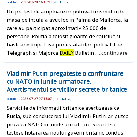
publicat
2026-07-28 16:15:19
(
Mediafax
)
Un protest de amploare impotriva turismului de
masa pe insula a avut loc in Palma de Mallorca, la
care au participat aproximativ 25.000 de
persoane. Politia a folosit gloante de cauciuc si
bastoane impotriva protestatarilor, potrivit The
Telegraph si Majorca
DAILY
Bulletin .
...continuare.
Vladimir Putin pregateste o confruntare
cu NATO in lunile urmatoare.
Avertismentul serviciilor secrete britanice
publicat
2026-07-27 07:15:07
(
Libertatea
)
Serviciile de informatii britanice avertizeaza ca
Rusia, sub conducerea lui Vladimir Putin, ar putea
provoca NATO in lunile urmatoare, vizand sa
testeze hotararea noului guvern britanic condus