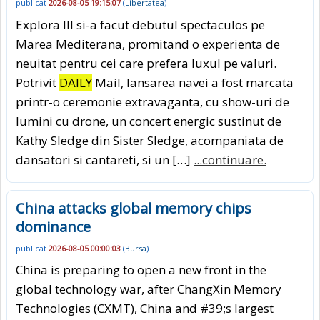
publicat
2026-08-05 19:15:07
(
Libertatea
)
Explora III si-a facut debutul spectaculos pe
Marea Mediterana, promitand o experienta de
neuitat pentru cei care prefera luxul pe valuri.
Potrivit
DAILY
Mail, lansarea navei a fost marcata
printr-o ceremonie extravaganta, cu show-uri de
lumini cu drone, un concert energic sustinut de
Kathy Sledge din Sister Sledge, acompaniata de
dansatori si cantareti, si un […]
...continuare.
China attacks global memory chips
dominance
publicat
2026-08-05 00:00:03
(
Bursa
)
China is preparing to open a new front in the
global technology war, after ChangXin Memory
Technologies (CXMT), China and #39;s largest