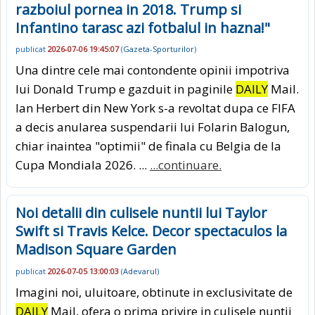
razboiul pornea in 2018. Trump si
Infantino tarasc azi fotbalul in hazna!"
publicat
2026-07-06 19:45:07
(
Gazeta-Sporturilor
)
Una dintre cele mai contondente opinii impotriva
lui Donald Trump e gazduit in paginile
DAILY
Mail.
Ian Herbert din New York s-a revoltat dupa ce FIFA
a decis anularea suspendarii lui Folarin Balogun,
chiar inaintea "optimii" de finala cu Belgia de la
Cupa Mondiala 2026. ...
...continuare.
Noi detalii din culisele nuntii lui Taylor
Swift si Travis Kelce. Decor spectaculos la
Madison Square Garden
publicat
2026-07-05 13:00:03
(
Adevarul
)
Imagini noi, uluitoare, obtinute in exclusivitate de
DAILY
Mail, ofera o prima privire in culisele nuntii