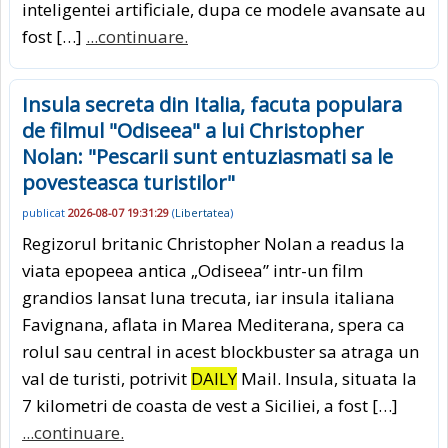
inteligentei artificiale, dupa ce modele avansate au
fost […]
...continuare.
Insula secreta din Italia, facuta populara
de filmul "Odiseea" a lui Christopher
Nolan: "Pescarii sunt entuziasmati sa le
povesteasca turistilor"
publicat
2026-08-07 19:31:29
(
Libertatea
)
Regizorul britanic Christopher Nolan a readus la
viata epopeea antica „Odiseea” intr-un film
grandios lansat luna trecuta, iar insula italiana
Favignana, aflata in Marea Mediterana, spera ca
rolul sau central in acest blockbuster sa atraga un
val de turisti, potrivit
DAILY
Mail. Insula, situata la
7 kilometri de coasta de vest a Siciliei, a fost […]
...continuare.