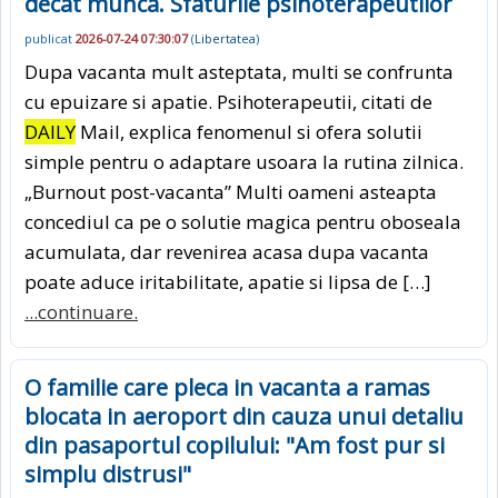
decat munca. Sfaturile psihoterapeutilor
publicat
2026-07-24 07:30:07
(
Libertatea
)
Dupa vacanta mult asteptata, multi se confrunta
cu epuizare si apatie. Psihoterapeutii, citati de
DAILY
Mail, explica fenomenul si ofera solutii
simple pentru o adaptare usoara la rutina zilnica.
„Burnout post-vacanta” Multi oameni asteapta
concediul ca pe o solutie magica pentru oboseala
acumulata, dar revenirea acasa dupa vacanta
poate aduce iritabilitate, apatie si lipsa de […]
...continuare.
O familie care pleca in vacanta a ramas
blocata in aeroport din cauza unui detaliu
din pasaportul copilului: "Am fost pur si
simplu distrusi"