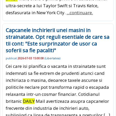
ultra-secrete a lui Taylor Swift si Travis Kelce,
desfasurata in New York City.
...continuare.
Capcanele inchirierii unei masini in
strainatate. Opt reguli esentiale de care sa
tii cont: "Este surprinzator de usor ca
soferii sa fie pacaliti"
publicat
2026-07-03 15:00:08
(
Libertatea
)
Cei care isi planifica o vacanta in strainatate sunt
indemnati sa fie extrem de prudenti atunci cand
inchiriaza o masina, deoarece taxele ascunse si
politicile neclare pot transforma rapid o escapada
relaxanta intr-un cosmar financiar. Cotidianul
britanic
DAILY
Mail avertizeaza asupra capcanelor
frecvente din industria de inchirieri auto,
subliniind ca lipsa de transparenta a preturilor […]