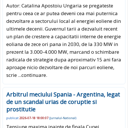
Autor: Catalina Apostoiu Ungaria se pregateste
pentru ceea ce ar putea deveni cea mai pu­ternica
dezvoltare a sectorului local al energiei eoliene din
ultimele dece­nii. Guvernul tarii a dezvaluit recent
un plan de crestere a capacitatii inter­ne de energie
eoliana de zece ori pa­na in 2030, de la 330 MW in
prezent la 3.000-4.000 MW, marcand o schimbare
radicala de strategie dupa aproximativ 15 ani fara
aproape nicio dezvoltare de noi parcuri eoliene,
scrie
...continuare.
Arbitrul meciului Spania - Argentina, legat
de un scandal urias de coruptie si
prostitutie
publicat
2026-07-18 18:00:07
(
Jurnalul-National
)
Tensiune maxima inainte de finala Cupei