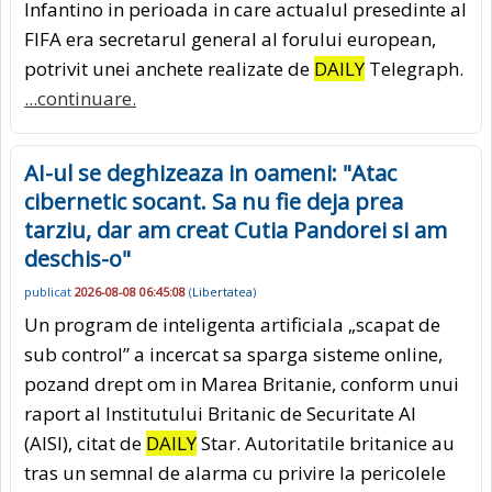
Infantino in perioada in care actualul presedinte al
FIFA era secretarul general al forului european,
potrivit unei anchete realizate de
DAILY
Telegraph.
...continuare.
AI-ul se deghizeaza in oameni: "Atac
cibernetic socant. Sa nu fie deja prea
tarziu, dar am creat Cutia Pandorei si am
deschis-o"
publicat
2026-08-08 06:45:08
(
Libertatea
)
Un program de inteligenta artificiala „scapat de
sub control” a incercat sa sparga sisteme online,
pozand drept om in Marea Britanie, conform unui
raport al Institutului Britanic de Securitate AI
(AISI), citat de
DAILY
Star. Autoritatile britanice au
tras un semnal de alarma cu privire la pericolele