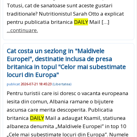
Totusi, cat de sanatoase sunt aceste gustari
traditionale? Nutritionistul Sarah Otto a explicat
pentru publicatia britanica
DAILY
Mail […]
...continuare.
Cat costa un sezlong in "Maldivele
Europei", destinatie inclusa de presa
britanica in topul "Celor mai subestimate
locuri din Europa"
publicat
2026-07-21 18:45:23
(
Libertatea
)
Pentru turistii care isi doresc o vacanta europeana
iesita din comun, Albania ramane o bijutere
ascunsa care merita descoperita. Publicatia
britanica
DAILY
Mail a adaugat Ksamil, statiunea
albaneza denumita „Maldivele Europei” in top 10
„Cele mai subestimate locuri din Europa”. Numele