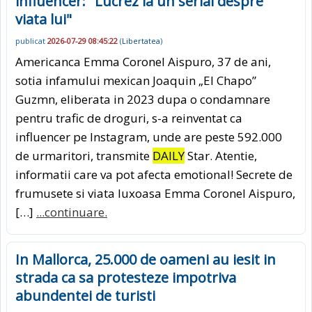
influencer: "Lucrez la un serial despre
viata lui"
publicat
2026-07-29 08:45:22
(
Libertatea
)
Americanca Emma Coronel Aispuro, 37 de ani,
sotia infamului mexican Joaquin „El Chapo”
Guzmn, eliberata in 2023 dupa o condamnare
pentru trafic de droguri, s-a reinventat ca
influencer pe Instagram, unde are peste 592.000
de urmaritori, transmite
DAILY
Star. Atentie,
informatii care va pot afecta emotional! Secrete de
frumusete si viata luxoasa Emma Coronel Aispuro,
[…]
...continuare.
In Mallorca, 25.000 de oameni au iesit in
strada ca sa protesteze impotriva
abundentei de turisti