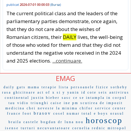
publicat
2026-07-01 00:00:03
(
Bursa
)
The current political class and the leaders of the
parliamentary parties demonstrate, once again,
that they do not care about the wishes of
Romanian citizens, their
DAILY
lives, the well-being
of those who voted for them and that they did not
understand the negative vote received in the 2024
and 2025 elections.
...continuare.
EMAG
daily
gats
mama
terapie
lista
persoanele fizice
sotheby
rasa
ghicitoare
act of
x si y
yanin
id cote
seis
antivirus
continental
justin bieber
sasc
ce se intampla in corpul
tau
vidio
triunghi
caise
ine pm
scutirea de impozit
medicina
chei
neveste
la minima
chifor
service center
brasov
france foot
cosel
numar total
e boys
orasul
horoscop
braila
castele
bogdan dr
luna nou
isense
turturi
necuvantatoare
cornelia rednic
mitropol