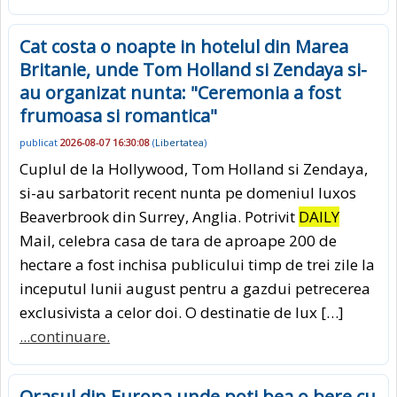
Cat costa o noapte in hotelul din Marea
Britanie, unde Tom Holland si Zendaya si-
au organizat nunta: "Ceremonia a fost
frumoasa si romantica"
publicat
2026-08-07 16:30:08
(
Libertatea
)
Cuplul de la Hollywood, Tom Holland si Zendaya,
si-au sarbatorit recent nunta pe domeniul luxos
Beaverbrook din Surrey, Anglia. Potrivit
DAILY
Mail, celebra casa de tara de aproape 200 de
hectare a fost inchisa publicului timp de trei zile la
inceputul lunii august pentru a gazdui petrecerea
exclusivista a celor doi. O destinatie de lux […]
...continuare.
Orasul din Europa unde poti bea o bere cu