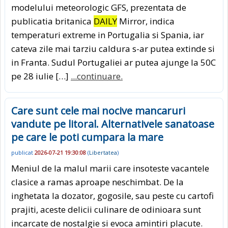
modelului meteorologic GFS, prezentata de
publicatia britanica
DAILY
Mirror, indica
temperaturi extreme in Portugalia si Spania, iar
cateva zile mai tarziu caldura s-ar putea extinde si
in Franta. Sudul Portugaliei ar putea ajunge la 50C
pe 28 iulie […]
...continuare.
Care sunt cele mai nocive mancaruri
vandute pe litoral. Alternativele sanatoase
pe care le poti cumpara la mare
publicat
2026-07-21 19:30:08
(
Libertatea
)
Meniul de la malul marii care insoteste vacantele
clasice a ramas aproape neschimbat. De la
inghetata la dozator, gogosile, sau peste cu cartofi
prajiti, aceste delicii culinare de odinioara sunt
incarcate de nostalgie si evoca amintiri placute.