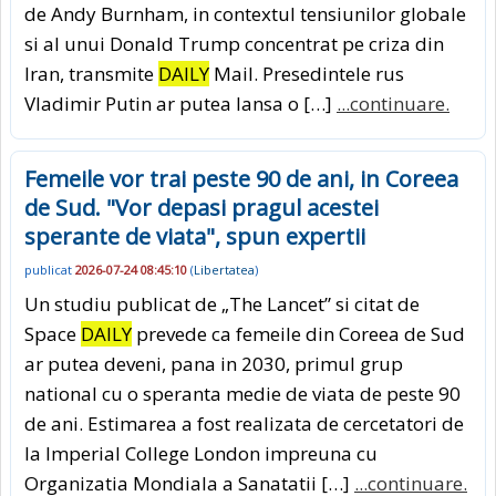
de Andy Burnham, in contextul tensiunilor globale
si al unui Donald Trump concentrat pe criza din
Iran, transmite
DAILY
Mail. Presedintele rus
Vladimir Putin ar putea lansa o […]
...continuare.
Femeile vor trai peste 90 de ani, in Coreea
de Sud. "Vor depasi pragul acestei
sperante de viata", spun expertii
publicat
2026-07-24 08:45:10
(
Libertatea
)
Un studiu publicat de „The Lancet” si citat de
Space
DAILY
prevede ca femeile din Coreea de Sud
ar putea deveni, pana in 2030, primul grup
national cu o speranta medie de viata de peste 90
de ani. Estimarea a fost realizata de cercetatori de
la Imperial College London impreuna cu
Organizatia Mondiala a Sanatatii […]
...continuare.