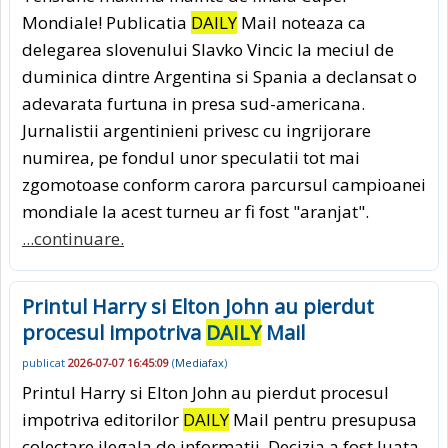
Mondiale! Publicatia
DAILY
Mail noteaza ca
delegarea slovenului Slavko Vincic la meciul de
duminica dintre Argentina si Spania a declansat o
adevarata furtuna in presa sud-americana.
Jurnalistii argentinieni privesc cu ingrijorare
numirea, pe fondul unor speculatii tot mai
zgomotoase conform carora parcursul campioanei
mondiale la acest turneu ar fi fost "aranjat".
...continuare.
Printul Harry si Elton John au pierdut
procesul impotriva
DAILY
Mail
publicat
2026-07-07 16:45:09
(
Mediafax
)
Printul Harry si Elton John au pierdut procesul
impotriva editorilor
DAILY
Mail pentru presupusa
colectare ilegala de informatii. Decizia a fost luata