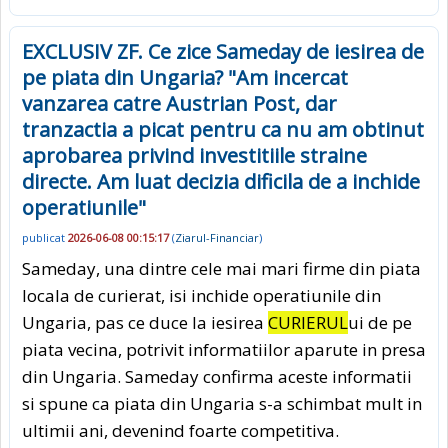
EXCLUSIV ZF. Ce zice Sameday de iesirea de
pe piata din Ungaria? "Am incercat
vanzarea catre Austrian Post, dar
tranzactia a picat pentru ca nu am obtinut
aprobarea privind investitiile straine
directe. Am luat decizia dificila de a inchide
operatiunile"
publicat
2026-06-08 00:15:17
(
Ziarul-Financiar
)
Sameday, una dintre cele mai mari firme din piata
locala de curierat, isi inchide operatiunile din
Ungaria, pas ce duce la iesirea
CURIERUL
ui de pe
piata vecina, potrivit informatiilor aparute in presa
din Ungaria. Sameday confirma aceste informatii
si spune ca piata din Ungaria s-a schimbat mult in
ultimii ani, devenind foarte competitiva.