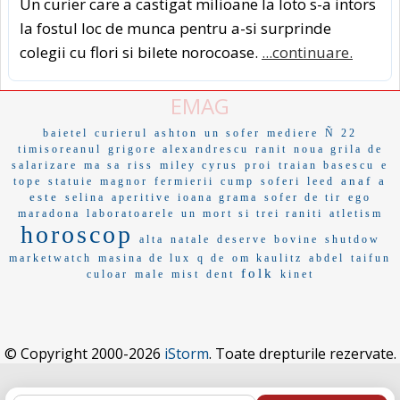
Un curier care a castigat milioane la loto s-a intors
la fostul loc de munca pentru a-si surprinde
colegii cu flori si bilete norocoase.
...continuare.
EMAG
baietel
curierul
ashton
un sofer
mediere
Ñ 22
timisoreanul
grigore alexandrescu
ranit
noua grila de
salarizare
ma sa
riss
miley cyrus
proi
traian basescu
e
anaf
a
tope
statuie
magnor
fermierii
cump
soferi
leed
este
selina
aperitive
ioana grama
sofer de tir
ego
maradona
laboratoarele
un mort si trei raniti
atletism
horoscop
alta
natale
deserve
bovine
shutdow
marketwatch
masina de lux
q de
om kaulitz
abdel
taifun
folk
culoar
male
mist
dent
kinet
© Copyright 2000-2026
iStorm
. Toate drepturile rezervate.