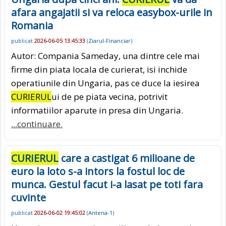
afara angajatii si va reloca easybox-urile in
Romania
publicat
2026-06-05 13:45:33
(
Ziarul-Financiar
)
Autor: Compania Sameday, una dintre cele mai
firme din piata locala de curierat, isi inchide
operatiunile din Ungaria, pas ce duce la iesirea
CURIERUL
ui de pe piata vecina, potrivit
informatiilor aparute in presa din Ungaria.
...continuare.
CURIERUL
care a castigat 6 milioane de
euro la loto s-a intors la fostul loc de
munca. Gestul facut i-a lasat pe toti fara
cuvinte
publicat
2026-06-02 19:45:02
(
Antena-1
)