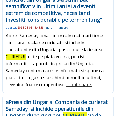
semnificativ in ultimii ani si a devenit
extrem de competitiva, necesitand
investitii considerabile pe termen lung"
publicat
2026-06-05 15:45:33
(
Ziarul-Financiar
)
Autor: Sameday, una dintre cele mai mari firme
din piata locala de curierat, isi inchide
operatiunile din Ungaria, pas ce duce la iesirea
CURIERUL
ui de pe piata vecina, potrivit
informatiilor aparute in presa din Ungaria.
Sameday confirma aceste informatii si spune ca
piata din Ungaria s-a schimbat mult in ultimii,
devenind foarte competitiva.
...continuare.
aPresa din Ungaria: Compania de curierat
Sameday isi inchide operatiunile din
Ungaria dupa cinci ani.
CURIERUL
va da