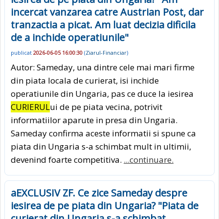
incercat vanzarea catre Austrian Post, dar
tranzactia a picat. Am luat decizia dificila
de a inchide operatiunile"
publicat
2026-06-05 16:00:30
(
Ziarul-Financiar
)
Autor: Sameday, una dintre cele mai mari firme
din piata locala de curierat, isi inchide
operatiunile din Ungaria, pas ce duce la iesirea
CURIERUL
ui de pe piata vecina, potrivit
informatiilor aparute in presa din Ungaria.
Sameday confirma aceste informatii si spune ca
piata din Ungaria s-a schimbat mult in ultimii,
devenind foarte competitiva.
...continuare.
aEXCLUSIV ZF. Ce zice Sameday despre
iesirea de pe piata din Ungaria? "Piata de
curierat din Ungaria s-a schimbat