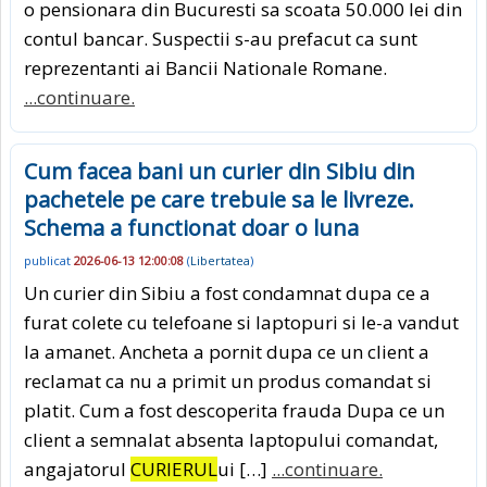
o pensionara din Bucuresti sa scoata 50.000 lei din
contul bancar. Suspectii s-au prefacut ca sunt
reprezentanti ai Bancii Nationale Romane.
...continuare.
Cum facea bani un curier din Sibiu din
pachetele pe care trebuie sa le livreze.
Schema a functionat doar o luna
publicat
2026-06-13 12:00:08
(
Libertatea
)
Un curier din Sibiu a fost condamnat dupa ce a
furat colete cu telefoane si laptopuri si le-a vandut
la amanet. Ancheta a pornit dupa ce un client a
reclamat ca nu a primit un produs comandat si
platit. Cum a fost descoperita frauda Dupa ce un
client a semnalat absenta laptopului comandat,
angajatorul
CURIERUL
ui […]
...continuare.