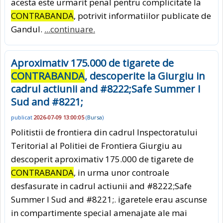
acesta este urmarit penal pentru complicitate la
CONTRABANDA
, potrivit informatiilor publicate de
Gandul.
...continuare.
Aproximativ 175.000 de tigarete de
CONTRABANDA
, descoperite la Giurgiu in
cadrul actiunii and #8222;Safe Summer I
Sud and #8221;
publicat
2026-07-09 13:00:05
(
Bursa
)
Politistii de frontiera din cadrul Inspectoratului
Teritorial al Politiei de Frontiera Giurgiu au
descoperit aproximativ 175.000 de tigarete de
CONTRABANDA
, in urma unor controale
desfasurate in cadrul actiunii and #8222;Safe
Summer I Sud and #8221;. igaretele erau ascunse
in compartimente special amenajate ale mai