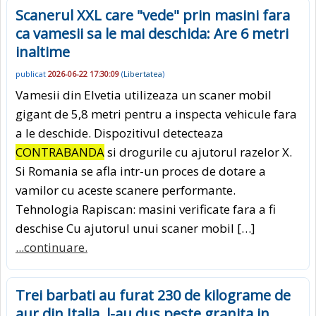
Scanerul XXL care "vede" prin masini fara
ca vamesii sa le mai deschida: Are 6 metri
inaltime
publicat
2026-06-22 17:30:09
(
Libertatea
)
Vamesii din Elvetia utilizeaza un scaner mobil
gigant de 5,8 metri pentru a inspecta vehicule fara
a le deschide. Dispozitivul detecteaza
CONTRABANDA
si drogurile cu ajutorul razelor X.
Si Romania se afla intr-un proces de dotare a
vamilor cu aceste scanere performante.
Tehnologia Rapiscan: masini verificate fara a fi
deschise Cu ajutorul unui scaner mobil […]
...continuare.
Trei barbati au furat 230 de kilograme de
aur din Italia, l-au dus peste granita in