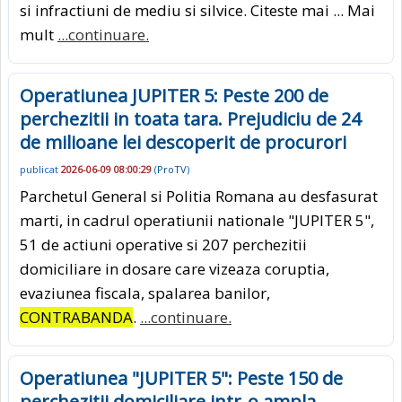
si infractiuni de mediu si silvice. Citeste mai ... Mai
mult
...continuare.
Operatiunea JUPITER 5: Peste 200 de
perchezitii in toata tara. Prejudiciu de 24
de milioane lei descoperit de procurori
publicat
2026-06-09 08:00:29
(
ProTV
)
Parchetul General si Politia Romana au desfasurat
marti, in cadrul operatiunii nationale "JUPITER 5",
51 de actiuni operative si 207 perchezitii
domiciliare in dosare care vizeaza coruptia,
evaziunea fiscala, spalarea banilor,
CONTRABANDA
.
...continuare.
Operatiunea "JUPITER 5": Peste 150 de
perchezitii domiciliare intr-o ampla