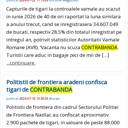
publicat
2026-07-22 11:15:09
(
Income-Magazine
)
Capturile de tigari la controalele vamale au scazut
in iunie 2026 de 40 de ori raportat la luna similara
a anului trecut, cand se inregistrasera 34.607.049
de bucati, respectiv 28,5% din totalul inregistrat pe
intregul an, potrivit statisticilor Autoritatii Vamale
Romane (AVR). ‘Vacanta nu scuza
CONTRABANDA
.
Turistii care aduc in bagaje zeci de mii de […]
...continuare.
Politistii de frontiera aradeni confisca
tigari de
CONTRABANDA
publicat
2026-07-10 13:30:03
(
Bursa
)
Politistii de frontiera din cadrul Sectorului Politiei
de Frontiera Nadlac au confiscat aproximativ
2.900 pachete de tigari, in valoare de peste 88.000