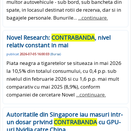
multor autovehicule - sub bord, sub bancheta din
spate, in locasul destinat rotii de rezerva, dar si in
bagajele personale. Bunurile...
...continuare.
Novel Research:
CONTRABANDA
, nivel
relativ constant in mai
publicat
2026-07-05 16:00:03
(
Bursa
)
Piata neagra a tigaretelor se situeaza in mai 2026
la 10,5% din totalul consumului, cu 0,4 p.p. sub
nivelul din februarie 2026 si cu 1,6 p.p. mai mult
comparativ cu mai 2025 (8,9%), conform
companiei de cercetare Novel
...continuare.
Autoritatile din Singapore iau masuri intr-
un dosar privind
CONTRABANDA
cu GPU-
uri Nvidia catre China