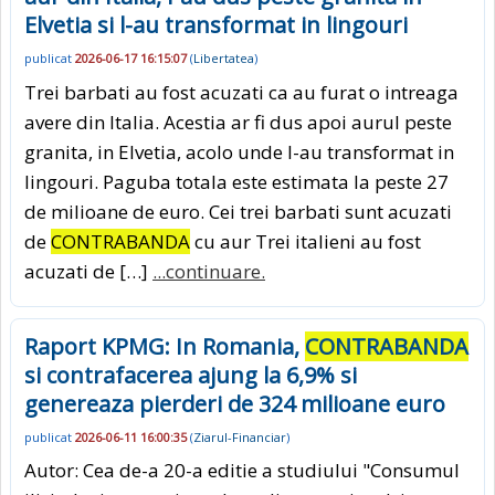
Elvetia si l-au transformat in lingouri
publicat
2026-06-17 16:15:07
(
Libertatea
)
Trei barbati au fost acuzati ca au furat o intreaga
avere din Italia. Acestia ar fi dus apoi aurul peste
granita, in Elvetia, acolo unde l-au transformat in
lingouri. Paguba totala este estimata la peste 27
de milioane de euro. Cei trei barbati sunt acuzati
de
CONTRABANDA
cu aur Trei italieni au fost
acuzati de […]
...continuare.
Raport KPMG: In Romania,
CONTRABANDA
si contrafacerea ajung la 6,9% si
genereaza pierderi de 324 milioane euro
publicat
2026-06-11 16:00:35
(
Ziarul-Financiar
)
Autor: Cea de-a 20-a editie a studiului "Consumul