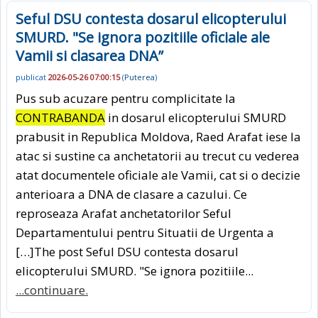
Seful DSU contesta dosarul elicopterului
SMURD. "Se ignora pozitiile oficiale ale
Vamii si clasarea DNA”
publicat
2026-05-26 07:00:15
(
Puterea
)
Pus sub acuzare pentru complicitate la
CONTRABANDA
in dosarul elicopterului SMURD
prabusit in Republica Moldova, Raed Arafat iese la
atac si sustine ca anchetatorii au trecut cu vederea
atat documentele oficiale ale Vamii, cat si o decizie
anterioara a DNA de clasare a cazului. Ce
reproseaza Arafat anchetatorilor Seful
Departamentului pentru Situatii de Urgenta a
[…]The post Seful DSU contesta dosarul
elicopterului SMURD. "Se ignora pozitiile...
...continuare.