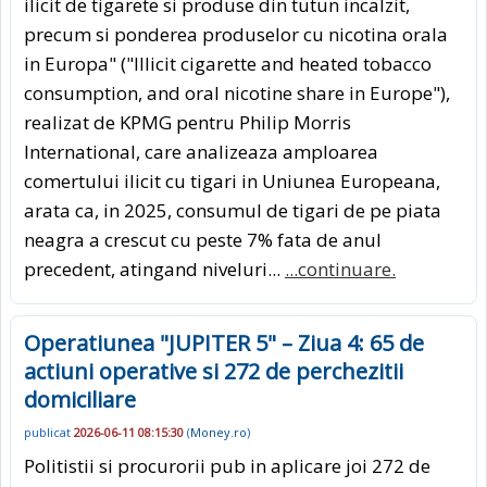
ilicit de tigarete si produse din tutun incalzit,
precum si ponderea produselor cu nicotina orala
in Europa" ("Illicit cigarette and heated tobacco
consumption, and oral nicotine share in Europe"),
realizat de KPMG pentru Philip Morris
International, care analizeaza amploarea
comertului ilicit cu tigari in Uniunea Europeana,
arata ca, in 2025, consumul de tigari de pe piata
neagra a crescut cu peste 7% fata de anul
precedent, atingand niveluri...
...continuare.
Operatiunea "JUPITER 5" – Ziua 4: 65 de
actiuni operative si 272 de perchezitii
domiciliare
publicat
2026-06-11 08:15:30
(
Money.ro
)
Politistii si procurorii pub in aplicare joi 272 de