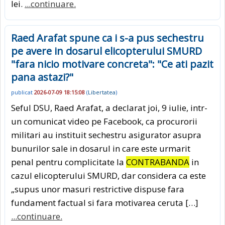
lei.
...continuare.
Raed Arafat spune ca i s-a pus sechestru
pe avere in dosarul elicopterului SMURD
"fara nicio motivare concreta": "Ce ati pazit
pana astazi?"
publicat
2026-07-09 18:15:08
(
Libertatea
)
Seful DSU, Raed Arafat, a declarat joi, 9 iulie, intr-
un comunicat video pe Facebook, ca procurorii
militari au instituit sechestru asigurator asupra
bunurilor sale in dosarul in care este urmarit
penal pentru complicitate la
CONTRABANDA
in
cazul elicopterului SMURD, dar considera ca este
„supus unor masuri restrictive dispuse fara
fundament factual si fara motivarea ceruta […]
...continuare.