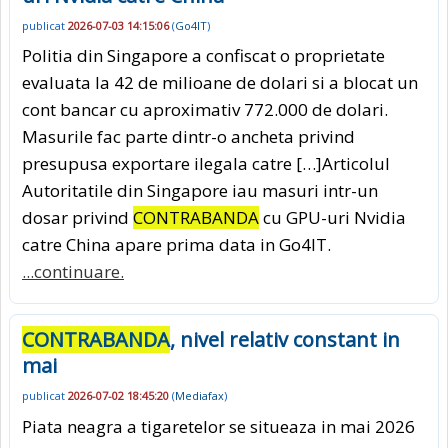
publicat
2026-07-03 14:15:06
(
Go4IT
)
Politia din Singapore a confiscat o proprietate
evaluata la 42 de milioane de dolari si a blocat un
cont bancar cu aproximativ 772.000 de dolari.
Masurile fac parte dintr-o ancheta privind
presupusa exportare ilegala catre […]Articolul
Autoritatile din Singapore iau masuri intr-un
dosar privind
CONTRABANDA
cu GPU-uri Nvidia
catre China apare prima data in Go4IT.
...continuare.
CONTRABANDA
, nivel relativ constant in
mai
publicat
2026-07-02 18:45:20
(
Mediafax
)
Piata neagra a tigaretelor se situeaza in mai 2026