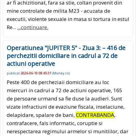
ar fi achizitionat, fara sa stie, coltan provenit din
mine controlate de milita M23 - acuzata de
executii, violente sexuale in masa si tortura in estul
Re...
...continuare.
Operatiunea "JUPITER 5" - Ziua 3: – 416 de
perchezitii domiciliare in cadrul a 72 de
actiuni operative
publicat
2026-06-10 08:45:31
(
Money.ro
)
Peste 400 de percheziaii domiciliare au loc
miercuri in cadrul a 72 de actiuni operative, 165
de persoane urmand sa fie duse la audieri. Sunt
vizate infractiuni de evaziune fiscala, inselaciune,
delapidare, spalare de bani,
CONTRABANDA
,
contrafacere, fals informatic, coruptie si
nerespectarea regimului armelor si munitiilor, dar