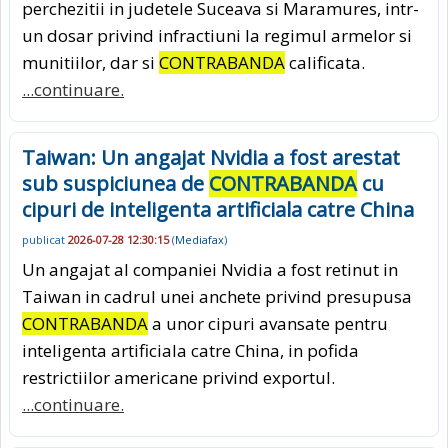
perchezitii in judetele Suceava si Maramures, intr-
un dosar privind infractiuni la regimul armelor si
munitiilor, dar si
CONTRABANDA
calificata.
...continuare.
Taiwan: Un angajat Nvidia a fost arestat
sub suspiciunea de
CONTRABANDA
cu
cipuri de inteligenta artificiala catre China
publicat
2026-07-28 12:30:15
(
Mediafax
)
Un angajat al companiei Nvidia a fost retinut in
Taiwan in cadrul unei anchete privind presupusa
CONTRABANDA
a unor cipuri avansate pentru
inteligenta artificiala catre China, in pofida
restrictiilor americane privind exportul.
...continuare.