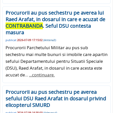
Procurorii au pus sechestru pe averea lui
Raed Arafat, in dosarul in care e acuzat de
CONTRABANDA
. Seful DSU contesta
masura
publicat
2026-07-09 17:15:02
(
Antena3
)
Procurorii Parchetului Militar au pus sub
sechestru mai multe bunuri si imobile care apartin
sefului Departamentului pentru Situatii Speciale
(DSU), Raed Arafat, in dosarul in care acesta este
acuzat de...
...continuare.
Procurorii au pus sechestru pe averea
sefului DSU Raed Arafat in dosarul privind
elicopterul SMURD
publicat
2026-07-09 16:30:03
(
Adevarul
)