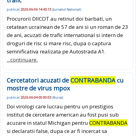
trafic
publicat
2026-06-06 14:45:13
(
Jurnalul-National
)
Procurorii DIICOT au retinut doi barbati, un
cetatean ucrainean de 57 de ani si un roman de 23
de ani, acuzati de trafic international si intern de
droguri de risc si mare risc, dupa o captura
semnificativa realizata pe Autostrada A1.
...continuare.
Cercetatori acuzati de
CONTRABANDA
cu
mostre de virus mpox
publicat
2026-06-04 00:00:03
(
Bursa
)
Doi virologi care lucrau pentru un prestigios
institut de cercetare american au fost pusi sub
acuzare in statul Michigan pentru
CONTRABANDA
si declaratii false, dupa ce ar fi incercat sa