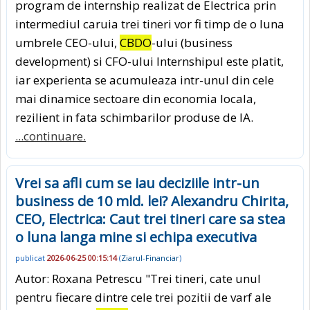
program de internship realizat de Electrica prin
intermediul caruia trei tineri vor fi timp de o luna
umbrele CEO-ului,
CBDO
-ului (business
development) si CFO-ului Internshipul este platit,
iar experienta se acumuleaza intr-unul din cele
mai dinamice sectoare din economia locala,
rezilient in fata schimbarilor produse de IA.
...continuare.
Vrei sa afli cum se iau deciziile intr-un
business de 10 mld. lei? Alexandru Chirita,
CEO, Electrica: Caut trei tineri care sa stea
o luna langa mine si echipa executiva
publicat
2026-06-25 00:15:14
(
Ziarul-Financiar
)
Autor: Roxana Petrescu "Trei tineri, cate unul
pentru fiecare dintre cele trei pozitii de varf ale