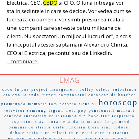
Electrica. CEO,
CBDO
si CFO. O luna intreaga vor
sta in sedintele in care se decide. Vor vedea cum se
lucreaza cu oamenii, vor simti presiunea reala a
unei companii care serveste patru milioane de
clienti. Nu spectatori. In mijlocul lucrurilor", a scris
la inceputul acestei saptamani Alexandru Chirita,
CEO al Electrica, pe contul sau de LinkedIn.
...continuare.
EMAG
cbdo
la pas
project management
volley
celebr
autostrada
craiova
la anda
turned
campionatul european de baschet
horoscop
promenada
memorie ram
netopia
tiene si
televizor samsung
lagrati
nelu pop
pensionarii militari
ernardo
interactiv
ce inseamna din
babe
tine respiratia
respirator
stazi
nora de
anda
la milano
forge
used
oamenii de stiinta
carte funciara
klein
siad
tudorel
debate
sotia
c co
relatii cu clientii
care at
tractor
numere
care este e
cnir
romsil
para a
sa nu o
podul