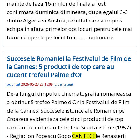
inainte de faza 16-imilor de finala a fost
confirmata duminica dimineata, dupa egalul 3-3
dintre Algeria si Austria, rezultat care a impins
echipa in afara primelor opt locuri pentru cele mai
bune echipe de pe locul trei. ...
...continuare.
Succesele Romaniei la Festivalul de Film de
la Cannes: 5 productii de top care au
cucerit trofeul Palme d’Or
publicat
2026-05-23 23:15:09
(
Libertatea
)
De-a lungul timpului, cinematografia romaneasca
a obtinut 5 trofee Palme d’Or la Festivalul de Film
de la Cannes. Succesele istorice ale Romaniei pe
Croazeta evidentiaza cele cinci productii de top
care au cucerit marele trofeu. Scurta istorie (1957)
- Regia: Ion Popescu Gopo
CANTECE
le Renasterii