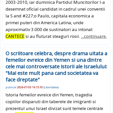
2003-2010, iar duminica Partidul Muncitorilor l-a
desemnat oficial candidat in cadrul unei conventii
la S and #227;o Paulo, capitala economica a
primei puteri din America Latina, unde
aproximativ 3.000 de sustinatori au intonat
CANTECE
si au fluturat steaguri rosii.
...continuare.
O scriitoare celebra, despre drama uitata a
femeilor evreice din Yemen si una dintre
cele mai controversate istorii ale Israelului:
"Mai este mult pana cand societatea va
face dreptate"
publicat
2026-07-03 16:15:10
(
Libertatea
)
Istoria femeilor evreice din Yemen, tragedia
copiilor disparuti din taberele de imigranti si
prezentul unui Israel divizat sunt temele centrale