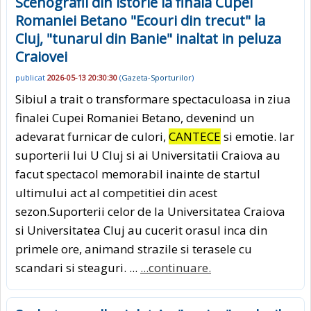
Scenografii din istorie la finala Cupei
Romaniei Betano "Ecouri din trecut" la
Cluj, "tunarul din Banie" inaltat in peluza
Craiovei
publicat
2026-05-13 20:30:30
(
Gazeta-Sporturilor
)
Sibiul a trait o transformare spectaculoasa in ziua
finalei Cupei Romaniei Betano, devenind un
adevarat furnicar de culori,
CANTECE
si emotie. Iar
suporterii lui U Cluj si ai Universitatii Craiova au
facut spectacol memorabil inainte de startul
ultimului act al competitiei din acest
sezon.Suporterii celor de la Universitatea Craiova
si Universitatea Cluj au cucerit orasul inca din
primele ore, animand strazile si terasele cu
scandari si steaguri. ...
...continuare.