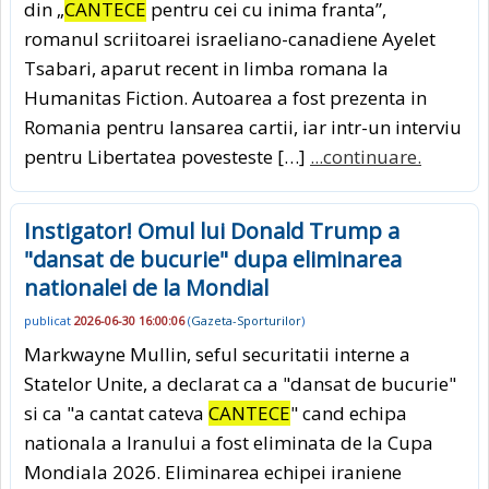
din „
CANTECE
pentru cei cu inima franta”,
romanul scriitoarei israeliano-canadiene Ayelet
Tsabari, aparut recent in limba romana la
Humanitas Fiction. Autoarea a fost prezenta in
Romania pentru lansarea cartii, iar intr-un interviu
pentru Libertatea povesteste […]
...continuare.
Instigator! Omul lui Donald Trump a
"dansat de bucurie" dupa eliminarea
nationalei de la Mondial
publicat
2026-06-30 16:00:06
(
Gazeta-Sporturilor
)
Markwayne Mullin, seful securitatii interne a
Statelor Unite, a declarat ca a "dansat de bucurie"
si ca "a cantat cateva
CANTECE
" cand echipa
nationala a Iranului a fost eliminata de la Cupa
Mondiala 2026. Eliminarea echipei iraniene