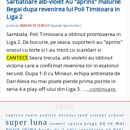
Sarbatoare alb-violet Au "aprins" malurile
Begai dupa revenirea lui Poli Timisoara in
Liga 2
publicat
2026-05-10 12:00:27
(
Gazeta-Sporturilor
)
Sambata, Poli Timisoara a obtinut promovarea in
Liga 2. De bucurie, pe seara, suporterii au "aprins"
orasul cu torte si l-au trezit cu scandari si
CANTECE
.Seara trecuta, alb-violetii au obtinut
victoria care a confirmat revenirea lor in esalonul
secund. Dupa 1-0 cu Minaur, echipa antrenata de
Dan Alexa nu mai poate pierde prima pozitie in
seria 4 a play-off-ului din Liga 3. ...
...continuare.
EMAG
cantece
toate zodiile
nicolai tand
restant
school
super luna
nu se mai
sparta praga
teamnet
poate
inima
bordo
dn 2
cnir
au bani
copenhagen