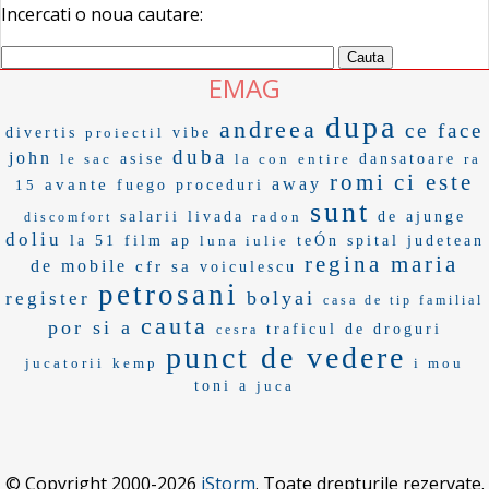
Incercati o noua cautare:
EMAG
dupa
andreea
ce face
divertis
proiectil
vibe
duba
john
le sac
asise
la con
entire
dansatoare
ra
romi
ci este
away
avante
15
fuego
proceduri
sunt
salarii
livada
radon
de ajunge
discomfort
doliu
la 51
film ap
luna iulie
teÓn
spital judetean
regina maria
de mobile
cfr sa
voiculescu
petrosani
bolyai
register
casa de tip familial
cauta
por si a
traficul de droguri
cesra
punct de vedere
jucatorii
kemp
i mou
toni a
juca
© Copyright 2000-2026
iStorm
. Toate drepturile rezervate.