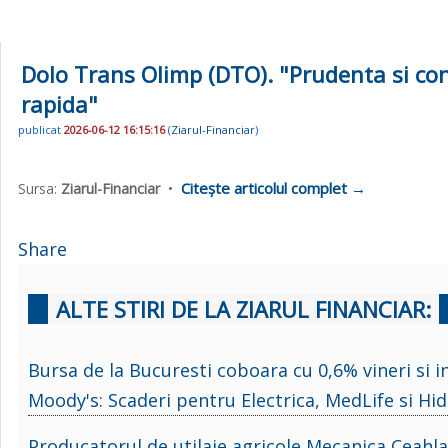
Dolo Trans Olimp (DTO). "Prudenta si co
rapida"
publicat
2026-06-12 16:15:16
(
Ziarul-Financiar
)
Citește articolul complet →
Sursa:
Ziarul-Financiar
•
Share
ALTE STIRI DE LA ZIARUL FINANCIAR:
Bursa de la Bucuresti coboara cu 0,6% vineri si 
Moody's: Scaderi pentru Electrica, MedLife si Hid
Producatorul de utilaje agricole Mecanica Ceahlau