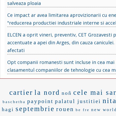
salveaza ploaia
Ce impact ar avea limitarea aprovizionarii cu en
"reducerea productiei industriale interne si acce
ELCEN a oprit vineri, preventiv, CET Grozavesti p
accentuate a apei din Arges, din cauza caniculei. 
afectati
Opt companii romanesti sunt incluse in cea mai 
clasamentul companiilor de tehnologie cu cea mai
cartier
la nord
cele mai sa
noñ
nit
paypoint
palatul justitiei
baschetba
septembrie
rouen
hagi
new worl
be fre