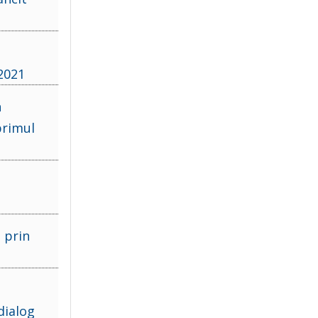
 2021
n
primul
 prin
dialog