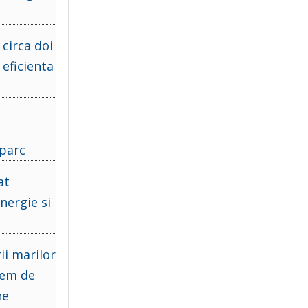
circa doi
 eficienta
 parc
at
nergie si
ii marilor
vem de
ne