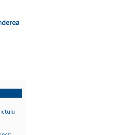
inderea
ictului
ancit