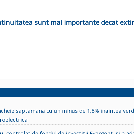
ntinuitatea sunt mai importante decat ext
incheie saptamana cu un minus de 1,8% inaintea verd
roelectrica
, controlat de fondul de investitii Evergent, si-a ad