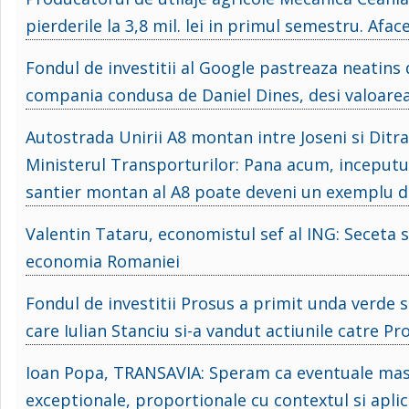
pierderile la 3,8 mil. lei in primul semestru. Afac
Fondul de investitii al Google pastreaza neatins 
compania condusa de Daniel Dines, desi valoarea sa
Autostrada Unirii A8 montan intre Joseni si Ditr
Ministerul Transporturilor: Pana acum, inceputul
santier montan al A8 poate deveni un exemplu de
Valentin Tataru, economistul sef al ING: Seceta s
economia Romaniei
Fondul de investitii Prosus a primit unda verde 
care Iulian Stanciu si-a vandut actiunile catre 
Ioan Popa, TRANSAVIA: Speram ca eventuale masu
exceptionale, proportionale cu contextul si aplic