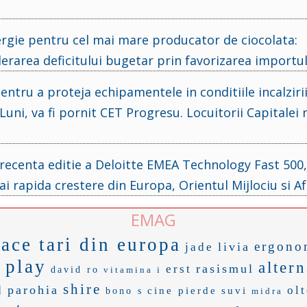
ergie pentru cel mai mare producator de ciocolata:
lerarea deficitului bugetar prin favorizarea importul
entru a proteja echipamentele in conditiile incalziri
Luni, va fi pornit CET Progresu. Locuitorii Capitalei
recenta editie a Deloitte EMEA Technology Fast 500,
 rapida crestere din Europa, Orientul Mijlociu si Af
EMAG
race tari din europa
ergono
livia
jade
a
play
altern
rasismul
erst
david ro
vitamina i
shire
parohia
d
ol
cine pierde
suvi
bono s
midra