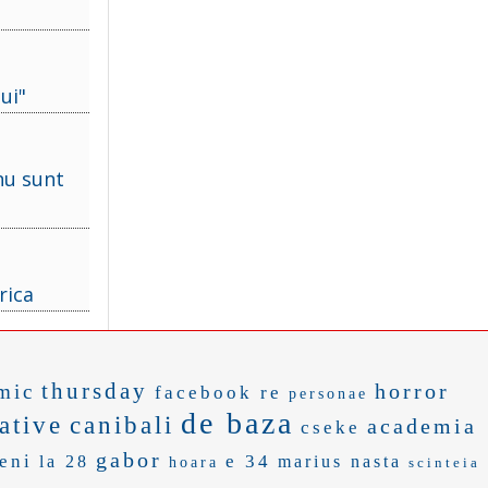
ui"
i
 nu sunt
rica
thursday
horror
mic
facebook re
personae
de baza
ative
canibali
academia
cseke
gabor
teni
e 34
la 28
marius nasta
hoara
scinteia