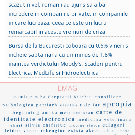
scazut nivel, romanii au ajuns sa aiba
incredere in companiile private, in companiile
in care lucreaza, ceea ce este un lucru
remarcabil in aceste vremuri de criza
Bursa de la Bucuresti coboara cu 0,6% vineri si
incheie saptamana cu un minus de 1,8%
inaintea verdictului Moody's: Scaderi pentru
Electrica, MedLife si Hidroelectrica
EMAG
camine
dreptatii
consiliere
m ba
halchiu
apropia
r de tar
psihologica
patriarh
electus
carte de
beginning
amika
mect
croissan
identitate electronica
medicina veterinara
calugari
silvia chifiriuc
ehart
nicolae stoica
leidos
exista
victor rebengiuc
akcent
ah du
ttha