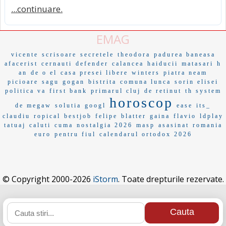
...continuare.
EMAG
vicente
scrisoare
secretele
theodora
padurea baneasa
afacerist
cernauti
defender
calancea
haiducii
matasari
h
an
de o el
casa presei libere
winters
piatra neam
picioare
sagu
gogan
bistrita
comuna lunca
sorin elisei
politica va
first bank
primarul cluj
de retinut
th system
horoscop
de megaw
solutia
googl
ease
its_
claudiu
ropical
bestjob
felipe
blatter
gaina
flavio
ldplay
tatuaj
caluti
cuma
nostalgia 2026
masp
asasinat
romania
euro
pentru fiul
calendarul ortodox 2026
© Copyright 2000-2026
iStorm
. Toate drepturile rezervate.