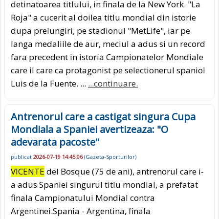
detinatoarea titlului, in finala de la New York. "La
Roja" a cucerit al doilea titlu mondial din istorie
dupa prelungiri, pe stadionul "MetLife", iar pe
langa medaliile de aur, meciul a adus si un record
fara precedent in istoria Campionatelor Mondiale
care il care ca protagonist pe selectionerul spaniol
Luis de la Fuente. ...
...continuare.
Antrenorul care a castigat singura Cupa
Mondiala a Spaniei avertizeaza: "O
adevarata pacoste"
publicat
2026-07-19 14:45:06
(
Gazeta-Sporturilor
)
VICENTE
del Bosque (75 de ani), antrenorul care i-
a adus Spaniei singurul titlu mondial, a prefatat
finala Campionatului Mondial contra
Argentinei.Spania - Argentina, finala