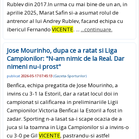
Rublev din 2017.In urma cu mai bine de un an, in
aprilie 2025, Marat Safin si-a asumat rolul de
antrenor al lui Andrey Rublev, facand echipa cu
ibericul Fernando
VICENTE
. ...
...continuare.
Jose Mourinho, dupa ce a ratat si Liga
Campionilor: "N-am nimic de la Real. Dar
nimeni nu-i prost"
publicat
2026-05-17 07:45:13
(
Gazeta-Sporturilor
)
Benfica, echipa pregatita de Jose Mourinho, a
invins cu 3-1 la Estoril, dar a ratat locul doi in
campionat si calificarea in preliminariile Ligii
Campionilor.Victoria Benficai la Estoril a fost in
zadar. Sporting n-a lasat sa-i scape ocazia de a
juca si la toamna in Liga Campionilor si a invins-o
cu 3-0 pe Gil
VICENTE
, pastrandu-si astfel