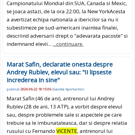
Campionatului Mondial din SUA, Canada si Mexic,
se joaca astazi, de la ora 22:00, la New YorkAcesta
a avertizat echipa nationala a ibericilor sa nu ii
subestimeze pe sud-americani inaintea finalei,
descriind adversarii drept o "adevarata pacoste" si
indemnand elevii...
...continuare.
Marat Safin, declaratie onesta despre
Andrey Rublev, elevul sau: "Ii lipseste
increderea in sine"
publicat
2026-06-22 18:15:06
(
Gazeta-Sporturilor
)
Marat Safin (46 de ani), antrenorul lui Andrey
Rublev (28 de ani, 13 ATP), a vorbit despre elevul
sau, despre problemele sale si aspectele pe care
trebuie sa le imbunatateasca, dar si despre relatia
rusului cu Fernando
VICENTE
, antrenorul lui