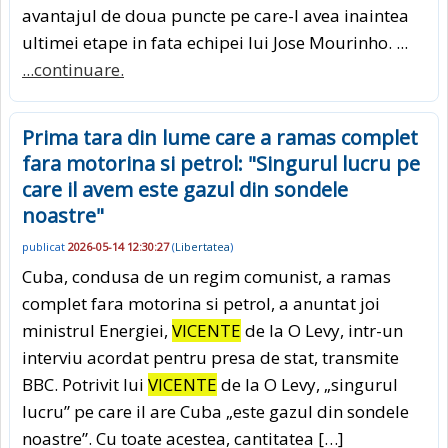
avantajul de doua puncte pe care-l avea inaintea
ultimei etape in fata echipei lui Jose Mourinho. ...
...continuare.
Prima tara din lume care a ramas complet
fara motorina si petrol: "Singurul lucru pe
care il avem este gazul din sondele
noastre"
publicat
2026-05-14 12:30:27
(
Libertatea
)
Cuba, condusa de un regim comunist, a ramas
complet fara motorina si petrol, a anuntat joi
ministrul Energiei,
VICENTE
de la O Levy, intr-un
interviu acordat pentru presa de stat, transmite
BBC. Potrivit lui
VICENTE
de la O Levy, „singurul
lucru” pe care il are Cuba „este gazul din sondele
noastre”. Cu toate acestea, cantitatea […]