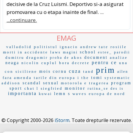
decisive de la Cruz Luismi. Deportivo si-a asigurat
promovarea cu o etapa inainte de final. ...
...continuare.
EMAG
valladolid
politistul
ignacio
andrew tate
rosiile
morti in accidente
laws
school
magini
estee_
parodii
dumitru dragomir
akos
document
analize
proba de
pentru ce
neaga
nicolin
cuplul
bora
decrete
una
prim
cuza
con
siciliene
mois
cornu
tand
aílen
fara amenda
tarile din europa
i the
tomi
systematic
addison
scandal sexual
motorola e
tragerea
program
monitor
sport
chat l
siegfried
rutina_se
des is
importanta
lemn s
waves
europa de nord
kuwai
© Copyright 2000-2026
iStorm
. Toate drepturile rezervate.