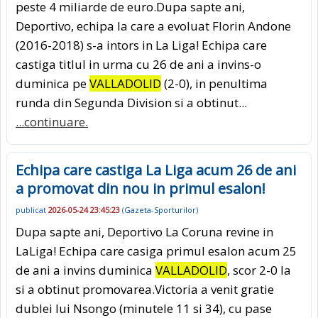
peste 4 miliarde de euro.Dupa sapte ani,
Deportivo, echipa la care a evoluat Florin Andone
(2016-2018) s-a intors in La Liga! Echipa care
castiga titlul in urma cu 26 de ani a invins-o
duminica pe
VALLADOLID
(2-0), in penultima
runda din Segunda Division si a obtinut...
...continuare.
Echipa care castiga La Liga acum 26 de ani
a promovat din nou in primul esalon!
publicat
2026-05-24 23:45:23
(
Gazeta-Sporturilor
)
Dupa sapte ani, Deportivo La Coruna revine in
LaLiga! Echipa care casiga primul esalon acum 25
de ani a invins duminica
VALLADOLID
, scor 2-0 la
si a obtinut promovarea.Victoria a venit gratie
dublei lui Nsongo (minutele 11 si 34), cu pase