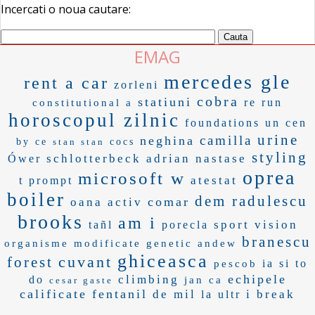
Incercati o noua cautare:
EMAG
mercedes gle
rent a car
zorleni
cobra
statiuni
re run
constitutional a
horoscopul zilnic
foundations
un cen
urine
camilla
neghina
by ce
stan stan
cocs
styling
schlotterbeck
adrian nastase
Ówer
oprea
microsoft w
atestat
t prompt
boiler
dem radulescu
comar
oana activ
brooks
am i
sport vision
tañl
porecla
branescu
organisme modificate genetic
andew
ghiceasca
cuvant
forest
ia si
to
pescob
echipele
climbing
do
jan ca
cesar gaste
calificate
fentanil
de mil
i break
la ultr