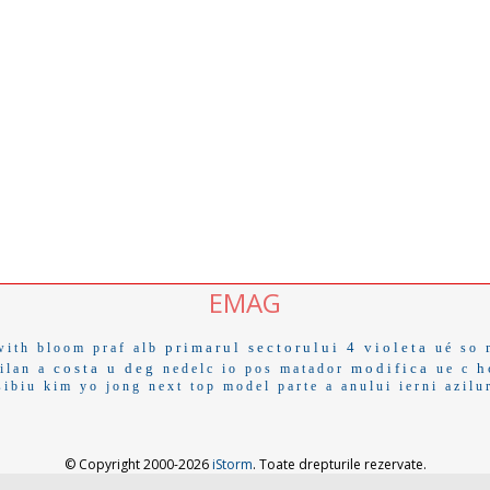
EMAG
primarul sectorului 4
violeta
with
bloom
praf alb
ué so
costa
u deg
modifica
h
ilan a
nedelc
io pos
matador
ue c
sibiu
kim yo jong
next top model
parte a anului
ierni
azilu
© Copyright 2000-2026
iStorm
. Toate drepturile rezervate.