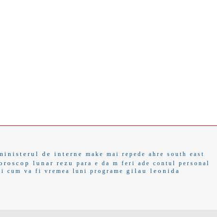
ministerul de interne
make
mai repede
ahre
south east
oroscop lunar
rezu
para e
da m
feri ade
contul personal
gilau
leonida
ri
cum va fi vremea luni
programe