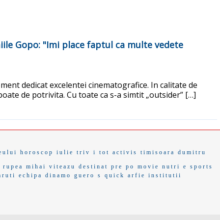
miile Gopo: "Imi place faptul ca multe vedete
ment dedicat excelentei cinematografice. In calitate de
oate de potrivita. Cu toate ca s-a simtit „outsider” […]
eului
horoscop iulie
triv
i tot
activis
timisoara
dumitru
rupea
mihai viteazu
destinat
pre po
movie
nutri
e sports
aruti
echipa dinamo
guero
s quick
arfie
institutii