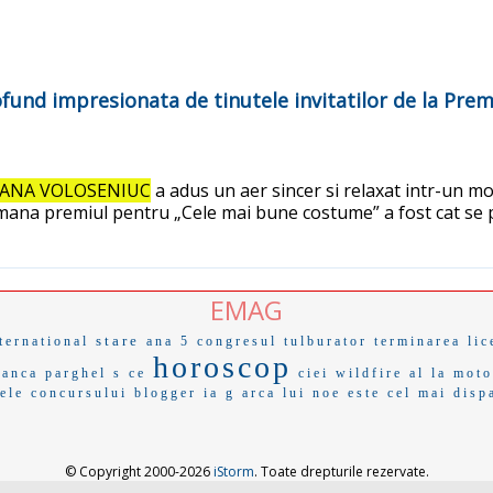
profund impresionata de tinutele invitatilor de la Pre
ANA VOLOSENIUC
a adus un aer sincer si relaxat intr-un mo
inmana premiul pentru „Cele mai bune costume” a fost cat se p
EMAG
stare
ternational
ana 5
congresul
tulburator
terminarea lic
horoscop
anca parghel
s ce
ciei
wildfire
al la moto
tele concursului
blogger
ia g
arca lui noe
este cel mai
disp
© Copyright 2000-2026
iStorm
. Toate drepturile rezervate.