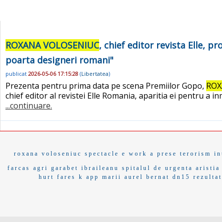
ROXANA VOLOSENIUC
, chief editor revista Elle, 
poarta designeri romani"
publicat
2026-05-06 17:15:28
(
Libertatea
)
Prezenta pentru prima data pe scena Premiilor Gopo,
ROX
chief editor al revistei Elle Romania, aparitia ei pentru a 
...continuare.
roxana voloseniuc
spectacle
e work
a prese
terorism in
farcas
agri
garabet ibraileanu
spitalul de urgenta
aristia
hurt
fares
k app
marii
aurel bernat
dn15
rezulta