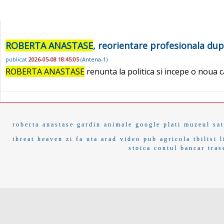
ROBERTA ANASTASE
, reorientare profesionala du
publicat
2026-05-08 18:45:05
(
Antena-1
)
ROBERTA ANASTASE
renunta la politica si incepe o noua 
roberta anastase
gardin
animale
google plati
muzeul sat
threat
heaven
zi fa
uta arad
video pub
agricola
tbilisi
l
stoica
contul bancar
tras