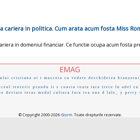
pa cariera in politica. Cum arata acum fosta Miss R
cariera in domeniul financiar. Ce functie ocupa acum fosta p
EMAG
ului
cristiana
ot t
mascota
cu vedete
deschiderea
branzetur
iceul teoretic
prundu
it s
coasta
toata tara
trece în
adel
cu
ee deviate
teras
medal
cultura
fara tva
one d
lale_
y perry
© Copyright 2000-2026
iStorm
. Toate drepturile rezervate.